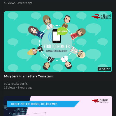
50 Views
·
3 years ago
00:00:52
Müşteri Hizmetleri Yönetimi
eticaretakademisi
12 Views
·
3 years ago