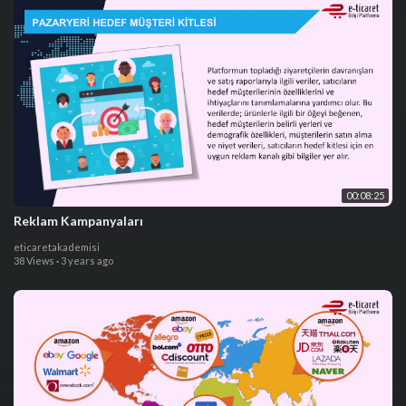
00:08:25
Reklam Kampanyaları
eticaretakademisi
38 Views
·
3 years ago