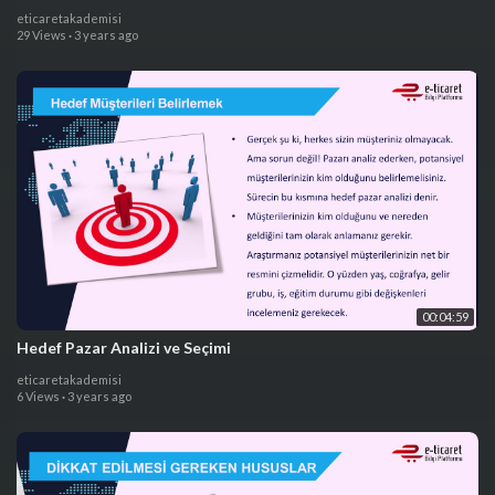
eticaretakademisi
29 Views
·
3 years ago
00:04:59
Hedef Pazar Analizi ve Seçimi
eticaretakademisi
6 Views
·
3 years ago