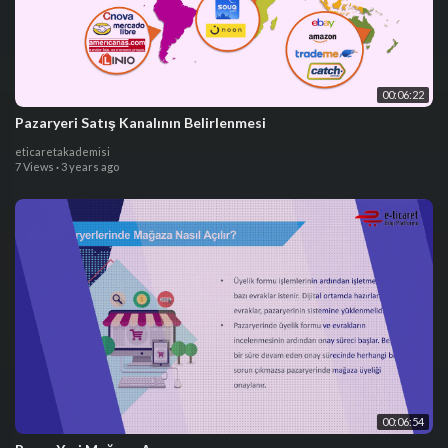
00:06:22
Pazaryeri Satış Kanalının Belirlenmesi
eticaretakademisi
7 Views
·
3 years ago
00:06:54