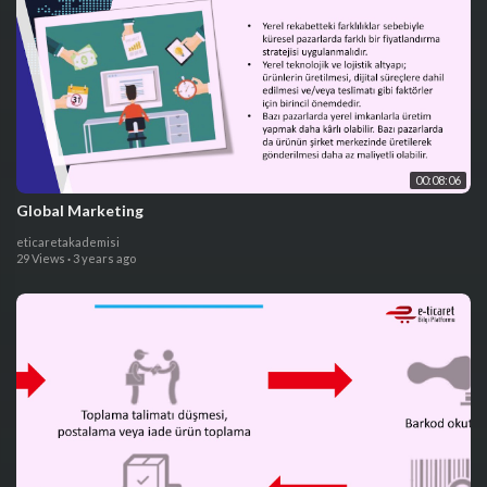
00:08:06
Global Marketing
eticaretakademisi
29 Views
·
3 years ago