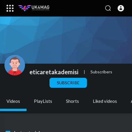
eticaretakademisi
|
Subscribers
SUBSCRIBE
Videos
PlayLists
Shorts
Liked videos