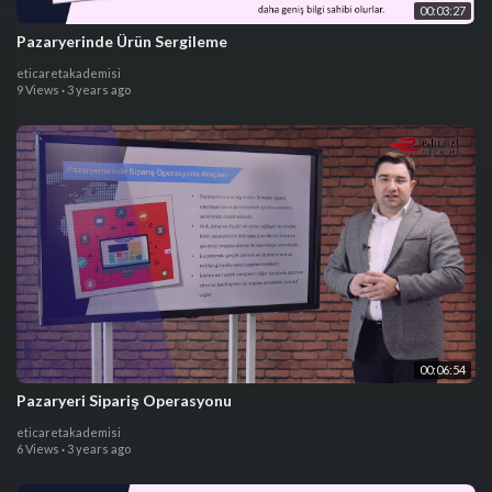
00:03:27
Pazaryerinde Ürün Sergileme
eticaretakademisi
9 Views
·
3 years ago
00:06:54
Pazaryeri Sipariş Operasyonu
eticaretakademisi
6 Views
·
3 years ago