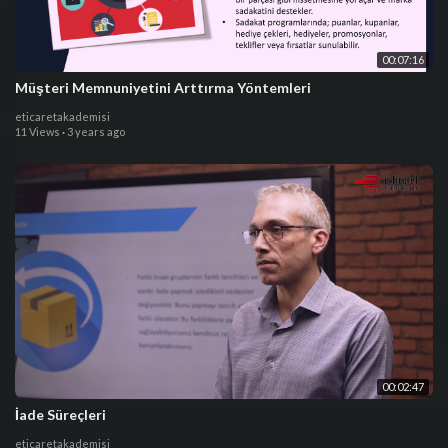
00:07:16
Müşteri Memnuniyetini Arttırma Yöntemleri
eticaretakademisi
11 Views
·
3 years ago
00:02:47
İade Süreçleri
eticaretakademisi