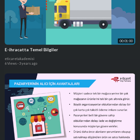
00:01:00
E-ihracatta Temel Bilgiler
eticaretakademisi
6 Views
·
3 years ago