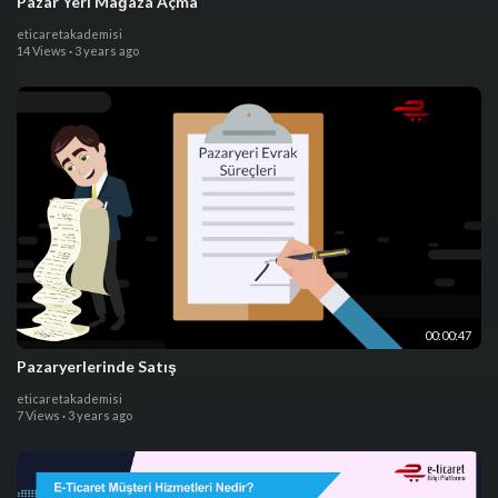
Pazar Yeri Mağaza Açma
eticaretakademisi
14 Views
·
3 years ago
00:00:47
Pazaryerlerinde Satış
eticaretakademisi
7 Views
·
3 years ago