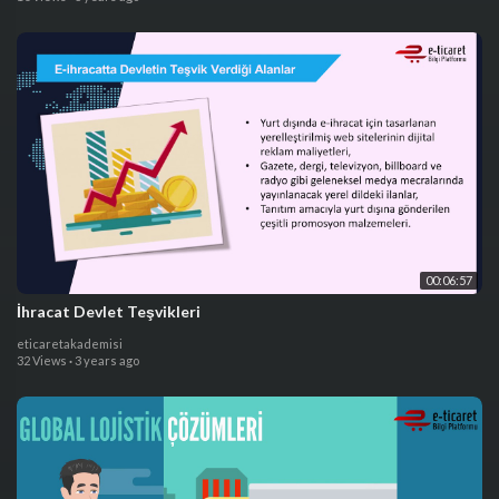
00:06:57
İhracat Devlet Teşvikleri
eticaretakademisi
32 Views
·
3 years ago