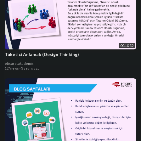
00:10:32
Tüketici Anlamak (Design Thinking)
eticaretakademisi
12 Views
·
3 years ago