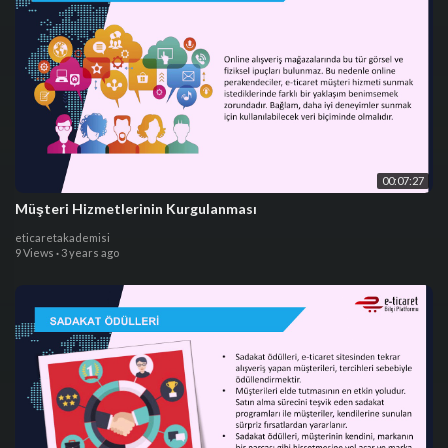
00:07:27
Müşteri Hizmetlerinin Kurgulanması
eticaretakademisi
9 Views
·
3 years ago