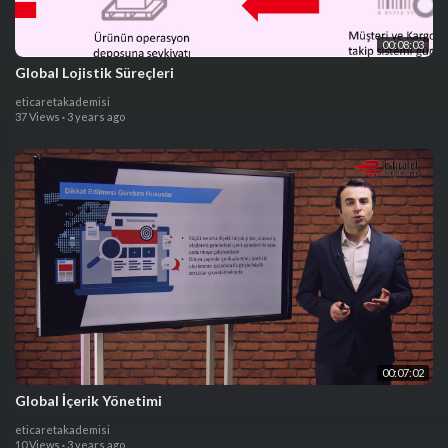
00:08:03
Global Lojistik Süreçleri
eticaretakademisi
37 Views
·
3 years ago
00:07:02
Global İçerik Yönetimi
eticaretakademisi
10 Views
·
3 years ago