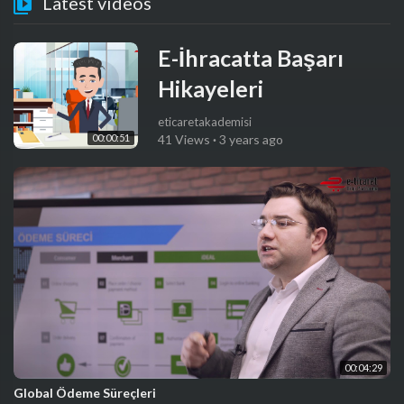
Latest videos
E-İhracatta Başarı
Hikayeleri
eticaretakademisi
00:00:51
41 Views
·
3 years ago
00:04:29
Global Ödeme Süreçleri