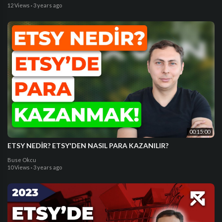
12 Views
·
3 years ago
00:15:00
ETSY NEDİR? ETSY'DEN NASIL PARA KAZANILIR?
Buse Okcu
10 Views
·
3 years ago