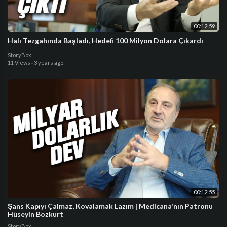
00:12:59
Halı Tezgahında Başladı, Hedefi 100 Milyon Dolara Çıkardı
StoryBox
11 Views
·
3 years ago
00:12:55
Şans Kapıyı Çalmaz, Kovalamak Lazım | Medicana'nın Patronu
Hüseyin Bozkurt
StoryBox