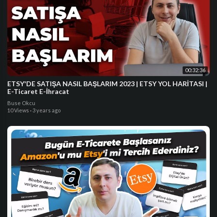
00:32:36
ETSY'DE SATIŞA NASIL BAŞLARIM 2023 | ETSY YOL HARİTASI |
E-Ticaret E-İhracat
Buse Okcu
10 Views
·
3 years ago