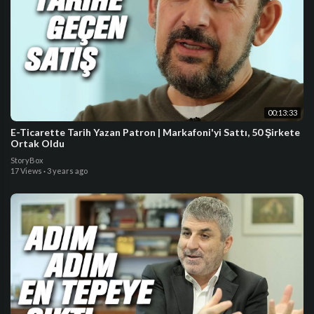
00:13:33
E-Ticarette Tarih Yazan Patron | Markafoni'yi Sattı, 50 Şirkete
Ortak Oldu
StoryBox
17 Views
·
3 years ago