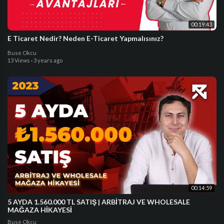
00:19:43
E Ticaret Nedir? Neden E-Ticaret Yapmalısınız?
Buse Okcu
13 Views
·
3 years ago
00:14:59
5 AYDA 1.560.000 TL SATIŞ | ARBİTRAJ VE WHOLESALE
MAĞAZA HİKAYESİ
Buse Okcu