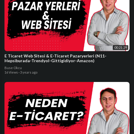
00:21:29
E Ticaret Web Sitesi & E-Ticaret Pazaryerleri (N11-
Hepsiburada-Trendyol-Gittigidiyor-Amazon)
Buse Okcu
16 Views
·
3 years ago