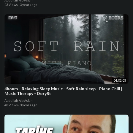
Abdullah Alp Aslan
23 Views
·
3 years ago
04:02:03
4hours - Relaxing Sleep Music - Soft Rain sleep - Piano Chill |
Music Therapy - DorySt
Abdullah Alp Aslan
48 Views
·
3 years ago