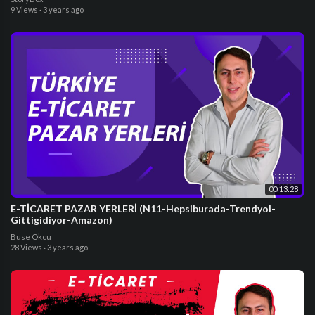
9 Views
·
3 years ago
00:13:28
E-TİCARET PAZAR YERLERİ (N11-Hepsiburada-Trendyol-
Gittigidiyor-Amazon)
Buse Okcu
28 Views
·
3 years ago