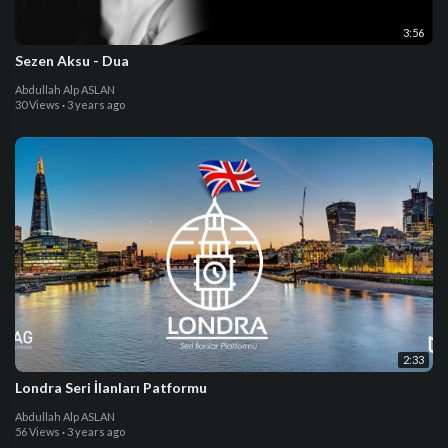
3:56
Sezen Aksu - Dua
Abdullah Alp ASLAN
30 Views
·
3 years ago
2:33
Londra Seri İlanları Patformu
Abdullah Alp ASLAN
56 Views
·
3 years ago