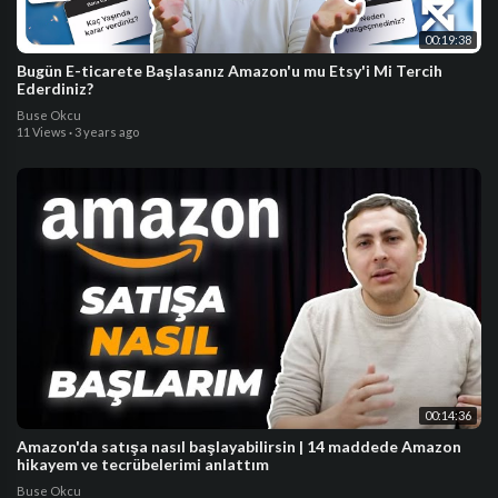
00:19:38
Bugün E-ticarete Başlasanız Amazon'u mu Etsy'i Mi Tercih
Ederdiniz?
Buse Okcu
11 Views
·
3 years ago
00:14:36
Amazon'da satışa nasıl başlayabilirsin | 14 maddede Amazon
hikayem ve tecrübelerimi anlattım
Buse Okcu