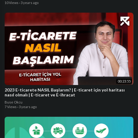
10 Views
·
3 years ago
00:23:55
2023 E-ticarete NASIL Başlarım? | E-ticaret için yol haritası
nasıl olmalı | E-ticaret ve E-ihracat
Buse Okcu
7 Views
·
3 years ago