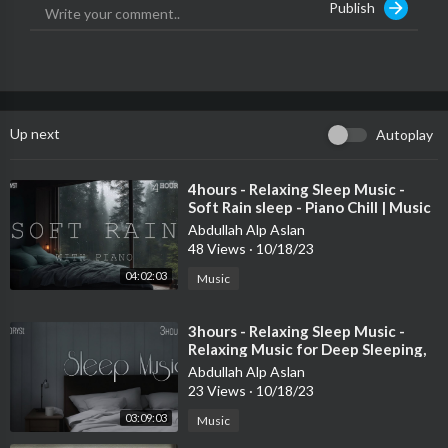
Publish
En zalim harrı ateşin
Bugün dua ettim hepimiz için
Yüce tanrı bizleri affetsin
Ne para ne pul
Up next
Autoplay
Ne iktidar ne de güç
Bu değil gerçek
Bu değil gerçek
⁣4hours - Relaxing Sleep Music -
Soft Rain sleep - Piano Chill | Music
Therapy - DorySt
Bu kavga
Abdullah Alp Aslan
48 Views
·
10/18/23
Bir hayırsız düş
Uyanır neslim
04:02:03
Music
Uyanır elbet
⁣3hours - Relaxing Sleep Music -
Bugün dua ettim hepimiz için
Relaxing Music for Deep Sleeping,
Yüce tanrı insanı affetsin
Healing Music, Meditation Music
Abdullah Alp Aslan
23 Views
·
10/18/23
03:09:03
Music