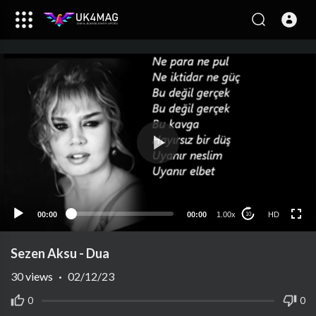
HD
00:00
00:00
1.00x
HD
10
Sezen Aksu - Dua
30
views
·
02/12/23
0
0