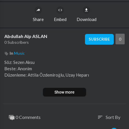
Share
Embed
Download
Abdullah Alp ASLAN
0
SUBSCRIBE
0 Subscribers
In
Music
⁣Söz: Sezen Aksu
Beste: Anonim
Düzenleme: Attila Özdemiroğlu, Uzay Heparı
Ne hükümran kalır
Show more
Ne zulüm ne de kin
Öz değil dostlar
Öz değil bu biçim
0 Comments
Sort By
sort
Kulların kullara
Ettiğini etmiyor