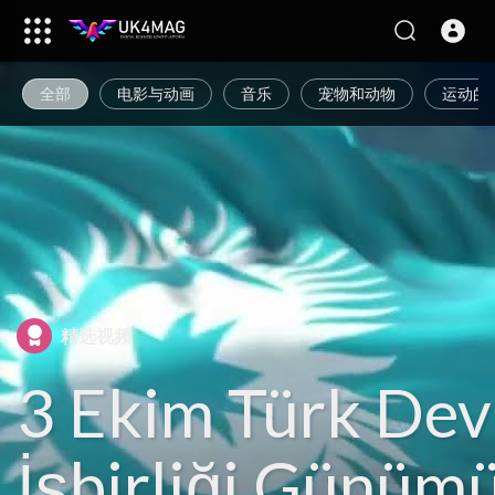
全部
电影与动画
音乐
宠物和动物
运动的
精选视频
3 Ekim Türk Devl
İşbirliği Günüm