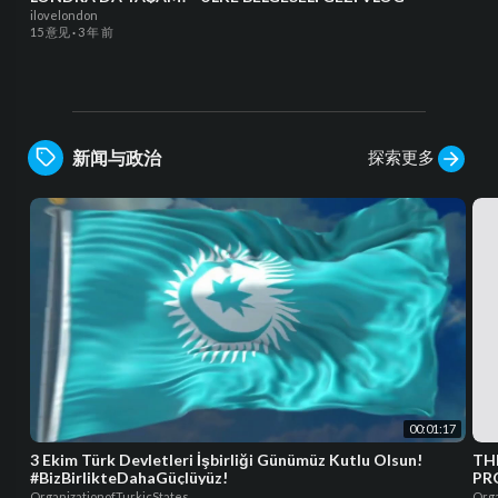
ilovelondon
15 意见
·
3 年 前
探索更多
新闻与政治
00:01:17
3 Ekim Türk Devletleri İşbirliği Günümüz Kutlu Olsun!
TH
#BizBirlikteDahaGüçlüyüz!
PR
OrganizationofTurkicStates
Orga