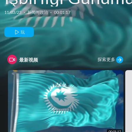
Olsun!
11/03/23
·
新闻与政治
·
00:01:17
#BizBirlikteDah
玩
探索更多
最新视频
00:01:17