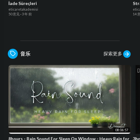
İade Süreçleri
Str
eticaretakademisi
etic
50 意见
·
3 年 前
14 
探索更多
音乐
08:06:57
8hours - Rain Sound For Sleep On Window - Heavy Rain for
3ho