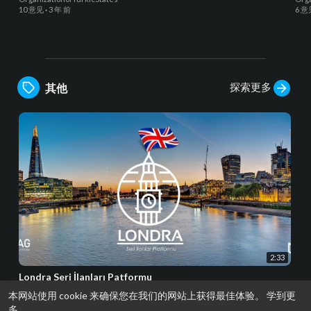
10 意见
·
3 年 前
6 意
探索更多
其他
2:33
Londra Seri İlanları Patformu
Abdullah Alp ASLAN
本网站使用 cookie 来确保您在我们的网站上获得最佳体验。
学到更
55 意见
·
3 年 前
多