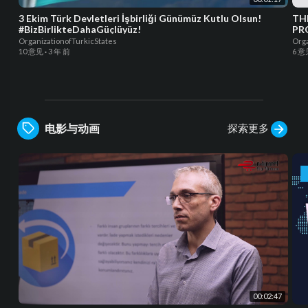
3 Ekim Türk Devletleri İşbirliği Günümüz Kutlu Olsun!
TH
#BizBirlikteDahaGüçlüyüz!
PR
OrganizationofTurkicStates
Orga
10 意见
·
3 年 前
6 意
探索更多
电影与动画
00:02:47