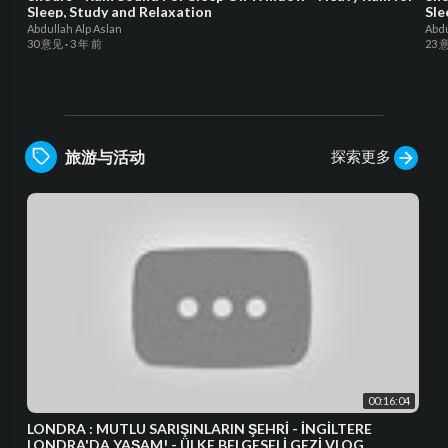
Sleep, Study and Relaxation
Sle
Abdullah Alp Aslan
Abdu
30 意见
·
3 年 前
23 
探索更多
旅游与活动
00:16:04
LONDRA : MUTLU SARIŞINLARIN ŞEHRİ - İNGİLTERE
LONDRA'DA YAŞAM! - ÜLKE BELGESELİ GEZİ VLOG