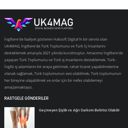
İngiltere'de faaliyet gösteren Haksoft Digital'in bir servisi olan
UK4MAG, İngiltere'de Türk Toplumunu ve Türk İş İnsanlarını
desteklemek amacıyla 2021 yılında kurulmuştur. Amacımız İngiltere'de
yaşayan Türk Toplumunu ve Türk iş insanlarını desteklemek. Türk-
İngiliz iş adamlarını bir araya getirmek, rahat ticaret yapabilmelerine
olanak sağlamak, Türk toplumunun sesi olabilmek, Türk toplumunun
her bireyine ulaşabilmek ve onlar için bir nefes olabilemeyi
amaçlamaktayız.
RASTGELE GÖNDERILER
Geçmeyen Şişlik ve Ağrı Sarkom Belirtisi Olabilir