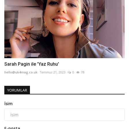
Sarah Pagin ile 'Yaz Ruhu'
hello@uk4mag.co.uk
Temmuz 21, 2023
0
78
YORUMLAR
İsim
E-posta