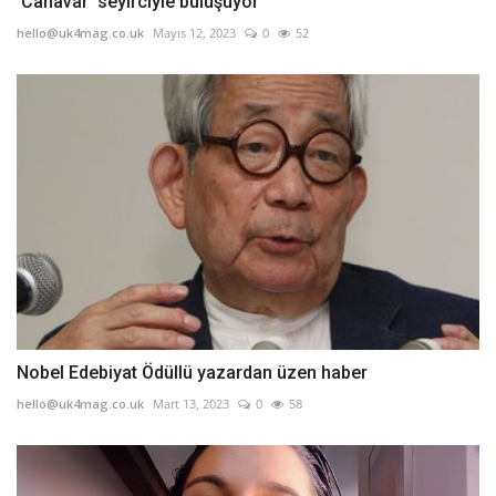
'Canavar' seyirciyle buluşuyor
hello@uk4mag.co.uk
Mayıs 12, 2023
0
52
Nobel Edebiyat Ödüllü yazardan üzen haber
hello@uk4mag.co.uk
Mart 13, 2023
0
58