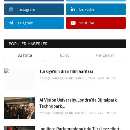
Instagram
Linkedin
Telegram
Youtube
POPÜLER HABERLER
Bu hafta
Bu ay
Her zaman
Türkiye'nin dizi/ film haritası
hello@uk4mag.co.uk
Şubat 5, 2024
0
117
AI Vision University, Londra’da Dijitalpark
Technopark...
hello@uk4mag.co.uk
Kasım 7, 2025
0
107
İngiltere Parlamentosu’nda Türk lezzetleri: