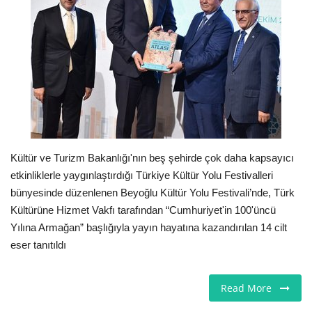
Seri İlanlar
İngiltere
Videolar
İş & Ekonomi
Kültür ve Turizm Bakanlığı'nın beş şehirde çok daha kapsayıcı
Pazaryeri
etkinliklerle yaygınlaştırdığı Türkiye Kültür Yolu Festivalleri
bünyesinde düzenlenen Beyoğlu Kültür Yolu Festivali’nde, Türk
Kültür - Sanat
Kültürüne Hizmet Vakfı tarafından “Cumhuriyet'in 100'üncü
Yılına Armağan” başlığıyla yayın hayatına kazandırılan 14 cilt
Firma Rehberi
eser tanıtıldı
Restoranlar
Read More
Sağlık