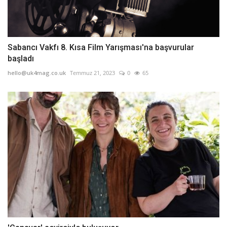
Sabancı Vakfı 8. Kısa Film Yarışması'na başvurular
başladı
hello@uk4mag.co.uk
Temmuz 21, 2023
0
65