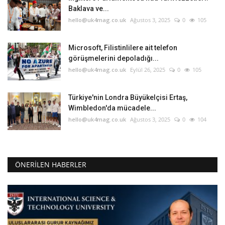
Baklava ve...
hello@uk4mag.co.uk
Ağustos 3, 2025
0
105
Microsoft, Filistinlilere ait telefon
görüşmelerini depoladığı...
hello@uk4mag.co.uk
Eylül 26, 2025
0
105
Türkiye'nin Londra Büyükelçisi Ertaş,
Wimbledon'da mücadele...
hello@uk4mag.co.uk
Ağustos 3, 2025
0
104
ÖNERILEN HABERLER