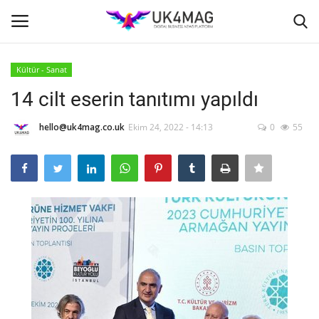
Kültür - Sanat
Giriş yapmak
Kayıt ol
14 cilt eserin tanıtımı yapıldı
Ana Sayfa
hello@uk4mag.co.uk
Ekim 24, 2022 - 14:13
0
55
İş Platformu
TVNET
TOPLUM
Londra
İş İlanları