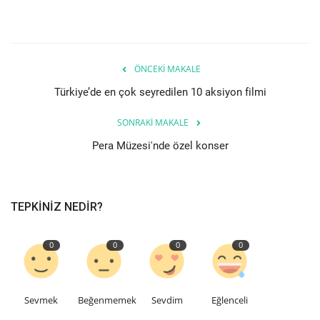
Etkinlik
Teknoloji
ÖNCEKI MAKALE
Türkiye’de en çok seyredilen 10 aksiyon filmi
Hakkımızda
SONRAKI MAKALE
Galeri
Pera Müzesi'nde özel konser
İletişim
TEPKINIZ NEDIR?
Dilim
English
Turkish
0
0
0
0
Sevmek
Beğenmemek
Sevdim
Eğlenceli