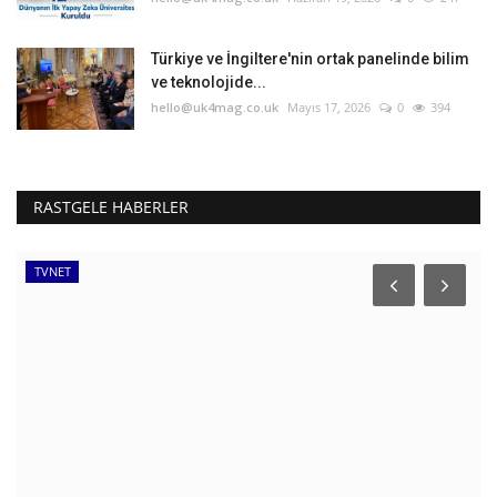
Türkiye ve İngiltere'nin ortak panelinde bilim
ve teknolojide...
hello@uk4mag.co.uk
Mayıs 17, 2026
0
394
RASTGELE HABERLER
TVNET