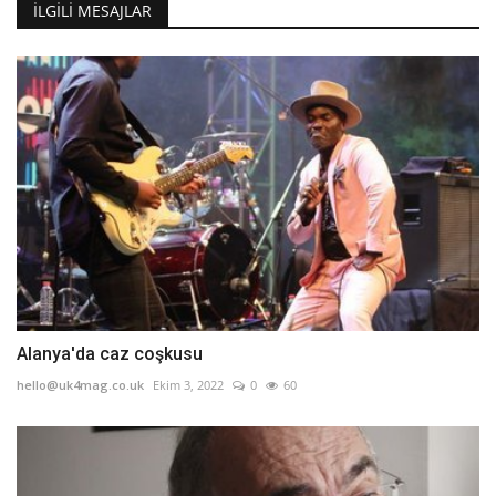
İLGILI MESAJLAR
Alanya'da caz coşkusu
hello@uk4mag.co.uk
Ekim 3, 2022
0
60