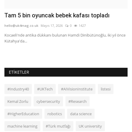
Tam 5 bin oyuncak bebek kafası topladı
Ç
o
hello@uk4mag.co.uk
Mayıs 17, 2026
0
1427
he
Kocaeli'nde antika dükkanı bulunan Hamdi Dinibütünoğlu, iki yıl önce
Kütahya'da...
.
10
mü
ETIKETLER
#Industry40
#UKTech
#AIVisionInstitute
listesi
Kemal Zorlu
cybersecurity
#Research
#HigherEducation
robotics
data science
machine learning
#Türk mutfağı
UK university