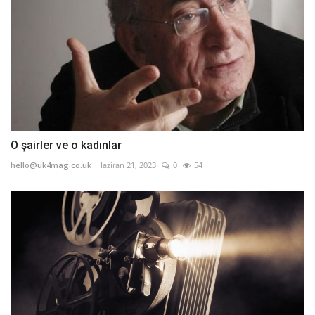
O şairler ve o kadınlar
hello@uk4mag.co.uk
Haziran 21, 2023
0
54