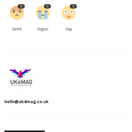
0
0
0
Sinirli
Üzgün
Vay
hello@uk4mag.co.uk