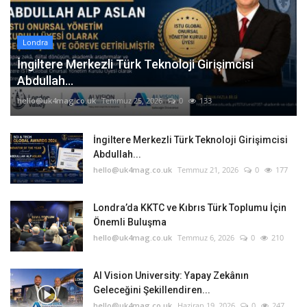
Londra
İngiltere Merkezli Türk Teknoloji Girişimcisi
Abdullah...
hello@uk4mag.co.uk
Temmuz 25, 2026
0
133
İngiltere Merkezli Türk Teknoloji Girişimcisi
Abdullah...
hello@uk4mag.co.uk
Temmuz 21, 2026
0
177
Londra’da KKTC ve Kıbrıs Türk Toplumu İçin
Önemli Buluşma
hello@uk4mag.co.uk
Temmuz 6, 2026
0
210
AI Vision University: Yapay Zekânın
Geleceğini Şekillendiren...
hello@uk4mag.co.uk
Haziran 19, 2026
0
247