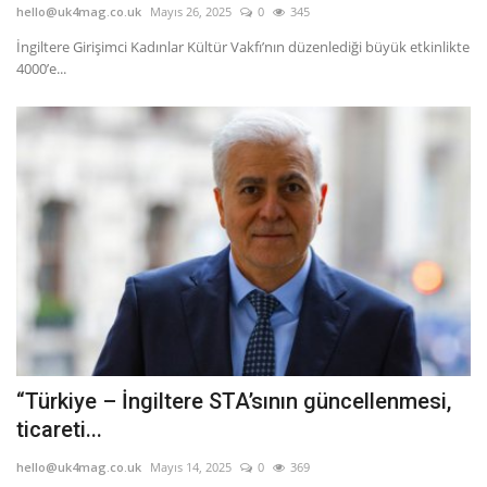
hello@uk4mag.co.uk
Mayıs 26, 2025
0
345
İngiltere Girişimci Kadınlar Kültür Vakfı’nın düzenlediği büyük etkinlikte
4000’e...
“Türkiye – İngiltere STA’sının güncellenmesi,
ticareti...
hello@uk4mag.co.uk
Mayıs 14, 2025
0
369