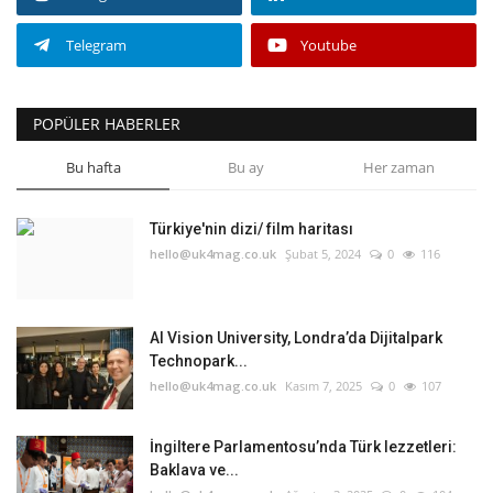
Telegram
Youtube
POPÜLER HABERLER
Bu hafta
Bu ay
Her zaman
Türkiye'nin dizi/ film haritası
hello@uk4mag.co.uk
Şubat 5, 2024
0
116
AI Vision University, Londra’da Dijitalpark
Technopark...
hello@uk4mag.co.uk
Kasım 7, 2025
0
107
İngiltere Parlamentosu’nda Türk lezzetleri:
Baklava ve...