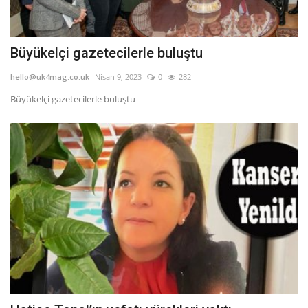
Büyükelçi gazetecilerle buluştu
hello@uk4mag.co.uk
Nisan 9, 2023
0
282
Büyükelçi gazetecilerle buluştu