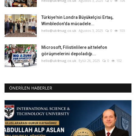
hello@uk4mag.co.uk
Ağustos 3, 2025
0
104
Türkiye'nin Londra Büyükelçisi Ertaş,
Wimbledon'da mücadele...
hello@uk4mag.co.uk
Ağustos 3, 2025
0
103
Microsoft, Filistinlilere ait telefon
görüşmelerini depoladığı...
hello@uk4mag.co.uk
Eylül 26, 2025
0
102
ÖNERILEN HABERLER