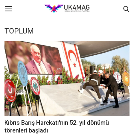
TOPLUM
Giriş yapmak
Kayıt ol
Ana Sayfa
TVNET
TOPLUM
İş Platformu
Londra
Kıbrıs Barış Harekatı'nın 52. yıl dönümü
İş İlanları
törenleri başladı