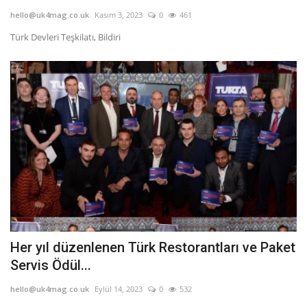
hello@uk4mag.co.uk
Kasım 3, 2023
0
461
Türk Devleri Teşkilatı, Bildiri
Her yıl düzenlenen Türk Restorantları ve Paket
Servis Ödül...
hello@uk4mag.co.uk
Eylül 14, 2023
0
532