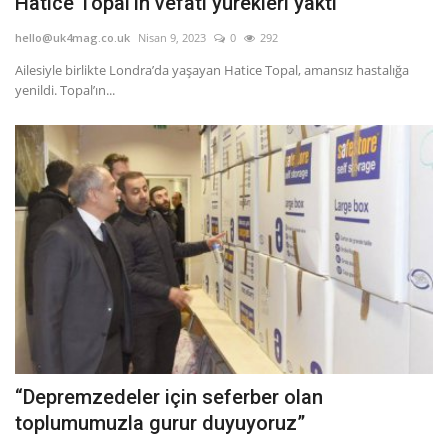
Hatice Topal’ın vefatı yürekleri yaktı
hello@uk4mag.co.uk
Nisan 9, 2023
0
292
Ailesiyle birlikte Londra’da yaşayan Hatice Topal, amansız hastalığa
yenildi. Topal’ın...
“Depremzedeler için seferber olan
toplumumuzla gurur duyuyoruz”