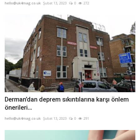
hello@uk4mag.co.uk
Şubat 13, 2023
0
272
Derman’dan deprem sıkıntılarına karşı önlem
önerileri…
hello@uk4mag.co.uk
Şubat 13, 2023
0
291