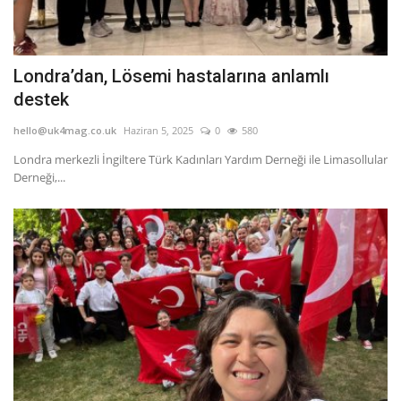
Londra’dan, Lösemi hastalarına anlamlı
destek
hello@uk4mag.co.uk
Haziran 5, 2025
0
580
Londra merkezli İngiltere Türk Kadınları Yardım Derneği ile Limasollular
Derneği,...