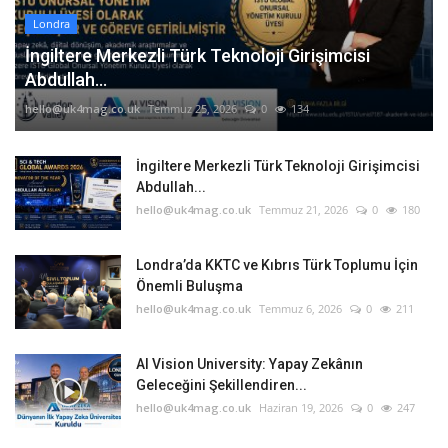
Londra
İngiltere Merkezli Türk Teknoloji Girişimcisi
Abdullah...
hello@uk4mag.co.uk
Temmuz 25, 2026
0
134
İngiltere Merkezli Türk Teknoloji Girişimcisi
Abdullah...
hello@uk4mag.co.uk
Temmuz 21, 2026
0
180
Londra’da KKTC ve Kıbrıs Türk Toplumu İçin
Önemli Buluşma
hello@uk4mag.co.uk
Temmuz 6, 2026
0
211
AI Vision University: Yapay Zekânın
Geleceğini Şekillendiren...
hello@uk4mag.co.uk
Haziran 19, 2026
0
247