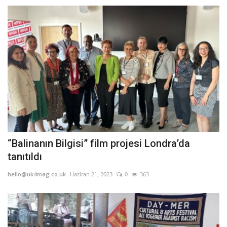
“Balinanın Bilgisi” film projesi Londra’da
tanıtıldı
hello@uk4mag.co.uk
Haziran 21, 2023
0
363