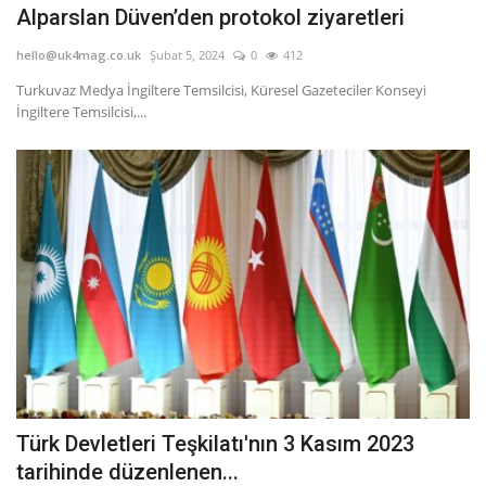
Alparslan Düven’den protokol ziyaretleri
hello@uk4mag.co.uk
Şubat 5, 2024
0
412
Turkuvaz Medya İngiltere Temsilcisi, Küresel Gazeteciler Konseyi
İngiltere Temsilcisi,...
Türk Devletleri Teşkilatı'nın 3 Kasım 2023
tarihinde düzenlenen...