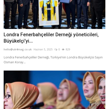
Londra Fenerbahçeliler Derneği yöneticileri,
Büyükelçi’yi...
hello@uk4mag.co.uk
Haziran 5, 2025
0
829
Londra Fenerbahçeliler Derneği, Türkiye’nin Londra Büyükelçisi Sayın
Osman Koray...