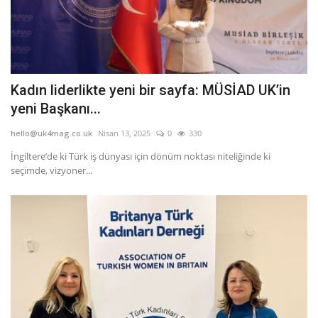
Kadın liderlikte yeni bir sayfa: MÜSİAD UK’in
yeni Başkanı...
hello@uk4mag.co.uk
Nisan 13, 2025
0
330
İngiltere’de ki Türk iş dünyası için dönüm noktası niteliğinde ki
seçimde, vizyoner...