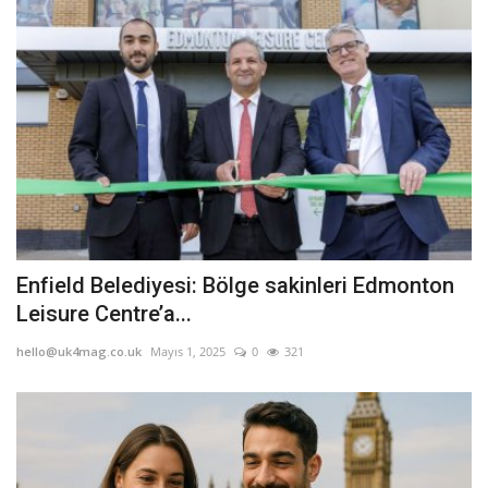
Enfield Belediyesi: Bölge sakinleri Edmonton
Leisure Centre’a...
hello@uk4mag.co.uk
Mayıs 1, 2025
0
321