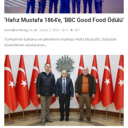
‘Hafız Mustafa 1864’e, ‘BBC Good Food Ödülü’
hello@uk4mag.co.uk
Şubat 5, 2024
0
407
Türkiye’nin baklava ve şekerleme markası ‘Hafız Mustafa’, Dubai’de
düzenlenen uluslararası...