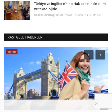
Türkiye ve İngiltere'nin ortak panelinde bilim
ve teknolojide...
hello@uk4mag.co.uk
Mayıs 17, 2026
0
394
RASTGELE HABERLER
GZT