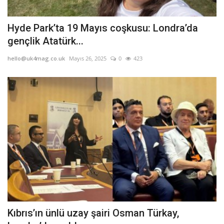
Hyde Park’ta 19 Mayıs coşkusu: Londra’da
gençlik Atatürk...
hello@uk4mag.co.uk
Mayıs 26, 2025
0
423
Kıbrıs’ın ünlü uzay şairi Osman Türkay,