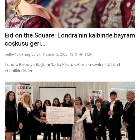
Eid on the Square: Londra’nın kalbinde bayram
coşkusu geri...
hello@uk4mag.co.uk
Haziran 5, 2025
0
1126
Londra Belediye Başkanı Sadiq Khan, şehrin en sevilen kültürel
etkinliklerinden...