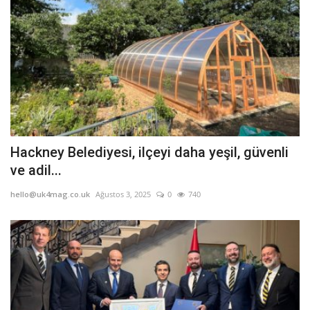
Hackney Belediyesi, ilçeyi daha yeşil, güvenli
ve adil...
hello@uk4mag.co.uk
Ağustos 3, 2025
0
740