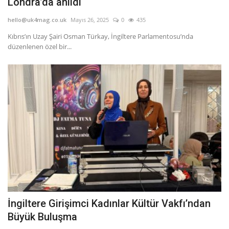
Londra’da anıldı
hello@uk4mag.co.uk
Mayıs 26, 2025
0
435
Kıbrıs’ın Uzay Şairi Osman Türkay, İngiltere Parlamentosu’nda
düzenlenen özel bir...
İngiltere Girişimci Kadınlar Kültür Vakfı’ndan
Büyük Buluşma