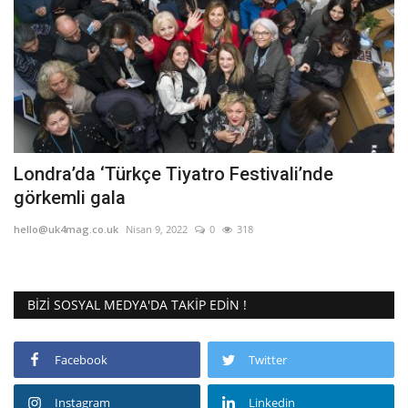
Londra’da ‘Türkçe Tiyatro Festivali’nde
görkemli gala
hello@uk4mag.co.uk
Nisan 9, 2022
0
318
BIZI SOSYAL MEDYA'DA TAKIP EDIN !
Facebook
Twitter
Instagram
Linkedin