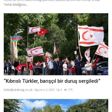
“Artık bildiğiniz...
“Kıbrıslı Türkler, barışçıl bir duruş sergiledi”
hello@uk4mag.co.uk
Ağustos 3, 2025
0
775