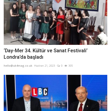
‘Day-Mer 34. Kültür ve Sanat Festivali’
Londra’da başladı
hello@uk4mag.co.uk
Haziran 21, 2023
0
305