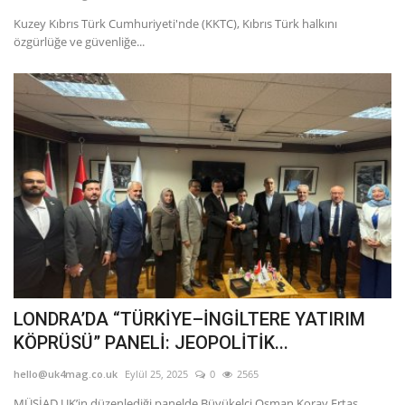
Kuzey Kıbrıs Türk Cumhuriyeti'nde (KKTC), Kıbrıs Türk halkını
Teknoloji
özgürlüğe ve güvenliğe...
Etkinlik
Hakkımızda
Galeri
İletişim
Dilim
English
Turkish
LONDRA’DA “TÜRKİYE–İNGİLTERE YATIRIM
KÖPRÜSÜ” PANELİ: JEOPOLİTİK...
hello@uk4mag.co.uk
Eylül 25, 2025
0
2565
MÜSİAD UK’in düzenlediği panelde Büyükelçi Osman Koray Ertaş,