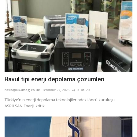
Bavul tipi enerji depolama çözümleri
hello@uk4mag.co.uk
Temmuz 27, 2026
0
20
Türkiye'nin enerji depolama teknolojilerindeki öncü kuruluşu
ASPİLSAN Enerji, kritik...