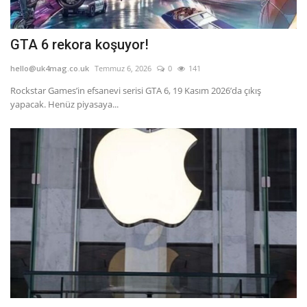
GTA 6 rekora koşuyor!
hello@uk4mag.co.uk
Temmuz 6, 2026
0
141
Rockstar Games’in efsanevi serisi GTA 6, 19 Kasım 2026’da çıkış
yapacak. Henüz piyasaya...