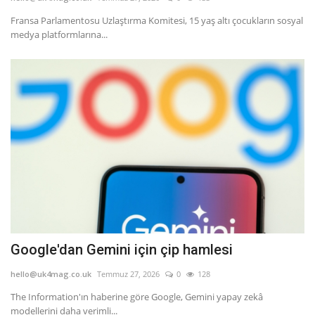
Fransa Parlamentosu Uzlaştırma Komitesi, 15 yaş altı çocukların sosyal
Seri İlanlar
medya platformlarına...
İngiltere
Videolar
İş & Ekonomi
Pazaryeri
Kültür - Sanat
Firma Rehberi
Google'dan Gemini için çip hamlesi
Restoranlar
hello@uk4mag.co.uk
Temmuz 27, 2026
0
128
The Information'ın haberine göre Google, Gemini yapay zekâ
Sağlık
modellerini daha verimli...