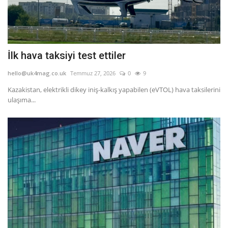
İlk hava taksiyi test ettiler
hello@uk4mag.co.uk
Temmuz 27, 2026
0
9
Kazakistan, elektrikli dikey iniş-kalkış yapabilen (eVTOL) hava taksilerini
ulaşıma...