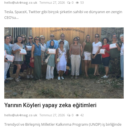
hello@uk4mag.co.uk
Temmuz 27, 2026
0
53
Tesla, SpaceX, Twitter gibi birçok şirketin sahibi ve dünyanın en zengin
CEO’su...
Yarının Köyleri yapay zeka eğitimleri
hello@uk4mag.co.uk
Temmuz 27, 2026
0
42
Trendyol ve Birleşmiş Milletler Kalkınma Programı (UNDP) iş birliğinde