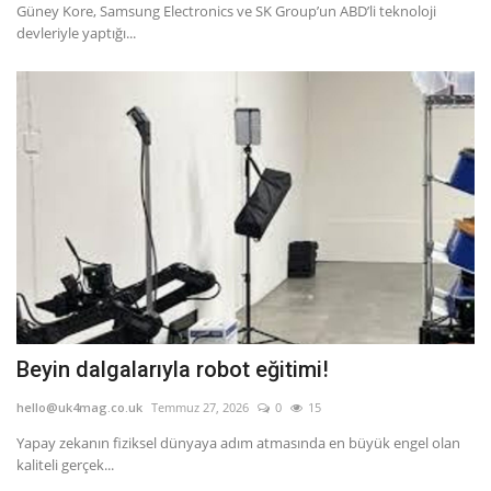
Güney Kore, Samsung Electronics ve SK Group’un ABD’li teknoloji
devleriyle yaptığı...
Beyin dalgalarıyla robot eğitimi!
hello@uk4mag.co.uk
Temmuz 27, 2026
0
15
Yapay zekanın fiziksel dünyaya adım atmasında en büyük engel olan
kaliteli gerçek...