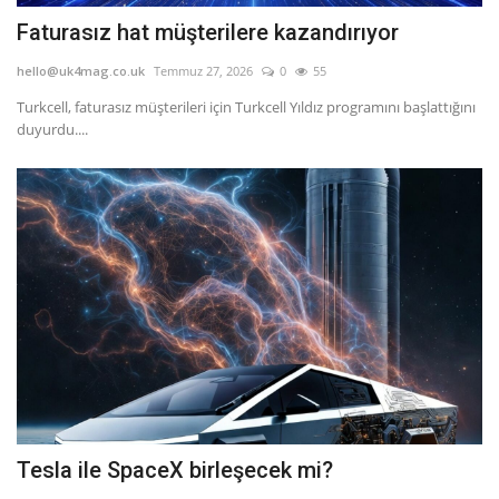
Faturasız hat müşterilere kazandırıyor
hello@uk4mag.co.uk
Temmuz 27, 2026
0
55
Turkcell, faturasız müşterileri için Turkcell Yıldız programını başlattığını
duyurdu....
Tesla ile SpaceX birleşecek mi?