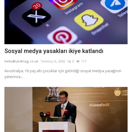
Sosyal medya yasakları ikiye katlandı
hello@uk4mag.co.uk
Temmuz 6, 2026
0
117
Avustralya, 16 yaş altı çocuklar için getirdiği sosyal medya yasağının
yeterince...