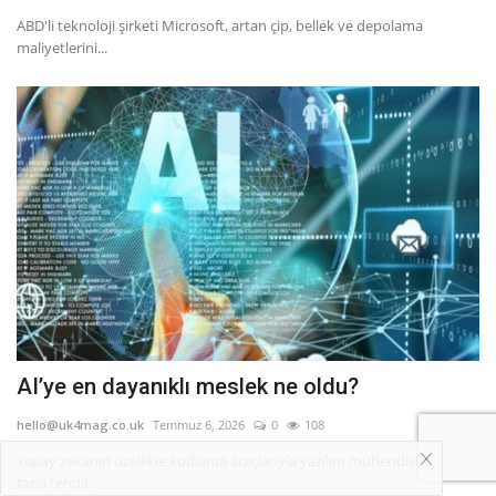
ABD'li teknoloji şirketi Microsoft, artan çip, bellek ve depolama
maliyetlerini...
AI’ye en dayanıklı meslek ne oldu?
hello@uk4mag.co.uk
Temmuz 6, 2026
0
108
Yapay zekanın özellikle kodlama araçlarıyla yazılım mühendisliğini en
fazla tehdit...