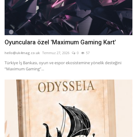
Oyunculara özel 'Maximum Gaming Kart'
hello@uk4mag.co.uk
Temmuz 27, 2026
0
57
Türkiye İş Bankası, oyun ve espor ekosistemine yönelik desteğini
“Maximum Gaming”...