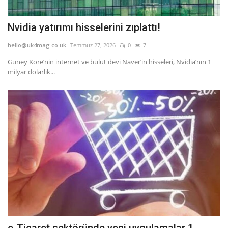
Nvidia yatırımı hisselerini zıplattı!
hello@uk4mag.co.uk
Temmuz 27, 2026
0
7
Güney Kore’nin internet ve bulut devi Naver’in hisseleri, Nvidia’nın 1
milyar dolarlık...
e-Ticaret sektöründe yeni uygulamalar 1