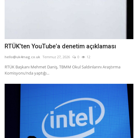
RTÜK’ten YouTube'a denetim açıklaması
hello@uk4mag.co.uk
Temmuz 27, 2026
0
12
RTÜK Başkanı Mehmet Daniş, TBMM Okul Saldırılarını Araştırma
Komisyonu’nda yaptığı...