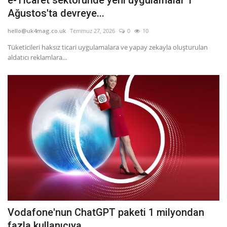
Ağustos'ta devreye...
hello@uk4mag.co.uk
Temmuz 27, 2026
0
10
Tüketicileri haksız ticari uygulamalara ve yapay zekayla oluşturulan
aldatıcı reklamlara...
Vodafone'nun ChatGPT paketi 1 milyondan
fazla kullanıcıya...