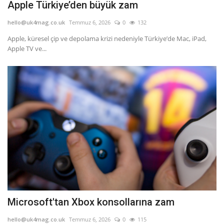
Apple Türkiye’den büyük zam
hello@uk4mag.co.uk
Temmuz 6, 2026
0
132
Apple, küresel çip ve depolama krizi nedeniyle Türkiye’de Mac, iPad,
Apple TV ve...
Microsoft'tan Xbox konsollarına zam
hello@uk4mag.co.uk
Temmuz 6, 2026
0
115