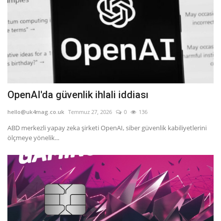
OpenAI'da güvenlik ihlali iddiası
hello@uk4mag.co.uk
Temmuz 27, 2026
0
136
ABD merkezli yapay zeka şirketi OpenAI, siber güvenlik kabiliyetlerini
ölçmeye yönelik...