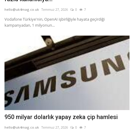
hello@uk4mag.co.uk
Temmuz 27, 2026
0
7
Vodafone Türkiye'nin, OpenAI işbirliğiyle hayata geçirdiği
kampanyadan, 1 milyonun...
950 milyar dolarlık yapay zeka çip hamlesi
hello@uk4mag.co.uk
Temmuz 27, 2026
0
7