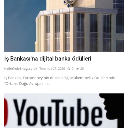
İş Bankası'na dijital banka ödülleri
hello@uk4mag.co.uk
Temmuz 27, 2026
0
20
İş Bankası, Euromoney'nin düzenlediği Mükemmellik Ödülleri'nde
"Orta ve Doğu Avrupa'nın...