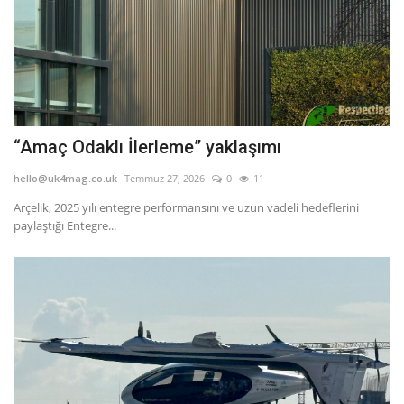
“Amaç Odaklı İlerleme” yaklaşımı
hello@uk4mag.co.uk
Temmuz 27, 2026
0
11
Arçelik, 2025 yılı entegre performansını ve uzun vadeli hedeflerini
paylaştığı Entegre...