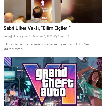
Sabri Ülker Vakfı, “Bilim Elçileri”
hello@uk4mag.co.uk
Temmuz 6, 2026
0
118
Bilimsel birikimini uluslararası arenaya taşıyan Sabri Ülker Vakfı,
küreselleşme...