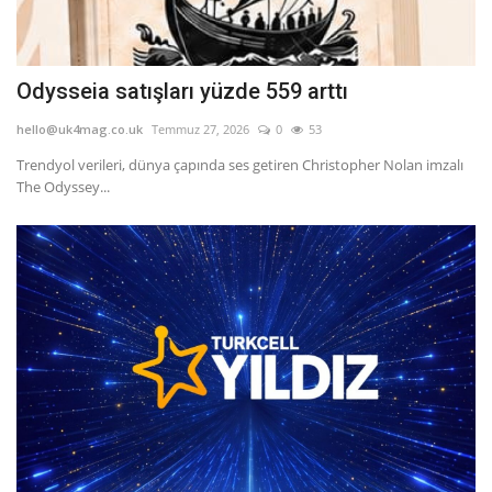
Odysseia satışları yüzde 559 arttı
hello@uk4mag.co.uk
Temmuz 27, 2026
0
53
Trendyol verileri, dünya çapında ses getiren Christopher Nolan imzalı
The Odyssey...