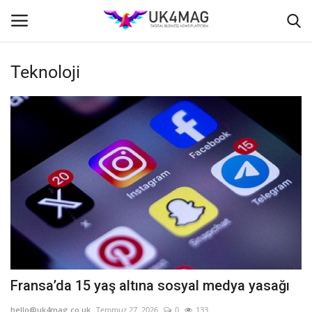
Teknoloji
Giriş yapmak
Kayıt ol
Ana Sayfa
İş Platformu
TVNET
TOPLUM
Londra
Fransa’da 15 yaş altına sosyal medya yasağı
İş İlanları
hello@uk4mag.co.uk
Temmuz 27, 2026
0
133