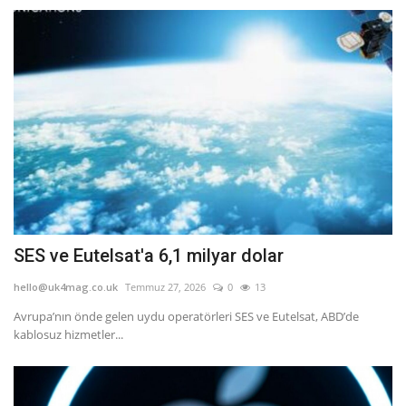
SES ve Eutelsat'a 6,1 milyar dolar
hello@uk4mag.co.uk
Temmuz 27, 2026
0
13
Avrupa’nın önde gelen uydu operatörleri SES ve Eutelsat, ABD’de
kablosuz hizmetler...