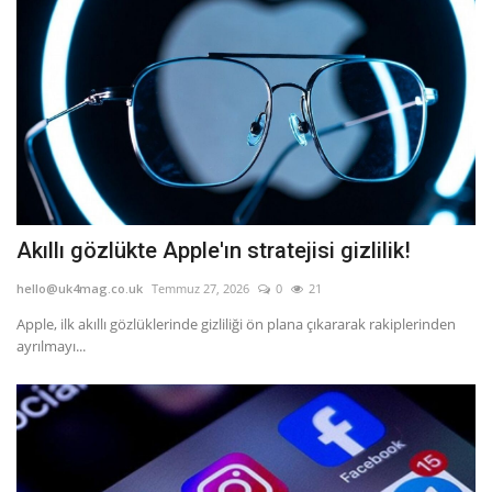
Akıllı gözlükte Apple'ın stratejisi gizlilik!
hello@uk4mag.co.uk
Temmuz 27, 2026
0
21
Apple, ilk akıllı gözlüklerinde gizliliği ön plana çıkararak rakiplerinden
ayrılmayı...