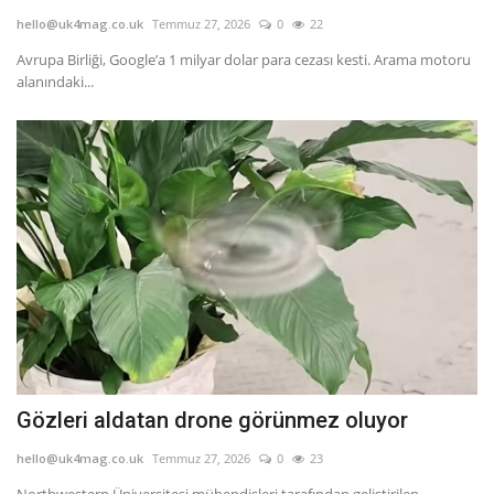
hello@uk4mag.co.uk
Temmuz 27, 2026
0
22
Avrupa Birliği, Google’a 1 milyar dolar para cezası kesti. Arama motoru
alanındaki...
Gözleri aldatan drone görünmez oluyor
hello@uk4mag.co.uk
Temmuz 27, 2026
0
23
Northwestern Üniversitesi mühendisleri tarafından geliştirilen