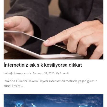
İnternetiniz sık sık kesiliyorsa dikkat
hello@uk4mag.co.uk
Temmuz 27, 2026
0
8
İzmir'de Tüketici Hakem Heyeti, internet hizmetinde yaşadığı uzun
süreli kesinti...