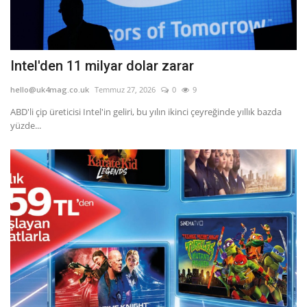
Intel'den 11 milyar dolar zarar
hello@uk4mag.co.uk
Temmuz 27, 2026
0
9
ABD'li çip üreticisi Intel'in geliri, bu yılın ikinci çeyreğinde yıllık bazda
yüzde...