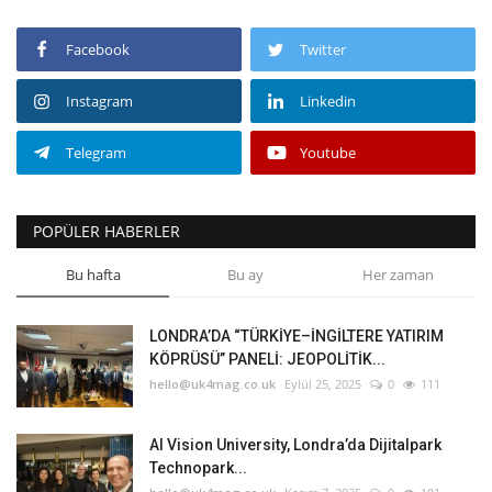
Facebook
Twitter
Instagram
Linkedin
Telegram
Youtube
POPÜLER HABERLER
Bu hafta
Bu ay
Her zaman
LONDRA’DA “TÜRKİYE–İNGİLTERE YATIRIM
KÖPRÜSÜ” PANELİ: JEOPOLİTİK...
hello@uk4mag.co.uk
Eylül 25, 2025
0
111
AI Vision University, Londra’da Dijitalpark
Technopark...