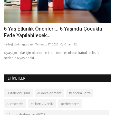
6 Yaş Etkinlik Önerileri... 6 Yaşında Çocukla
W
Evde Yapılabilecek...
b
hello@uk4mag.co.uk
Temmuz 27, 2026
0
122
he
6 yaş çocuklar için okul öncesi son dönem olarak kabul edilir. Bu
Wh
nedenle 6 yaşındaki...
su
ETIKETLER
DijitalDönüşüm
AI development
#Londra Sofra
AI research
#SiberGüvenlik
perfectocrm
#AbdullahAlpAslan #ISTU