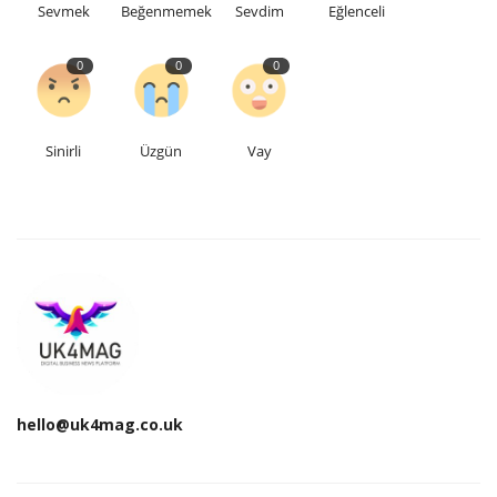
Sevmek
Beğenmemek
Sevdim
Eğlenceli
0
0
0
Sinirli
Üzgün
Vay
hello@uk4mag.co.uk