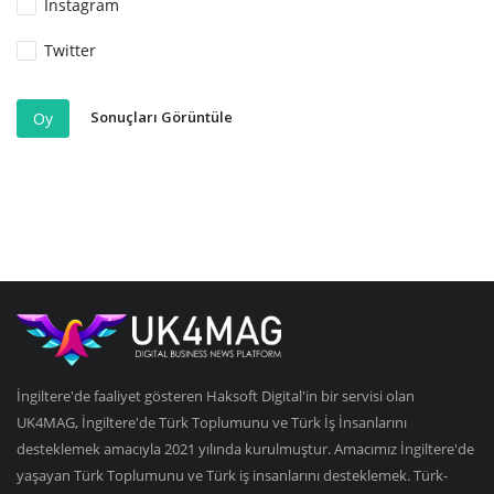
Instagram
Twitter
Sonuçları Görüntüle
Oy
İngiltere'de faaliyet gösteren Haksoft Digital'in bir servisi olan
UK4MAG, İngiltere'de Türk Toplumunu ve Türk İş İnsanlarını
desteklemek amacıyla 2021 yılında kurulmuştur. Amacımız İngiltere'de
yaşayan Türk Toplumunu ve Türk iş insanlarını desteklemek. Türk-