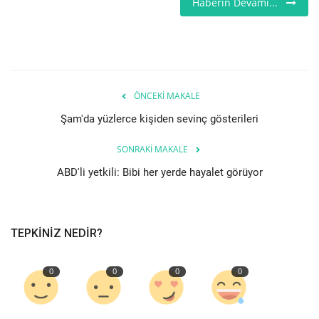
Haberin Devamı...
Teknoloji
Etkinlik
ÖNCEKI MAKALE
Hakkımızda
Şam'da yüzlerce kişiden sevinç gösterileri
Galeri
SONRAKI MAKALE
ABD'li yetkili: Bibi her yerde hayalet görüyor
İletişim
Dilim
TEPKINIZ NEDIR?
English
Turkish
0
0
0
0