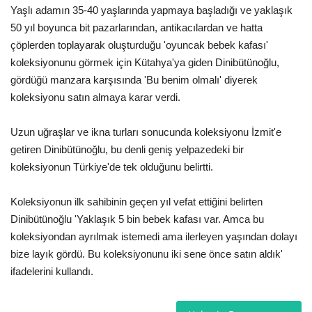
Yaşlı adamın 35-40 yaşlarında yapmaya başladığı ve yaklaşık
Londra
50 yıl boyunca bit pazarlarından, antikacılardan ve hatta
çöplerden toplayarak oluşturduğu 'oyuncak bebek kafası'
İngiltere
koleksiyonunu görmek için Kütahya'ya giden Dinibütünoğlu,
gördüğü manzara karşısında 'Bu benim olmalı' diyerek
İş & Ekonomi
koleksiyonu satın almaya karar verdi.
Videolar
Uzun uğraşlar ve ikna turları sonucunda koleksiyonu İzmit'e
getiren Dinibütünoğlu, bu denli geniş yelpazedeki bir
Firma Rehberi
koleksiyonun Türkiye'de tek olduğunu belirtti.
Pazaryeri
Koleksiyonun ilk sahibinin geçen yıl vefat ettiğini belirten
Dinibütünoğlu 'Yaklaşık 5 bin bebek kafası var. Amca bu
koleksiyondan ayrılmak istemedi ama ilerleyen yaşından dolayı
Kültür - Sanat
bize layık gördü. Bu koleksiyonunu iki sene önce satın aldık'
ifadelerini kullandı.
Restoranlar
Sağlık