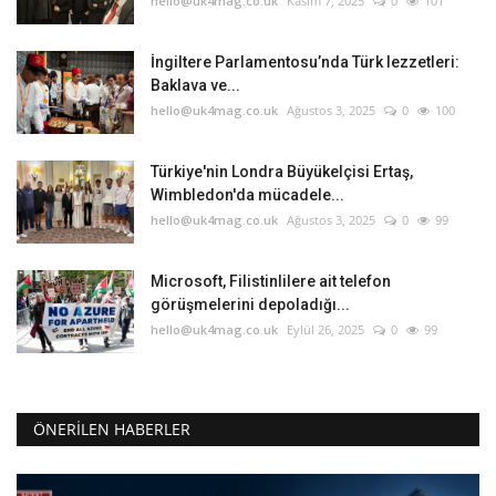
hello@uk4mag.co.uk
Kasım 7, 2025
0
101
İngiltere Parlamentosu’nda Türk lezzetleri:
Baklava ve...
hello@uk4mag.co.uk
Ağustos 3, 2025
0
100
Türkiye'nin Londra Büyükelçisi Ertaş,
Wimbledon'da mücadele...
hello@uk4mag.co.uk
Ağustos 3, 2025
0
99
Microsoft, Filistinlilere ait telefon
görüşmelerini depoladığı...
hello@uk4mag.co.uk
Eylül 26, 2025
0
99
ÖNERILEN HABERLER