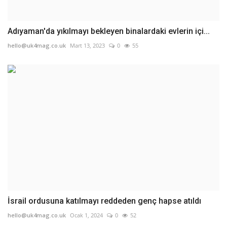
Adıyaman'da yıkılmayı bekleyen binalardaki evlerin içi...
hello@uk4mag.co.uk
Mart 13, 2023
0
55
İsrail ordusuna katılmayı reddeden genç hapse atıldı
hello@uk4mag.co.uk
Ocak 1, 2024
0
52