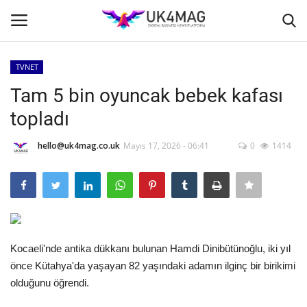
TVNET
Giriş yapmak
Kayıt ol
Tam 5 bin oyuncak bebek kafası
topladı
Ana Sayfa
hello@uk4mag.co.uk
Mayıs 17, 2026 - 06:41
0
1414
TVNET
TOPLUM
İş Platformu
Kocaeli'nde antika dükkanı bulunan Hamdi Dinibütünoğlu, iki yıl
İş İlanları
önce Kütahya'da yaşayan 82 yaşındaki adamın ilginç bir birikimi
olduğunu öğrendi.
Seri İlanlar