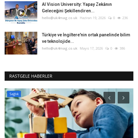
AI Vision University: Yapay Zekânın
Geleceğini Şekillendiren...
hello@uk4mag.co.uk
Haziran 19, 2026
0
236
Türkiye ve İngiltere'nin ortak panelinde bilim
ve teknolojide...
hello@uk4mag.co.uk
Mayıs 17, 2026
0
386
RASTGELE HABERLER
Sağlık