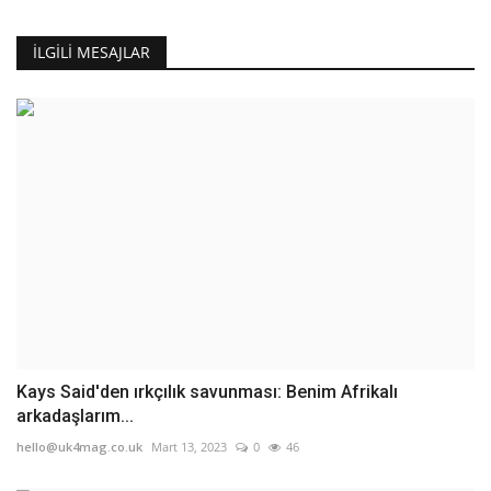
İLGILI MESAJLAR
Kays Said'den ırkçılık savunması: Benim Afrikalı
arkadaşlarım...
hello@uk4mag.co.uk
Mart 13, 2023
0
46