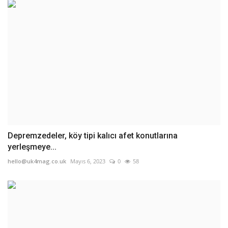
Depremzedeler, köy tipi kalıcı afet konutlarına
yerleşmeye...
hello@uk4mag.co.uk
Mayıs 6, 2023
0
58