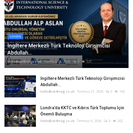
Londra
İngiltere Merkezli Türk Teknoloji Girişimcisi
Abdullah...
hello@uk4mag.co.uk
Temmuz 25, 2026
0
121
İngiltere Merkezli Türk Teknoloji Girişimcisi
Abdullah...
hello@uk4mag.co.uk
Temmuz 21, 2026
0
166
Londra’da KKTC ve Kıbrıs Türk Toplumu İçin
Önemli Buluşma
hello@uk4mag.co.uk
Temmuz 6, 2026
0
202