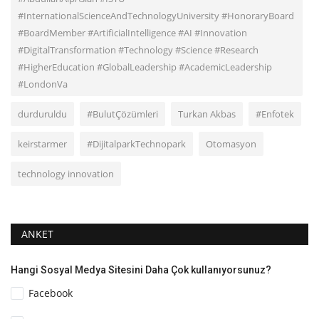
#InternationalScienceAndTechnologyUniversity #HonoraryBoard
#BoardMember #ArtificialIntelligence #AI #Innovation
#DigitalTransformation #Technology #Science #Research
#HigherEducation #GlobalLeadership #AcademicLeadership
#LondonVa
durduruldu
#BulutÇözümleri
Turkan Akbas
#Enfotek
keirstarmer
#DijitalparkTechnopark
Otomasyon
technology innovation
ANKET
Hangi Sosyal Medya Sitesini Daha Çok kullanıyorsunuz?
Facebook