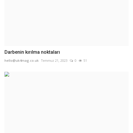
Darbenin kırılma noktaları
hello@uk4mag.co.uk
Temmuz 21, 2023
0
51