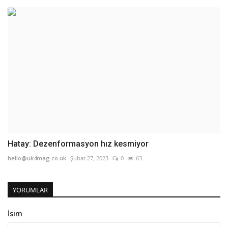
Hatay: Dezenformasyon hız kesmiyor
hello@uk4mag.co.uk
Şubat 27, 2023
0
63
YORUMLAR
İsim