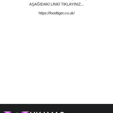
AŞAĞIDAKİ LİNKİ TIKLAYINIZ...
İş İlanları
https://foodtiger.co.uk/
İngiltere
Videolar
İş & Ekonomi
Pazaryeri
Kültür - Sanat
Firma Rehberi
Sağlık
Restoranlar