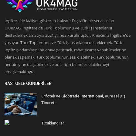
Etkinlik
İngiltere'de faaliyet gösteren Haksoft Digital'in bir servisi olan
UK4MAG, İngiltere'de Türk Toplumunu ve Türk İş İnsanlarını
Teknoloji
desteklemek amacıyla 2021 yılında kurulmuştur. Amacımız İngiltere'de
yaşayan Türk Toplumunu ve Türk iş insanlarını desteklemek. Türk-
Hakkımızda
İngiliz iş adamlarını bir araya getirmek, rahat ticaret yapabilmelerine
olanak sağlamak, Türk toplumunun sesi olabilmek, Türk toplumunun
Galeri
her bireyine ulaşabilmek ve onlar için bir nefes olabilemeyi
amaçlamaktayız.
İletişim
RASTGELE GÖNDERILER
Dilim
Enfotek ve Globtrade International, Küresel Dış
English
Turkish
Ticaret...
Tutuklandılar