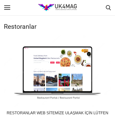
Restoranlar
Giriş yapmak
Kayıt ol
Ana Sayfa
İş Platformu
TVNET
TOPLUM
Seri İlanlar
Londra
RESTORANLAR WEB SİTEMİZE ULAŞMAK İÇİN LÜTFEN