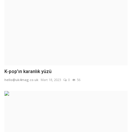
K-pop'ın karanlık yüzü
hello@uk4mag.co.uk
Mart 18, 2023
0
56