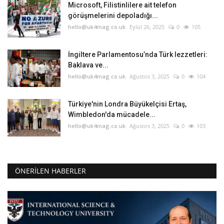
Microsoft, Filistinlilere ait telefon
görüşmelerini depoladığı...
hello@uk4mag.co.uk
Eylül 26, 2025
0
105
İngiltere Parlamentosu’nda Türk lezzetleri:
Baklava ve...
hello@uk4mag.co.uk
Ağustos 3, 2025
0
104
Türkiye'nin Londra Büyükelçisi Ertaş,
Wimbledon'da mücadele...
hello@uk4mag.co.uk
Ağustos 3, 2025
0
103
ÖNERILEN HABERLER