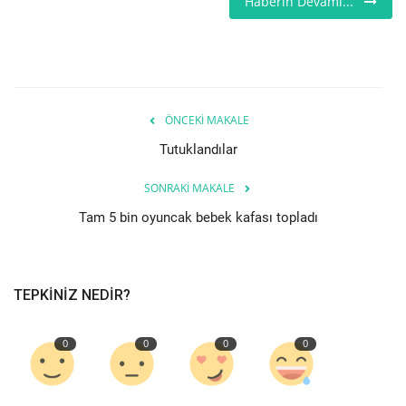
Haberin Devamı...
Seri İlanlar
İngiltere
ÖNCEKI MAKALE
Videolar
Tutuklandılar
İş & Ekonomi
SONRAKI MAKALE
Kültür - Sanat
Tam 5 bin oyuncak bebek kafası topladı
Firma Rehberi
TEPKINIZ NEDIR?
Pazaryeri
0
0
0
0
Restoranlar
Sağlık