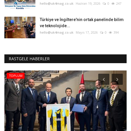
hello@uk4mag.co.uk
Haziran 19, 2026
0
247
Türkiye ve İngiltere'nin ortak panelinde bilim
ve teknolojide...
hello@uk4mag.co.uk
Mayıs 17, 2026
0
394
RASTGELE HABERLER
TOPLUM