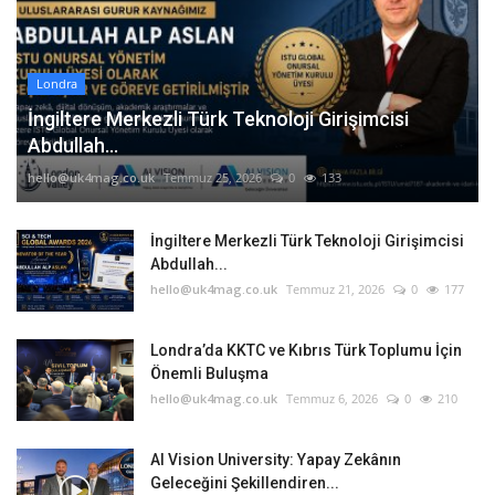
Londra
İngiltere Merkezli Türk Teknoloji Girişimcisi
Abdullah...
hello@uk4mag.co.uk
Temmuz 25, 2026
0
133
İngiltere Merkezli Türk Teknoloji Girişimcisi
Abdullah...
hello@uk4mag.co.uk
Temmuz 21, 2026
0
177
Londra’da KKTC ve Kıbrıs Türk Toplumu İçin
Önemli Buluşma
hello@uk4mag.co.uk
Temmuz 6, 2026
0
210
AI Vision University: Yapay Zekânın
Geleceğini Şekillendiren...