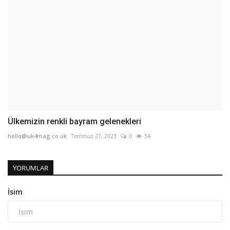
Ülkemizin renkli bayram gelenekleri
hello@uk4mag.co.uk
Temmuz 21, 2023
0
54
YORUMLAR
İsim