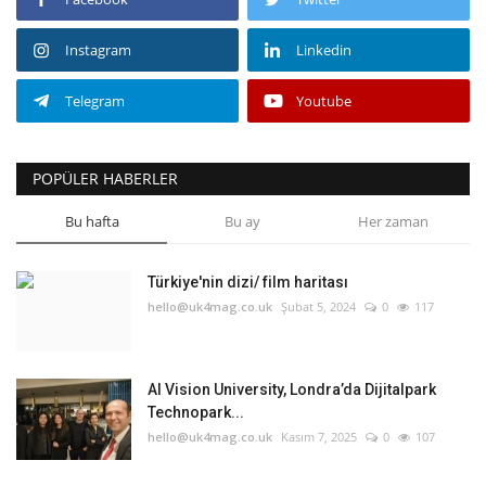
Instagram
Linkedin
Telegram
Youtube
POPÜLER HABERLER
Bu hafta
Bu ay
Her zaman
Türkiye'nin dizi/ film haritası
hello@uk4mag.co.uk
Şubat 5, 2024
0
117
AI Vision University, Londra’da Dijitalpark
Technopark...
hello@uk4mag.co.uk
Kasım 7, 2025
0
107