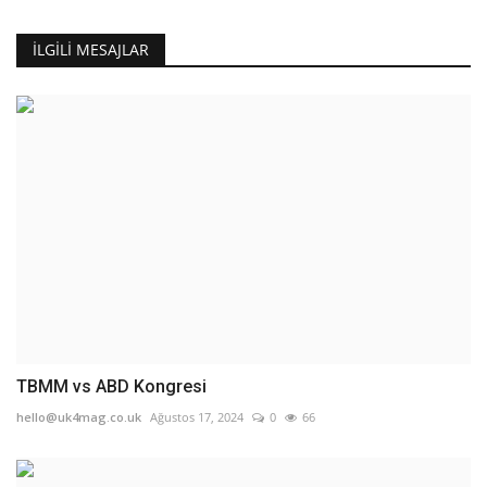
İLGILI MESAJLAR
TBMM vs ABD Kongresi
hello@uk4mag.co.uk
Ağustos 17, 2024
0
66