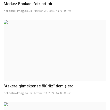
Merkez Bankası faiz artırdı
hello@uk4mag.co.uk
Haziran 24, 2023
0
49
"Askere gitmektense ölürüz" demişlerdi
hello@uk4mag.co.uk
Temmuz 3, 2024
0
62