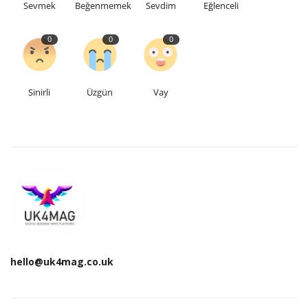
Sevmek
Beğenmemek
Sevdim
Eğlenceli
Teknoloji
0
0
0
Etkinlik
Sinirli
Üzgün
Vay
Hakkımızda
Galeri
İletişim
Dilim
English
Turkish
hello@uk4mag.co.uk