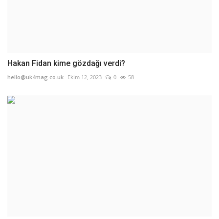
Hakan Fidan kime gözdağı verdi?
hello@uk4mag.co.uk
Ekim 12, 2023
0
58