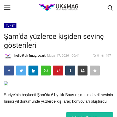
TVNET
Giriş yapmak
Kayıt ol
Şam'da yüzlerce kişiden sevinç
gösterileri
Ana Sayfa
hello@uk4mag.co.uk
Mayıs 17, 2026 - 06:41
0
497
TVNET
TOPLUM
İş Platformu
Suriye'nin başkenti Şam'da 61 yıllık Baas rejiminin devrilmesinin
Londra
birinci yıl dönümünde yüzlerce kişi araç konvoyları oluşturdu.
İş İlanları