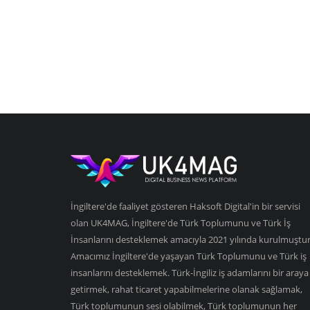
İngiltere'de faaliyet gösteren Haksoft Digital'in bir servisi
olan UK4MAG, İngiltere'de Türk Toplumunu ve Türk İş
İnsanlarını desteklemek amacıyla 2021 yılında kurulmuştur
Amacımız İngiltere'de yaşayan Türk Toplumunu ve Türk iş
insanlarını desteklemek. Türk-İngiliz iş adamlarını bir araya
getirmek, rahat ticaret yapabilmelerine olanak sağlamak,
Türk toplumunun sesi olabilmek, Türk toplumunun her