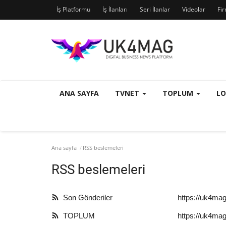
İş Platformu
İş İlanları
Seri İlanlar
Videolar
Fi
ANA SAYFA
TVNET
TOPLUM
L
Ana sayfa
RSS beslemeleri
RSS beslemeleri
Son Gönderiler
https://uk4mag
TOPLUM
https://uk4mag