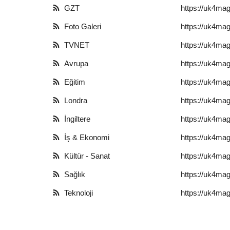
GZT
https://uk4mag
Foto Galeri
https://uk4mag
TVNET
https://uk4mag
Avrupa
https://uk4mag
Eğitim
https://uk4mag
Londra
https://uk4mag
İngiltere
https://uk4mag
İş & Ekonomi
https://uk4mag
Kültür - Sanat
https://uk4mag
Sağlık
https://uk4mag
Teknoloji
https://uk4mag