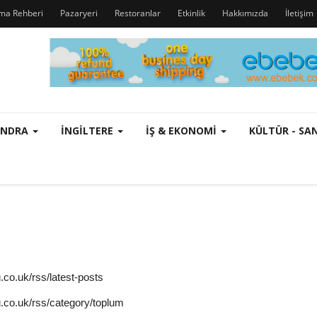
rma Rehberi
Pazaryeri
Restoranlar
Etkinlik
Hakkımızda
İletişim
ONDRA
İNGILTERE
İŞ & EKONOMI
KÜLTÜR - S
.co.uk/rss/latest-posts
.co.uk/rss/category/toplum