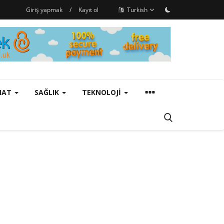
Giriş yapmak
/
Kayıt ol
Turkish
ANAT
SAĞLIK
TEKNOLOJI