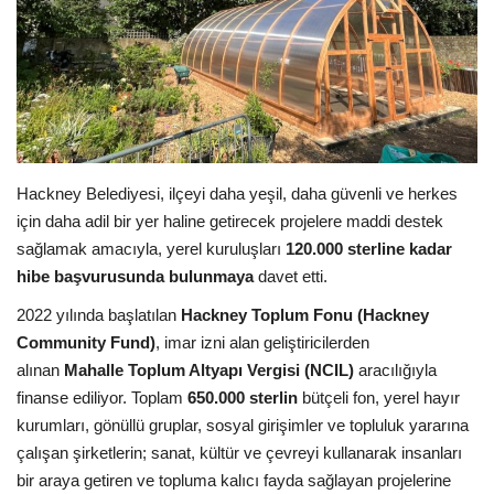
Seri İlanlar
İngiltere
Videolar
Hackney Belediyesi, ilçeyi daha yeşil, daha güvenli ve herkes
İş & Ekonomi
için daha adil bir yer haline getirecek projelere maddi destek
sağlamak amacıyla, yerel kuruluşları
120.000 sterline kadar
Pazaryeri
hibe başvurusunda bulunmaya
davet etti.
2022 yılında başlatılan
Hackney Toplum Fonu (Hackney
Kültür - Sanat
Community Fund)
, imar izni alan geliştiricilerden
alınan
Mahalle Toplum Altyapı Vergisi (NCIL)
aracılığıyla
Firma Rehberi
finanse ediliyor. Toplam
650.000 sterlin
bütçeli fon, yerel hayır
kurumları, gönüllü gruplar, sosyal girişimler ve topluluk yararına
Sağlık
çalışan şirketlerin; sanat, kültür ve çevreyi kullanarak insanları
bir araya getiren ve topluma kalıcı fayda sağlayan projelerine
Restoranlar