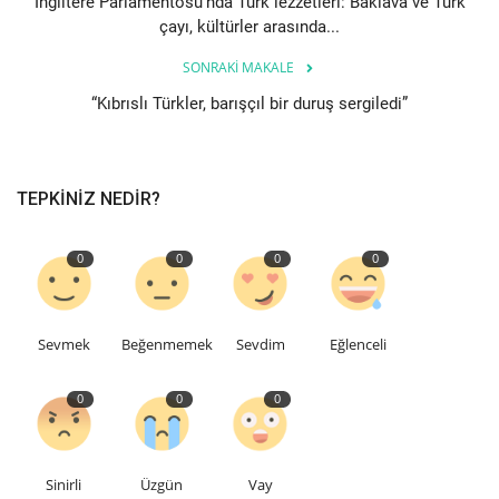
İngiltere Parlamentosu’nda Türk lezzetleri: Baklava ve Türk
çayı, kültürler arasında...
SONRAKI MAKALE
“Kıbrıslı Türkler, barışçıl bir duruş sergiledi”
TEPKINIZ NEDIR?
0
0
0
0
Sevmek
Beğenmemek
Sevdim
Eğlenceli
0
0
0
Sinirli
Üzgün
Vay