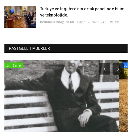
Türkiye ve İngiltere'nin ortak panelinde bilim
ve teknolojide...
hello@uk4mag.co.uk
Mayıs 17, 2026
0
394
RASTGELE HABERLER
Londra