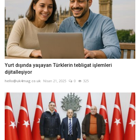
Yurt dışında yaşayan Türklerin tebligat işlemleri
dijitalleşiyor
hello@uk4mag.co.uk
Nisan 21, 2025
0
325