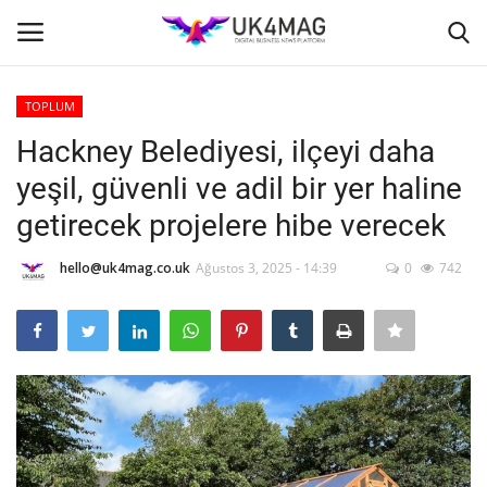
TOPLUM
Giriş yapmak
Kayıt ol
Hackney Belediyesi, ilçeyi daha
yeşil, güvenli ve adil bir yer haline
Ana Sayfa
getirecek projelere hibe verecek
İş Platformu
hello@uk4mag.co.uk
Ağustos 3, 2025 - 14:39
0
742
TVNET
TOPLUM
Londra
İş İlanları