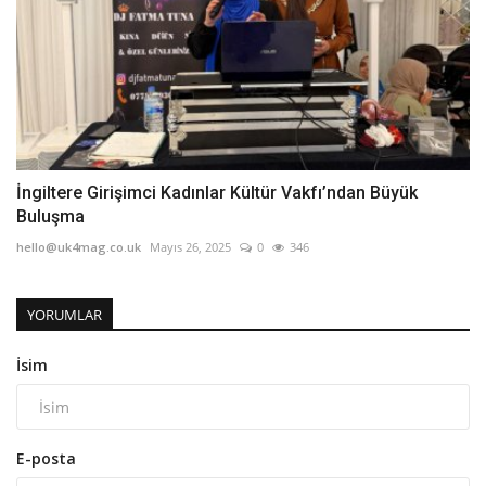
İngiltere Girişimci Kadınlar Kültür Vakfı’ndan Büyük
Buluşma
hello@uk4mag.co.uk
Mayıs 26, 2025
0
346
YORUMLAR
İsim
E-posta