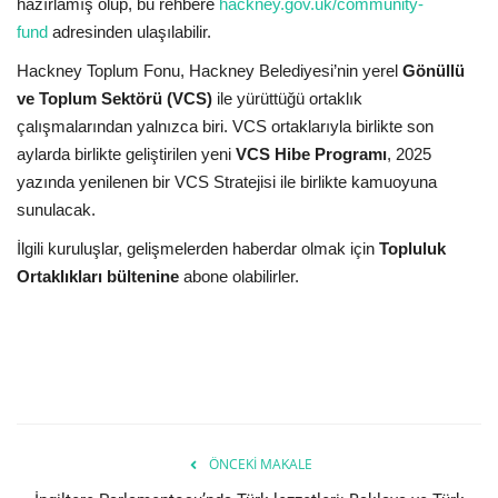
hazırlamış olup, bu rehbere
hackney.gov.uk/community-
fund
adresinden ulaşılabilir.
Hackney Toplum Fonu, Hackney Belediyesi’nin yerel
Gönüllü
ve Toplum Sektörü (VCS)
ile yürüttüğü ortaklık
çalışmalarından yalnızca biri. VCS ortaklarıyla birlikte son
aylarda birlikte geliştirilen yeni
VCS Hibe Programı
, 2025
yazında yenilenen bir VCS Stratejisi ile birlikte kamuoyuna
sunulacak.
İlgili kuruluşlar, gelişmelerden haberdar olmak için
Topluluk
Ortaklıkları bültenine
abone olabilirler.
ÖNCEKI MAKALE