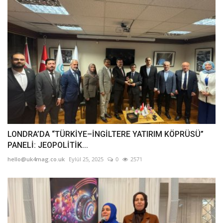
LONDRA’DA “TÜRKİYE–İNGİLTERE YATIRIM KÖPRÜSÜ”
PANELİ: JEOPOLİTİK...
hello@uk4mag.co.uk
Eylül 25, 2025
0
2571