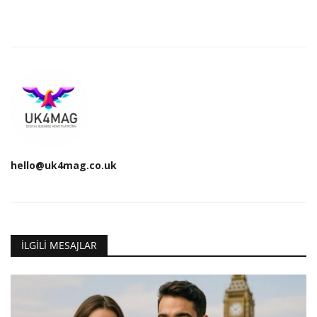
hello@uk4mag.co.uk
İLGILI MESAJLAR