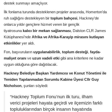
destek sunmayı amaçlıyor.
Etkinlik
İlk fonlama turunda desteklenen projeler arasında, Homerton’da
ruh sağlığını destekleyen bir
toplum bahçesi
, Hackney’de
Teknoloji
onlarca yıldır gençlere hizmet veren bir gençlik
tiyatrosuna
kalıcı bir mekan sağlanması
, Dalston CLR James
Hakkımızda
Kütüphanesi’nde
Afrika ve Afrika-Karayip mirasını kutlayan
etkinlikler
yer aldı.
Galeri
Fon, başvuruların
uygulanabilirlik
,
toplum desteği
,
fayda-
maliyet oranı
ve
uzun vadeli etki
gibi ana kriterlere ne kadar
İletişim
uygun olduğuna göre dağıtılacak.
Hackney Belediye Başkan Yardımcısı ve Konut Yönetimi ile
Dilim
Yeniden Yapılanmadan Sorumlu Kabine Üyesi Cllr Guy
English
Turkish
Nicholson
, şunları söyledi:
“Hackney Toplum Fonu’nun ilk turu, ilham
verici projeleri hayata geçirdi ve ilçemizin farklı
topluluklarından birçok insanın hayatında