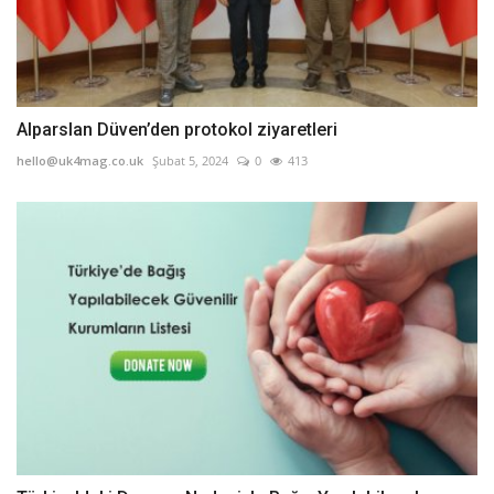
Alparslan Düven’den protokol ziyaretleri
hello@uk4mag.co.uk
Şubat 5, 2024
0
413