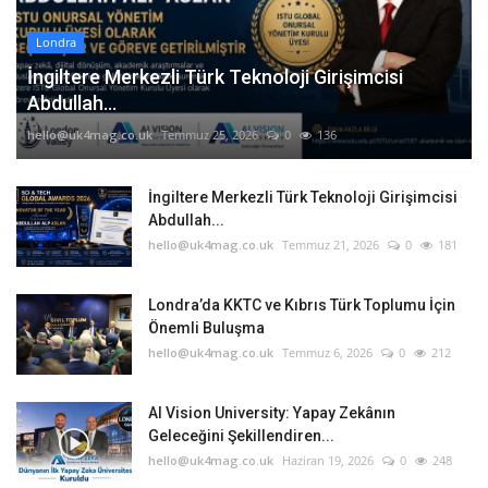
Londra
İngiltere Merkezli Türk Teknoloji Girişimcisi
Abdullah...
hello@uk4mag.co.uk
Temmuz 25, 2026
0
136
İngiltere Merkezli Türk Teknoloji Girişimcisi
Abdullah...
hello@uk4mag.co.uk
Temmuz 21, 2026
0
181
Londra’da KKTC ve Kıbrıs Türk Toplumu İçin
Önemli Buluşma
hello@uk4mag.co.uk
Temmuz 6, 2026
0
212
AI Vision University: Yapay Zekânın
Geleceğini Şekillendiren...
hello@uk4mag.co.uk
Haziran 19, 2026
0
248