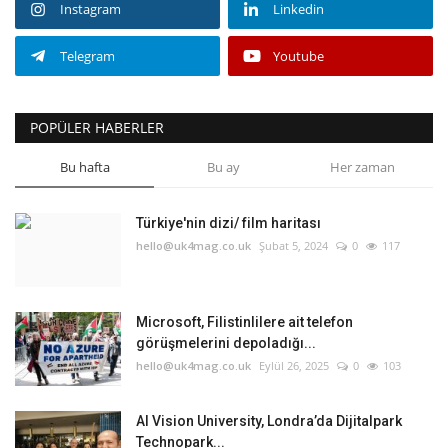
Instagram
Linkedin
Telegram
Youtube
POPÜLER HABERLER
Bu hafta
Bu ay
Her zaman
Türkiye'nin dizi/ film haritası
hello@uk4mag.co.uk
Şubat 5, 2024
0
117
Microsoft, Filistinlilere ait telefon
görüşmelerini depoladığı...
hello@uk4mag.co.uk
Eylül 26, 2025
0
103
AI Vision University, Londra’da Dijitalpark
Technopark...