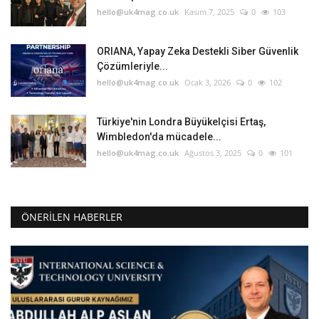
hello@uk4mag.co.uk
Kasım 7, 2025
0
103
ORIANA, Yapay Zeka Destekli Siber Güvenlik
Çözümleriyle...
hello@uk4mag.co.uk
Ocak 3, 2026
0
102
Türkiye'nin Londra Büyükelçisi Ertaş,
Wimbledon'da mücadele...
hello@uk4mag.co.uk
Ağustos 3, 2025
0
101
ÖNERILEN HABERLER