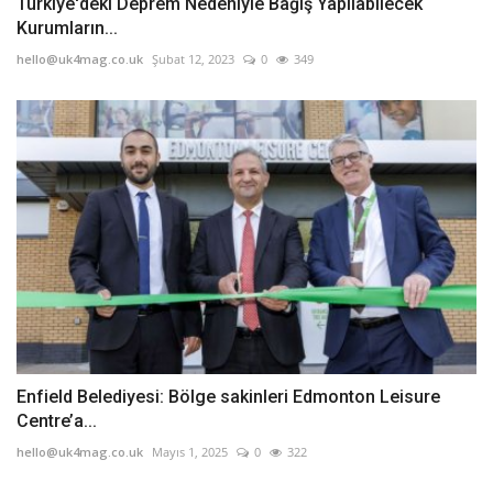
Türkiye'deki Deprem Nedeniyle Bağış Yapılabilecek
Kurumların...
hello@uk4mag.co.uk
Şubat 12, 2023
0
349
Enfield Belediyesi: Bölge sakinleri Edmonton Leisure
Centre’a...
hello@uk4mag.co.uk
Mayıs 1, 2025
0
322