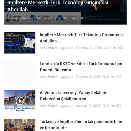
İngiltere Merkezli Türk Teknoloji Girişimcisi
Abdullah...
hello@uk4mag.co.uk
Temmuz 25, 2026
0
118
İngiltere Merkezli Türk Teknoloji Girişimcisi
Abdullah...
hello@uk4mag.co.uk
Temmuz 21, 2026
0
162
Londra’da KKTC ve Kıbrıs Türk Toplumu İçin
Önemli Buluşma
hello@uk4mag.co.uk
Temmuz 6, 2026
0
200
AI Vision University: Yapay Zekânın
Geleceğini Şekillendiren...
hello@uk4mag.co.uk
Haziran 19, 2026
0
232
Türkiye ve İngiltere'nin ortak panelinde bilim
ve teknolojide...