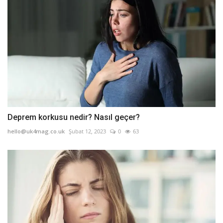
Deprem korkusu nedir? Nasıl geçer?
hello@uk4mag.co.uk
Şubat 12, 2023
0
63