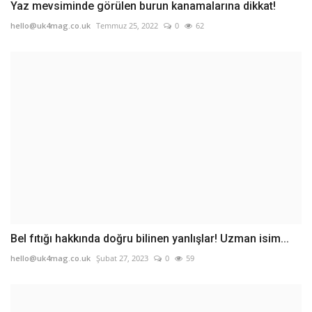
Yaz mevsiminde görülen burun kanamalarına dikkat!
hello@uk4mag.co.uk
Temmuz 25, 2022
0
62
Bel fıtığı hakkında doğru bilinen yanlışlar! Uzman isim...
hello@uk4mag.co.uk
Şubat 27, 2023
0
59