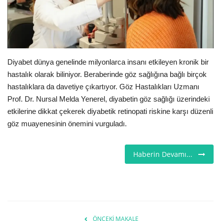
Seri İlanlar
İngiltere
Diyabet dünya genelinde milyonlarca insanı etkileyen kronik bir
Videolar
hastalık olarak biliniyor. Beraberinde göz sağlığına bağlı birçok
hastalıklara da davetiye çıkartıyor. Göz Hastalıkları Uzmanı
İş & Ekonomi
Prof. Dr. Nursal Melda Yenerel, diyabetin göz sağlığı üzerindeki
etkilerine dikkat çekerek diyabetik retinopati riskine karşı düzenli
Firma Rehberi
göz muayenesinin önemini vurguladı.
Pazaryeri
Haberin Devamı...
Kültür - Sanat
Restoranlar
Sağlık
ÖNCEKI MAKALE