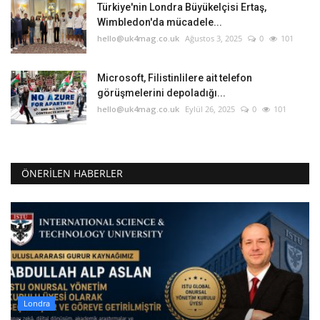
Türkiye'nin Londra Büyükelçisi Ertaş,
Wimbledon'da mücadele...
hello@uk4mag.co.uk
Ağustos 3, 2025
0
101
Microsoft, Filistinlilere ait telefon
görüşmelerini depoladığı...
hello@uk4mag.co.uk
Eylül 26, 2025
0
101
ÖNERILEN HABERLER
Londra