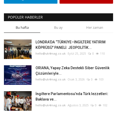
POPÜLER HABERLER
Bu hafta
Bu ay
Her zaman
LONDRA’DA “TÜRKİYE–İNGİLTERE YATIRIM
KÖPRÜSÜ” PANELİ: JEOPOLİTİK...
hello@uk4mag.co.uk
Eylül 25, 2025
0
110
ORIANA, Yapay Zeka Destekli Siber Güvenlik
Çözümleriyle...
hello@uk4mag.co.uk
Ocak 3, 2026
0
103
İngiltere Parlamentosu’nda Türk lezzetleri:
Baklava ve...
hello@uk4mag.co.uk
Ağustos 3, 2025
0
102