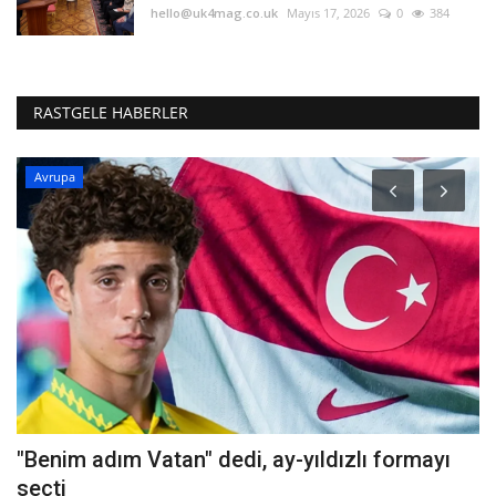
hello@uk4mag.co.uk
Mayıs 17, 2026
0
384
RASTGELE HABERLER
Avrupa
"Benim adım Vatan" dedi, ay-yıldızlı formayı
'
seçti
B