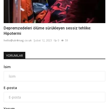
Depremzedeleri ölüme sürükleyen sessiz tehlike:
Hipotermi
hello@uk4mag.co.uk
Şubat 12, 2023
0
59
YORUMLAR
İsim
E-posta
Yorum