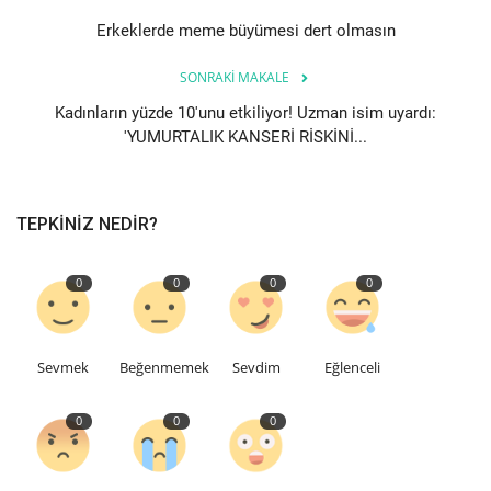
Erkeklerde meme büyümesi dert olmasın
Teknoloji
SONRAKI MAKALE
Etkinlik
Kadınların yüzde 10'unu etkiliyor! Uzman isim uyardı:
'YUMURTALIK KANSERİ RİSKİNİ...
Hakkımızda
Galeri
TEPKINIZ NEDIR?
İletişim
0
0
0
0
Dilim
Sevmek
Beğenmemek
Sevdim
Eğlenceli
English
Turkish
0
0
0