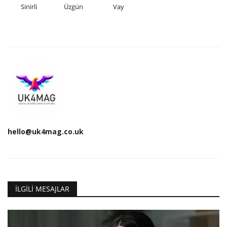
Sinirli
Üzgün
Vay
hello@uk4mag.co.uk
İLGILI MESAJLAR