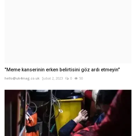
"Meme kanserinin erken belirtisini göz ardı etmeyin"
hello@uk4mag.co.uk
Şubat 2, 2023
0
50