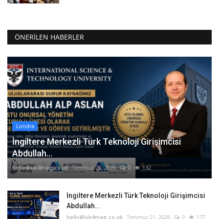
ÖNERILEN HABERLER
Londra
İngiltere Merkezli Türk Teknoloji Girişimcisi
Abdullah...
hello@uk4mag.co.uk
Temmuz 25, 2026
0
132
İngiltere Merkezli Türk Teknoloji Girişimcisi
Abdullah...
hello@uk4mag.co.uk
Temmuz 21, 2026
0
177