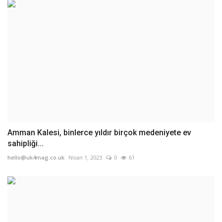
Amman Kalesi, binlerce yıldır birçok medeniyete ev
sahipliği...
hello@uk4mag.co.uk
Nisan 1, 2023
0
61