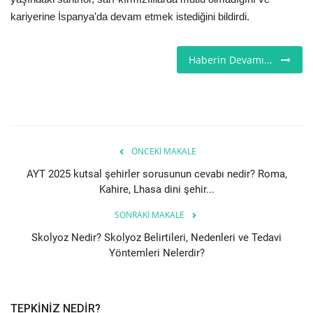
kariyerine İspanya'da devam etmek istediğini bildirdi.
Londra
Haberin Devamı...
İngiltere
Videolar
İş & Ekonomi
ÖNCEKI MAKALE
Firma Rehberi
AYT 2025 kutsal şehirler sorusunun cevabı nedir? Roma,
Kahire, Lhasa dini şehir...
Pazaryeri
SONRAKI MAKALE
Skolyoz Nedir? Skolyoz Belirtileri, Nedenleri ve Tedavi
Kültür - Sanat
Yöntemleri Nelerdir?
Restoranlar
TEPKINIZ NEDIR?
Sağlık