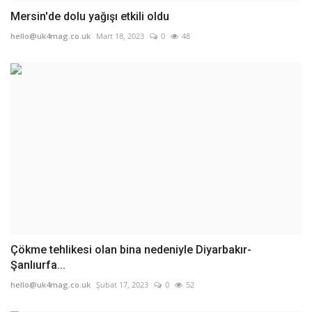
Mersin'de dolu yağışı etkili oldu
hello@uk4mag.co.uk
Mart 18, 2023
0
48
Çökme tehlikesi olan bina nedeniyle Diyarbakır-
Şanlıurfa...
hello@uk4mag.co.uk
Şubat 17, 2023
0
52