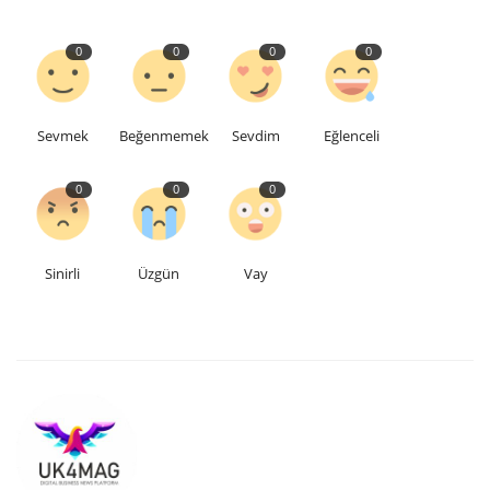
Teknoloji
0
0
0
0
Etkinlik
Sevmek
Beğenmemek
Sevdim
Eğlenceli
Hakkımızda
0
0
0
Galeri
İletişim
Sinirli
Üzgün
Vay
Dilim
English
Turkish