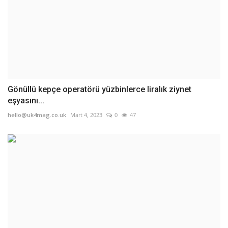
Gönüllü kepçe operatörü yüzbinlerce liralık ziynet
eşyasını...
hello@uk4mag.co.uk
Mart 4, 2023
0
47