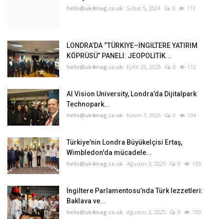
hello@uk4mag.co.uk
Şubat 5, 2024
0
117
LONDRA’DA “TÜRKİYE–İNGİLTERE YATIRIM
KÖPRÜSÜ” PANELİ: JEOPOLİTİK...
hello@uk4mag.co.uk
Eylül 25, 2025
0
112
AI Vision University, Londra’da Dijitalpark
Technopark...
hello@uk4mag.co.uk
Kasım 7, 2025
0
104
Türkiye'nin Londra Büyükelçisi Ertaş,
Wimbledon'da mücadele...
hello@uk4mag.co.uk
Ağustos 3, 2025
0
103
İngiltere Parlamentosu’nda Türk lezzetleri:
Baklava ve...
hello@uk4mag.co.uk
Ağustos 3, 2025
0
103