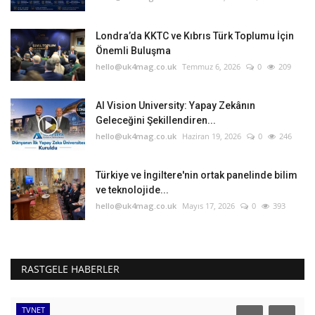
Londra’da KKTC ve Kıbrıs Türk Toplumu İçin
Önemli Buluşma
hello@uk4mag.co.uk
Temmuz 6, 2026
0
209
AI Vision University: Yapay Zekânın
Geleceğini Şekillendiren...
hello@uk4mag.co.uk
Haziran 19, 2026
0
246
Türkiye ve İngiltere'nin ortak panelinde bilim
ve teknolojide...
hello@uk4mag.co.uk
Mayıs 17, 2026
0
393
RASTGELE HABERLER
TVNET