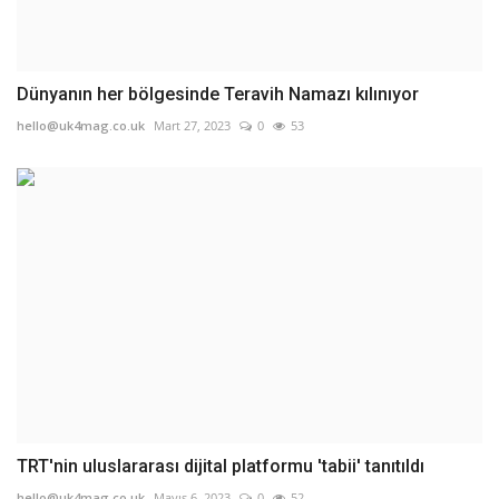
Dünyanın her bölgesinde Teravih Namazı kılınıyor
hello@uk4mag.co.uk
Mart 27, 2023
0
53
TRT'nin uluslararası dijital platformu 'tabii' tanıtıldı
hello@uk4mag.co.uk
Mayıs 6, 2023
0
52