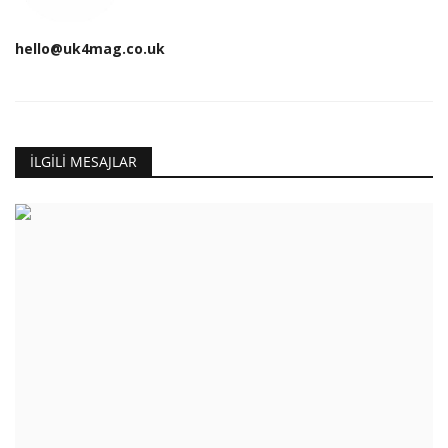
hello@uk4mag.co.uk
İLGILI MESAJLAR