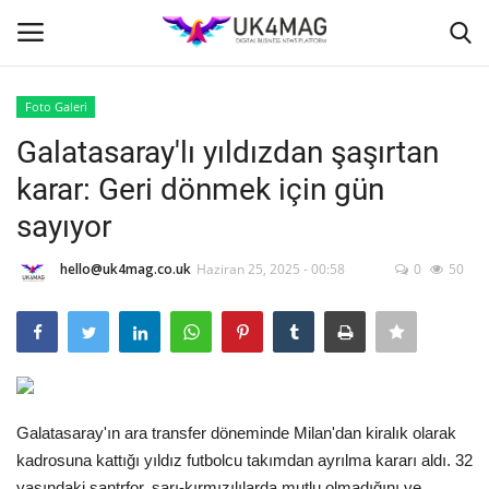
Foto Galeri
Giriş yapmak
Kayıt ol
Galatasaray'lı yıldızdan şaşırtan
karar: Geri dönmek için gün
Ana Sayfa
sayıyor
TVNET
hello@uk4mag.co.uk
Haziran 25, 2025 - 00:58
0
50
TOPLUM
İş Platformu
İş İlanları
Galatasaray'ın ara transfer döneminde Milan'dan kiralık olarak
kadrosuna kattığı yıldız futbolcu takımdan ayrılma kararı aldı. 32
Seri İlanlar
yaşındaki santrfor, sarı-kırmızılılarda mutlu olmadığını ve