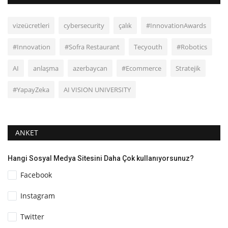
vizeücretleri
cybersecurity
çalık
#InnovationAwards
#Innovation
#Sofra Restaurant
Tecyouth
#Robotics
AI
anlaşma
azerbaycan
#Ecommerce
Stratejik
#YapayZeka
AI VISION UNIVERSITY
ANKET
Hangi Sosyal Medya Sitesini Daha Çok kullanıyorsunuz?
Facebook
Instagram
Twitter