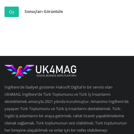
Sonuçları Görüntüle
Oy
İngiltere'de faaliyet gösteren Haksoft Digital'in bir servisi olan
UK4MAG, İngiltere'de Türk Toplumunu ve Türk İş İnsanlarını
desteklemek amacıyla 2021 yılında kurulmuştur. Amacımız İngiltere'de
yaşayan Türk Toplumunu ve Türk iş insanlarını desteklemek. Türk-
İngiliz iş adamlarını bir araya getirmek, rahat ticaret yapabilmelerine
olanak sağlamak, Türk toplumunun sesi olabilmek, Türk toplumunun
her bireyine ulaşabilmek ve onlar için bir nefes olabilemeyi