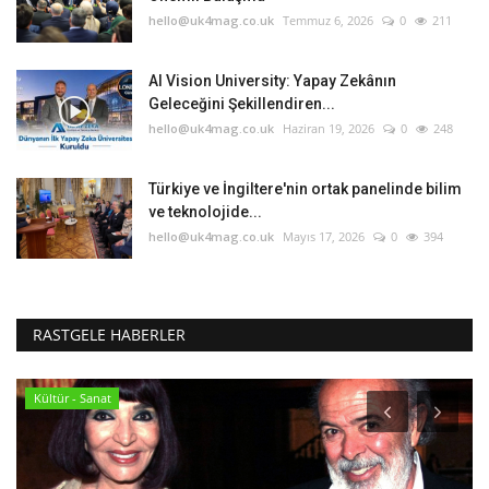
hello@uk4mag.co.uk
Temmuz 6, 2026
0
211
AI Vision University: Yapay Zekânın
Geleceğini Şekillendiren...
hello@uk4mag.co.uk
Haziran 19, 2026
0
248
Türkiye ve İngiltere'nin ortak panelinde bilim
ve teknolojide...
hello@uk4mag.co.uk
Mayıs 17, 2026
0
394
RASTGELE HABERLER
Kültür - Sanat