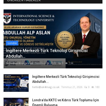
Londra
İngiltere Merkezli Türk Teknoloji Girişimcisi
Abdullah...
hello@uk4mag.co.uk
Temmuz 25, 2026
0
134
İngiltere Merkezli Türk Teknoloji Girişimcisi
Abdullah...
hello@uk4mag.co.uk
Temmuz 21, 2026
0
180
Londra’da KKTC ve Kıbrıs Türk Toplumu İçin
Önemli Buluşma