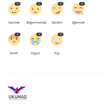
0
0
0
0
Etkinlik
Sevmek
Beğenmemek
Sevdim
Eğlenceli
Teknoloji
0
0
0
Hakkımızda
Galeri
Sinirli
Üzgün
Vay
İletişim
Dilim
English
Turkish