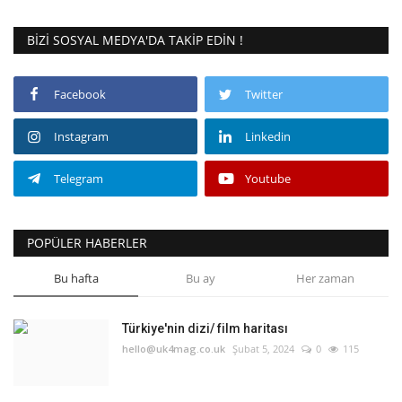
BIZI SOSYAL MEDYA'DA TAKIP EDIN !
Facebook
Twitter
Instagram
Linkedin
Telegram
Youtube
POPÜLER HABERLER
Bu hafta
Bu ay
Her zaman
Türkiye'nin dizi/ film haritası
hello@uk4mag.co.uk
Şubat 5, 2024
0
115