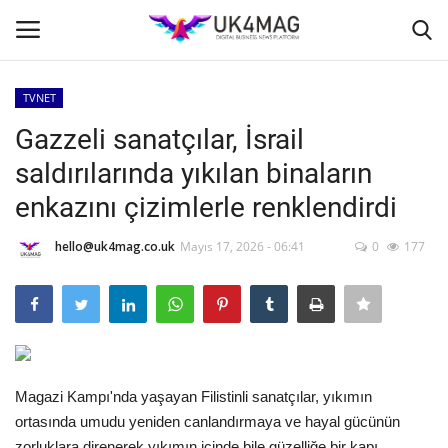
TVNET
Giriş yapmak
Kayıt ol
Gazzeli sanatçılar, İsrail
saldırılarında yıkılan binaların
Ana Sayfa
enkazını çizimlerle renklendirdi
İş Platformu
hello@uk4mag.co.uk
Mayıs 17, 2026 - 06:41
0
177
TVNET
TOPLUM
Londra
Magazi Kampı'nda yaşayan Filistinli sanatçılar, yıkımın
ortasında umudu yeniden canlandırmaya ve hayal gücünün
İş İlanları
zorluklara direnerek yıkımın içinde bile güzelliğe bir kapı