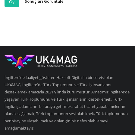
Sonuçları Görüntüle
Oy
İngiltere'de faaliyet gösteren Haksoft Digital'in bir servisi olan
UK4MAG, İngiltere'de Türk Toplumunu ve Türk İş İnsanlarını
desteklemek amacıyla 2021 yılında kurulmuştur. Amacımız İngiltere'de
yaşayan Türk Toplumunu ve Türk iş insanlarını desteklemek. Türk-
İngiliz iş adamlarını bir araya getirmek, rahat ticaret yapabilmelerine
olanak sağlamak, Türk toplumunun sesi olabilmek, Türk toplumunun
her bireyine ulaşabilmek ve onlar için bir nefes olabilemeyi
amaçlamaktayız.