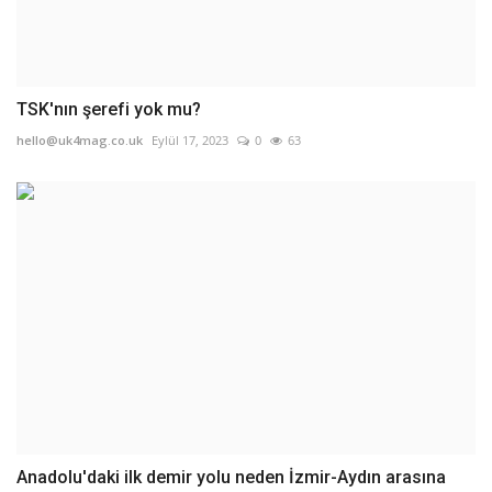
TSK'nın şerefi yok mu?
hello@uk4mag.co.uk
Eylül 17, 2023
0
63
Anadolu'daki ilk demir yolu neden İzmir-Aydın arasına