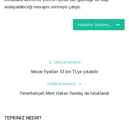
aralayabileceği mesajını vermeye çalıştı.
Seri İlanlar
Haberin Devamı...
İngiltere
Videolar
İş & Ekonomi
ÖNCEKI MAKALE
Pazaryeri
Mezar fiyatları 53 bin TL'ye çıkabilir
Kültür - Sanat
SONRAKI MAKALE
Fenerbahçeli Mert Hakan Yandaş da tutuklandı
Firma Rehberi
Sağlık
TEPKINIZ NEDIR?
Restoranlar