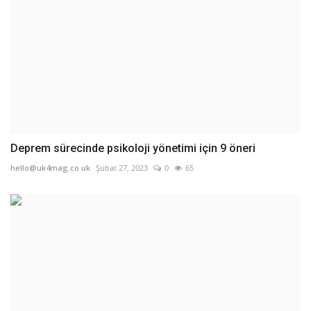
Deprem sürecinde psikoloji yönetimi için 9 öneri
hello@uk4mag.co.uk
Şubat 27, 2023
0
65