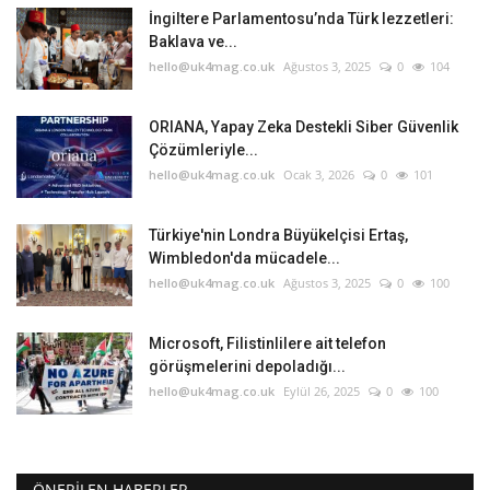
İngiltere Parlamentosu’nda Türk lezzetleri:
Baklava ve...
hello@uk4mag.co.uk
Ağustos 3, 2025
0
104
ORIANA, Yapay Zeka Destekli Siber Güvenlik
Çözümleriyle...
hello@uk4mag.co.uk
Ocak 3, 2026
0
101
Türkiye'nin Londra Büyükelçisi Ertaş,
Wimbledon'da mücadele...
hello@uk4mag.co.uk
Ağustos 3, 2025
0
100
Microsoft, Filistinlilere ait telefon
görüşmelerini depoladığı...
hello@uk4mag.co.uk
Eylül 26, 2025
0
100
ÖNERILEN HABERLER