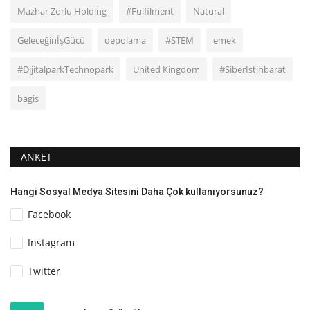
Mazhar Zorlu Holding
#Fulfilment
Natural
GeleceğinİşGücü
depolama
#STEM
emek
#DijitalparkTechnopark
United Kingdom
#SiberIstihbarat
bagis
ANKET
Hangi Sosyal Medya Sitesini Daha Çok kullanıyorsunuz?
Facebook
Instagram
Twitter