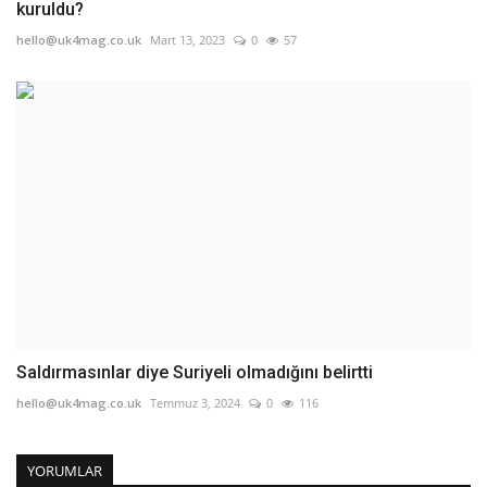
kuruldu?
hello@uk4mag.co.uk
Mart 13, 2023
0
57
Saldırmasınlar diye Suriyeli olmadığını belirtti
hello@uk4mag.co.uk
Temmuz 3, 2024
0
116
YORUMLAR