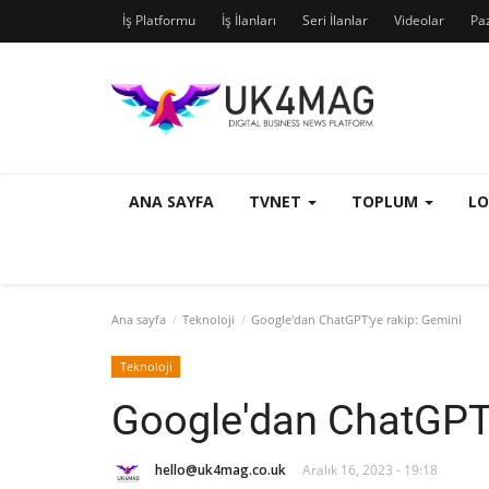
İş Platformu
İş İlanları
Seri İlanlar
Videolar
Pa
ANA SAYFA
TVNET
TOPLUM
L
Ana sayfa
Teknoloji
Google'dan ChatGPT'ye rakip: Gemini
Teknoloji
Google'dan ChatGPT'
hello@uk4mag.co.uk
Aralık 16, 2023 - 19:18