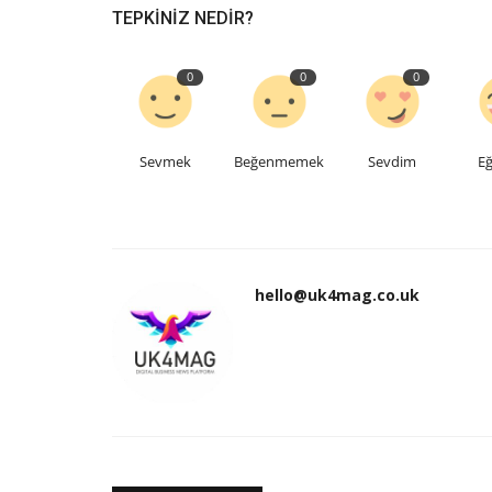
TEPKINIZ NEDIR?
0
0
0
Sevmek
Beğenmemek
Sevdim
Eğ
hello@uk4mag.co.uk