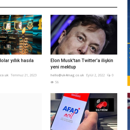
olar yıllık hasıla
Elon Musk'tan Twitter'a ilişkin
yeni mektup
co.uk
Temmuz 21, 2023
hello@uk4mag.co.uk
Eylül 2, 2022
0
56