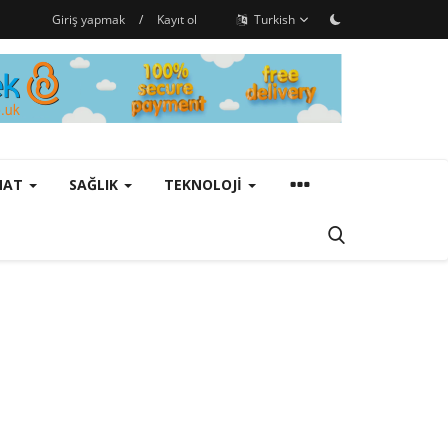
Giriş yapmak
/
Kayıt ol
Turkish
ANAT
SAĞLIK
TEKNOLOJI