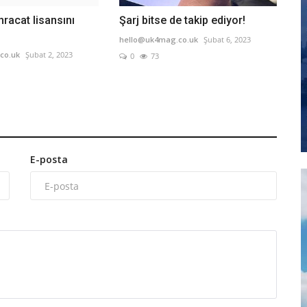
hracat lisansını
Şarj bitse de takip ediyor!
hello@uk4mag.co.uk
Şubat 6, 2023
co.uk
Şubat 2, 2023
0
73
E-posta