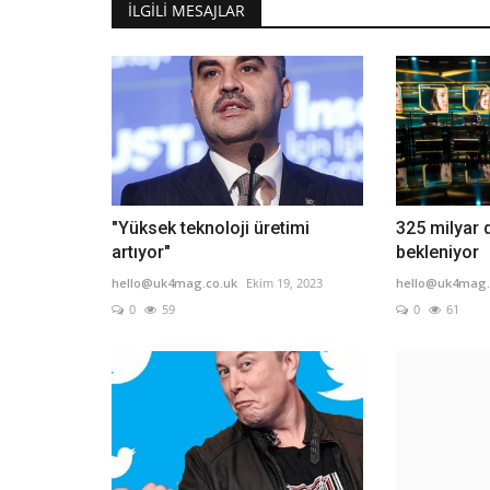
İLGILI MESAJLAR
"Yüksek teknoloji üretimi
325 milyar d
artıyor"
bekleniyor
hello@uk4mag.co.uk
Ekim 19, 2023
hello@uk4mag.
0
59
0
61