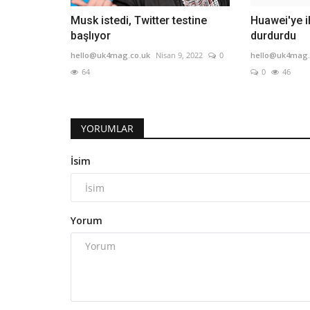
Musk istedi, Twitter testine
Huawei'ye i
başlıyor
durdurdu
hello@uk4mag.co.uk
Nisan 9, 2022
0
hello@uk4mag.
64
0
46
YORUMLAR
İsim
Yorum