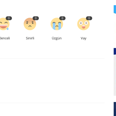
0
0
0
0
lenceli
Sinirli
Üzgün
Vay