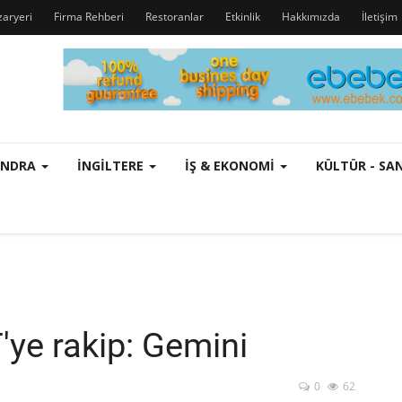
zaryeri
Firma Rehberi
Restoranlar
Etkinlik
Hakkımızda
İletişim
ONDRA
İNGILTERE
İŞ & EKONOMI
KÜLTÜR - S
ye rakip: Gemini
0
62