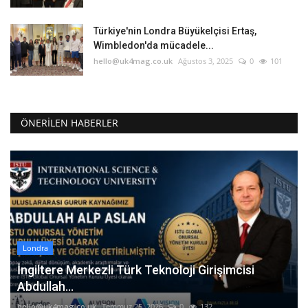
Türkiye'nin Londra Büyükelçisi Ertaş,
Wimbledon'da mücadele...
hello@uk4mag.co.uk
Ağustos 3, 2025
0
101
ÖNERILEN HABERLER
Londra
İngiltere Merkezli Türk Teknoloji Girişimcisi
Abdullah...
hello@uk4mag.co.uk
Temmuz 25, 2026
0
132