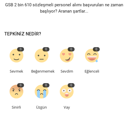
GSB 2 bin 610 sözleşmeli personel alımı başvuruları ne zaman
başlıyor? Aranan şartlar...
Etkinlik
Teknoloji
TEPKINIZ NEDIR?
Hakkımızda
0
0
0
0
Galeri
Sevmek
Beğenmemek
Sevdim
Eğlenceli
İletişim
0
0
0
Dilim
English
Turkish
Sinirli
Üzgün
Vay