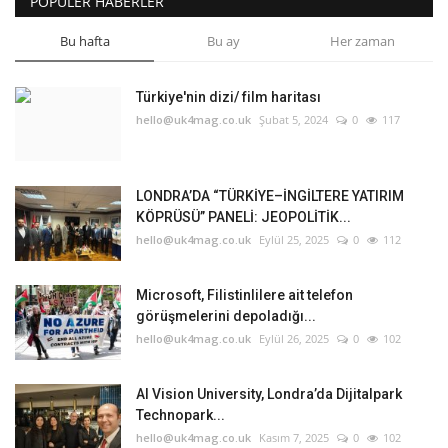
POPÜLER HABERLER
Bu hafta
Bu ay
Her zaman
Türkiye'nin dizi/ film haritası
hello@uk4mag.co.uk
Şubat 5, 2024
0
117
LONDRA’DA “TÜRKİYE–İNGİLTERE YATIRIM
KÖPRÜSÜ” PANELİ: JEOPOLİTİK...
hello@uk4mag.co.uk
Eylül 25, 2025
0
112
Microsoft, Filistinlilere ait telefon
görüşmelerini depoladığı...
hello@uk4mag.co.uk
Eylül 26, 2025
0
102
AI Vision University, Londra’da Dijitalpark
Technopark...
hello@uk4mag.co.uk
Kasım 7, 2025
0
102