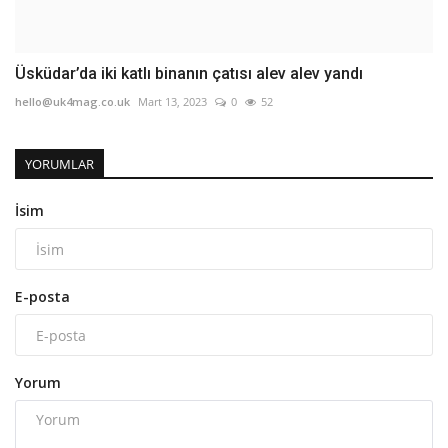
Üsküdar’da iki katlı binanın çatısı alev alev yandı
hello@uk4mag.co.uk
Mart 13, 2023
0
52
YORUMLAR
İsim
E-posta
Yorum