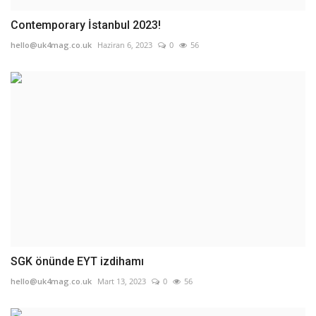
Contemporary İstanbul 2023!
hello@uk4mag.co.uk
Haziran 6, 2023
0
56
SGK önünde EYT izdihamı
hello@uk4mag.co.uk
Mart 13, 2023
0
56