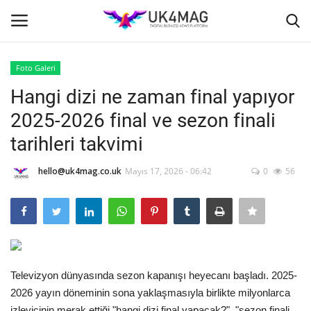
Foto Galeri
Giriş yapmak
Kayıt ol
Hangi dizi ne zaman final yapıyor
2025-2026 final ve sezon finali
Ana Sayfa
tarihleri takvimi
İş Platformu
hello@uk4mag.co.uk
Mayıs 17, 2026 - 06:42
0
56
TVNET
TOPLUM
Londra
Televizyon dünyasında sezon kapanışı heyecanı başladı. 2025-
2026 yayın döneminin sona yaklaşmasıyla birlikte milyonlarca
İş İlanları
izleyicinin merak ettiği "hangi dizi final yapacak?", "sezon finali