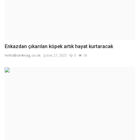
Enkazdan çıkarılan köpek artık hayat kurtaracak
hello@uk4mag.co.uk
Şubat 27, 2023
0
56