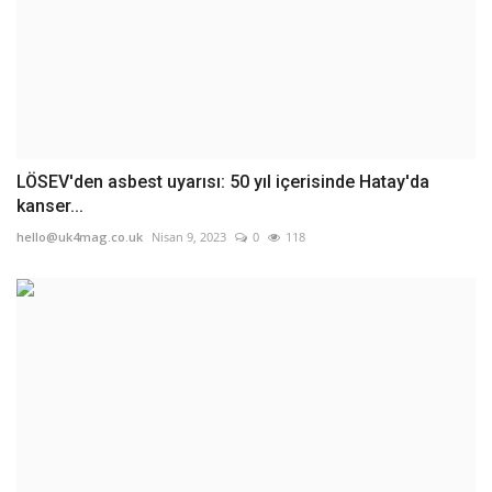
LÖSEV'den asbest uyarısı: 50 yıl içerisinde Hatay'da
kanser...
hello@uk4mag.co.uk
Nisan 9, 2023
0
118