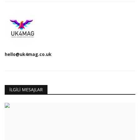
hello@uk4mag.co.uk
İLGILI MESAJLAR