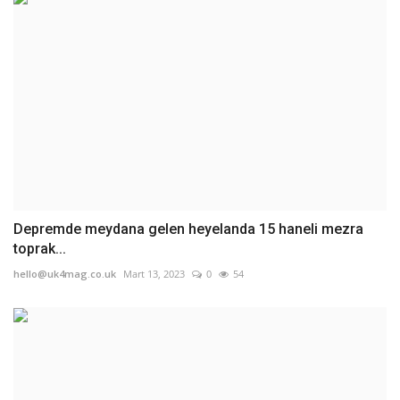
Depremde meydana gelen heyelanda 15 haneli mezra
toprak...
hello@uk4mag.co.uk
Mart 13, 2023
0
54