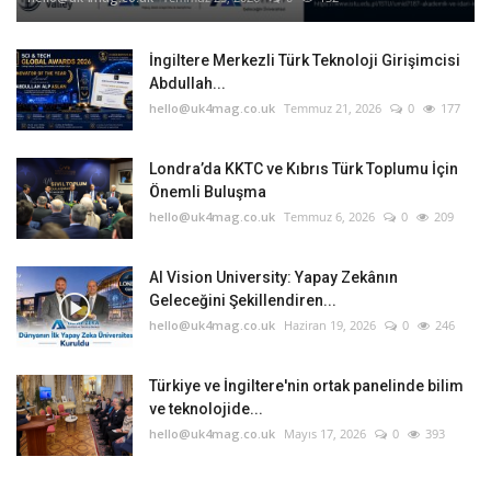
İngiltere Merkezli Türk Teknoloji Girişimcisi
Abdullah...
hello@uk4mag.co.uk
Temmuz 21, 2026
0
177
Londra’da KKTC ve Kıbrıs Türk Toplumu İçin
Önemli Buluşma
hello@uk4mag.co.uk
Temmuz 6, 2026
0
209
AI Vision University: Yapay Zekânın
Geleceğini Şekillendiren...
hello@uk4mag.co.uk
Haziran 19, 2026
0
246
Türkiye ve İngiltere'nin ortak panelinde bilim
ve teknolojide...
hello@uk4mag.co.uk
Mayıs 17, 2026
0
393