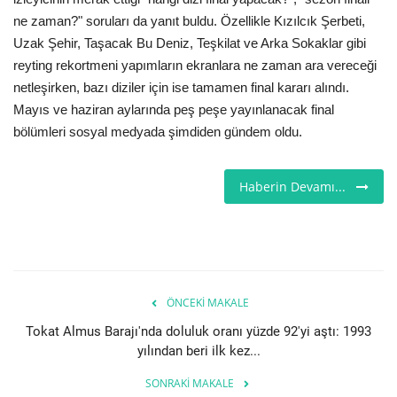
ne zaman?" soruları da yanıt buldu. Özellikle Kızılcık Şerbeti,
Seri İlanlar
Uzak Şehir, Taşacak Bu Deniz, Teşkilat ve Arka Sokaklar gibi
reyting rekortmeni yapımların ekranlara ne zaman ara vereceği
İngiltere
netleşirken, bazı diziler için ise tamamen final kararı alındı.
Mayıs ve haziran aylarında peş peşe yayınlanacak final
Videolar
bölümleri sosyal medyada şimdiden gündem oldu.
İş & Ekonomi
Haberin Devamı...
Pazaryeri
Kültür - Sanat
Firma Rehberi
ÖNCEKI MAKALE
Tokat Almus Barajı'nda doluluk oranı yüzde 92'yi aştı: 1993
Restoranlar
yılından beri ilk kez...
SONRAKI MAKALE
Sağlık