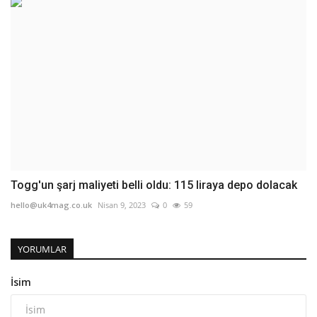
Togg'un şarj maliyeti belli oldu: 115 liraya depo dolacak
hello@uk4mag.co.uk
Nisan 9, 2023
0
59
YORUMLAR
İsim