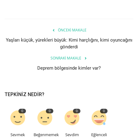
Seri İlanlar
İngiltere
ÖNCEKI MAKALE
Yaşları küçük, yürekleri büyük: Kimi harçlığını, kimi oyuncağını
Videolar
gönderdi
İş & Ekonomi
SONRAKI MAKALE
Deprem bölgesinde kimler var?
Kültür - Sanat
Firma Rehberi
TEPKINIZ NEDIR?
Pazaryeri
0
0
0
0
Restoranlar
Sevmek
Beğenmemek
Sevdim
Eğlenceli
Sağlık