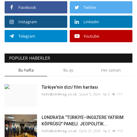
Facebook
Twitter
Instagram
Linkedin
Telegram
Youtube
POPÜLER HABERLER
Bu hafta
Bu ay
Her zaman
Türkiye'nin dizi/ film haritası
hello@uk4mag.co.uk
Şubat 5, 2024
0
117
LONDRA’DA “TÜRKİYE–İNGİLTERE YATIRIM
KÖPRÜSÜ” PANELİ: JEOPOLİTİK...
hello@uk4mag.co.uk
Eylül 25, 2025
0
113