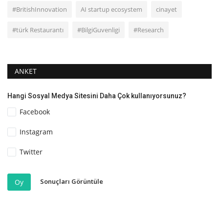
#BritishInnovation
AI startup ecosystem
cinayet
#türk Restaurantı
#BilgiGuvenligi
#Research
ANKET
Hangi Sosyal Medya Sitesini Daha Çok kullanıyorsunuz?
Facebook
Instagram
Twitter
Sonuçları Görüntüle
Oy