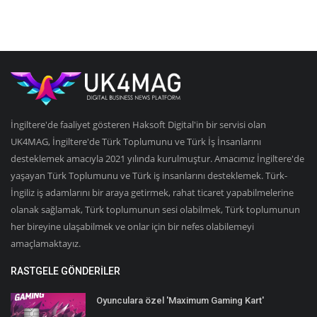
İngiltere'de faaliyet gösteren Haksoft Digital'in bir servisi olan
UK4MAG, İngiltere'de Türk Toplumunu ve Türk İş İnsanlarını
desteklemek amacıyla 2021 yılında kurulmuştur. Amacımız İngiltere'de
yaşayan Türk Toplumunu ve Türk iş insanlarını desteklemek. Türk-
İngiliz iş adamlarını bir araya getirmek, rahat ticaret yapabilmelerine
olanak sağlamak, Türk toplumunun sesi olabilmek, Türk toplumunun
her bireyine ulaşabilmek ve onlar için bir nefes olabilemeyi
amaçlamaktayız.
RASTGELE GÖNDERILER
Oyunculara özel 'Maximum Gaming Kart'