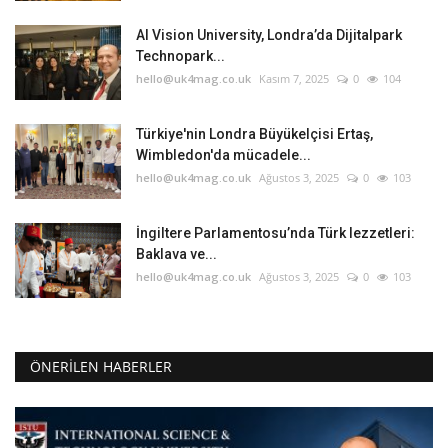
AI Vision University, Londra’da Dijitalpark
Technopark...
hello@uk4mag.co.uk
Kasım 7, 2025
0
104
Türkiye'nin Londra Büyükelçisi Ertaş,
Wimbledon'da mücadele...
hello@uk4mag.co.uk
Ağustos 3, 2025
0
103
İngiltere Parlamentosu’nda Türk lezzetleri:
Baklava ve...
hello@uk4mag.co.uk
Ağustos 3, 2025
0
103
ÖNERILEN HABERLER