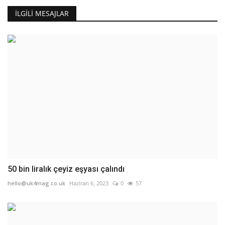
İLGILI MESAJLAR
50 bin liralık çeyiz eşyası çalındı
hello@uk4mag.co.uk
Haziran 6, 2023
0
57