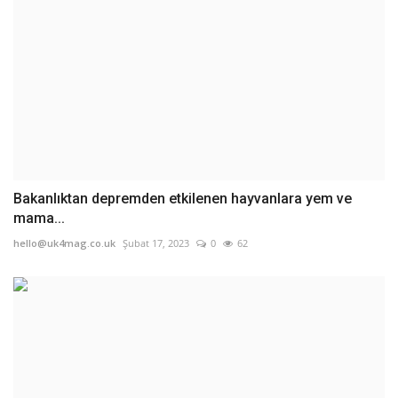
Bakanlıktan depremden etkilenen hayvanlara yem ve
mama...
hello@uk4mag.co.uk
Şubat 17, 2023
0
62