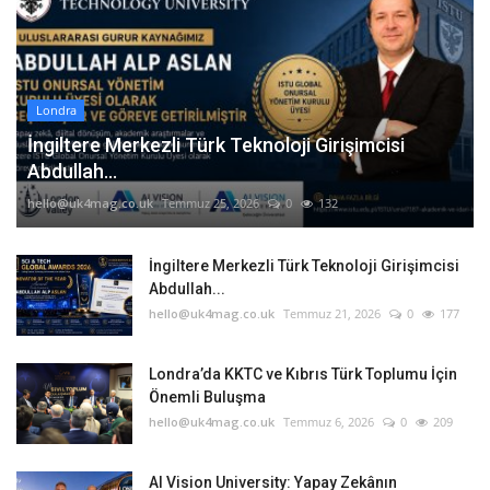
Londra
İngiltere Merkezli Türk Teknoloji Girişimcisi
Abdullah...
hello@uk4mag.co.uk
Temmuz 25, 2026
0
132
İngiltere Merkezli Türk Teknoloji Girişimcisi
Abdullah...
hello@uk4mag.co.uk
Temmuz 21, 2026
0
177
Londra’da KKTC ve Kıbrıs Türk Toplumu İçin
Önemli Buluşma
hello@uk4mag.co.uk
Temmuz 6, 2026
0
209
AI Vision University: Yapay Zekânın