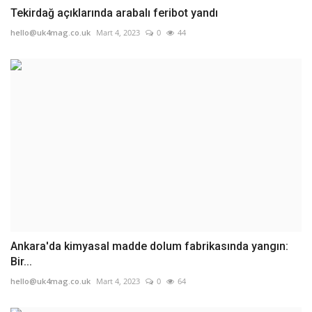
Tekirdağ açıklarında arabalı feribot yandı
hello@uk4mag.co.uk
Mart 4, 2023
0
44
Ankara'da kimyasal madde dolum fabrikasında yangın:
Bir...
hello@uk4mag.co.uk
Mart 4, 2023
0
64