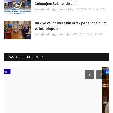
Geleceğini Şekillendiren...
hello@uk4mag.co.uk
Haziran 19, 2026
0
245
Türkiye ve İngiltere'nin ortak panelinde bilim
ve teknolojide...
hello@uk4mag.co.uk
Mayıs 17, 2026
0
393
RASTGELE HABERLER
Sağlık