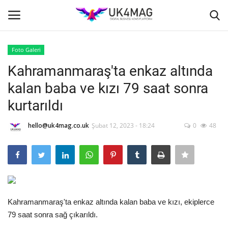
Foto Galeri
Giriş yapmak
Kayıt ol
Kahramanmaraş'ta enkaz altında
kalan baba ve kızı 79 saat sonra
Ana Sayfa
kurtarıldı
TVNET
hello@uk4mag.co.uk
Şubat 12, 2023 - 18:24
0
48
TOPLUM
İş Platformu
Londra
Kahramanmaraş'ta enkaz altında kalan baba ve kızı, ekiplerce
79 saat sonra sağ çıkarıldı.
İş İlanları