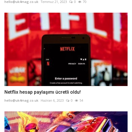
hello@uk4mag.co.uk
Temmuz 21, 2023
0
70
Netflix hesap paylaşımı ücretli oldu!
hello@uk4mag.co.uk
Haziran 6, 2023
0
54