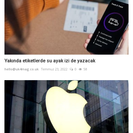
Yakında etiketlerde su ayak izi de yazacak
hello@uk4mag.co.uk
Temmuz 23, 2022
0
58