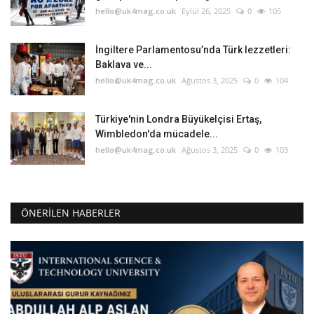
hello@uk4mag.co.uk
Eylül 26, 2025
0
105
İngiltere Parlamentosu’nda Türk lezzetleri:
Baklava ve...
hello@uk4mag.co.uk
Ağustos 3, 2025
0
104
Türkiye'nin Londra Büyükelçisi Ertaş,
Wimbledon'da mücadele...
hello@uk4mag.co.uk
Ağustos 3, 2025
0
103
ÖNERILEN HABERLER