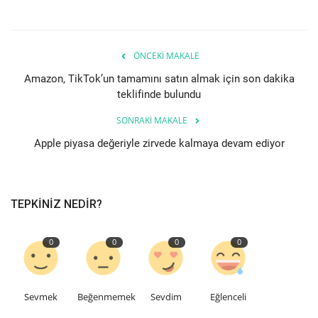
Teknoloji
ÖNCEKI MAKALE
Etkinlik
Amazon, TikTok’un tamamını satın almak için son dakika
teklifinde bulundu
Hakkımızda
SONRAKI MAKALE
Galeri
Apple piyasa değeriyle zirvede kalmaya devam ediyor
İletişim
TEPKINIZ NEDIR?
Dilim
English
Turkish
0
0
0
0
Sevmek
Beğenmemek
Sevdim
Eğlenceli