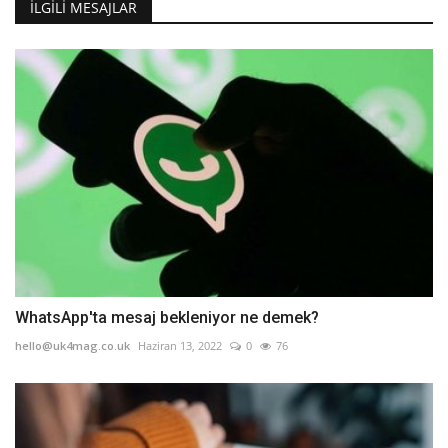
İLGILI MESAJLAR
WhatsApp'ta mesaj bekleniyor ne demek?
hello@uk4mag.co.uk
Haziran 13, 2022
0
76