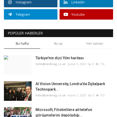
Instagram
Linkedin
Telegram
Youtube
POPÜLER HABERLER
Bu hafta
Bu ay
Her zaman
Türkiye'nin dizi/ film haritası
hello@uk4mag.co.uk
Şubat 5, 2024
0
116
AI Vision University, Londra’da Dijitalpark
Technopark...
hello@uk4mag.co.uk
Kasım 7, 2025
0
107
Microsoft, Filistinlilere ait telefon
görüşmelerini depoladığı...