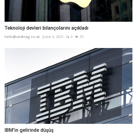
Teknoloji devleri bilançolarını açıkladı
hello@uk4mag.co.uk
Şubat 6, 2023
0
55
IBM'in gelirinde düşüş