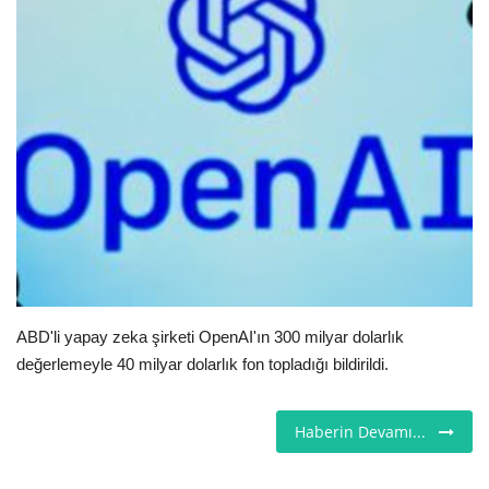
Seri İlanlar
İngiltere
Videolar
İş & Ekonomi
Firma Rehberi
Pazaryeri
ABD'li yapay zeka şirketi OpenAI'ın 300 milyar dolarlık
değerlemeyle 40 milyar dolarlık fon topladığı bildirildi.
Kültür - Sanat
Restoranlar
Haberin Devamı...
Sağlık