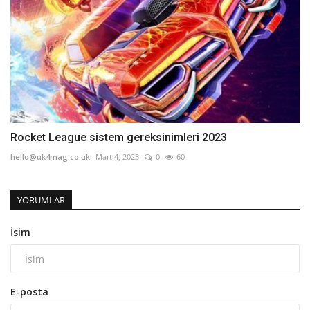
Rocket League sistem gereksinimleri 2023
hello@uk4mag.co.uk
Mart 4, 2023
0
60
YORUMLAR
İsim
E-posta