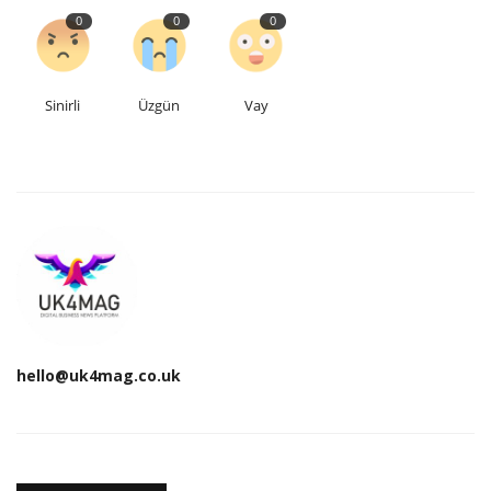
0
0
0
Sinirli
Üzgün
Vay
hello@uk4mag.co.uk