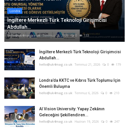
Londra
İngiltere Merkezli Türk Teknoloji Girişimcisi
Abdullah...
hello@uk4mag.co.uk
Temmuz 25, 2026
0
133
İngiltere Merkezli Türk Teknoloji Girişimcisi
Abdullah...
hello@uk4mag.co.uk
Temmuz 21, 2026
0
179
Londra’da KKTC ve Kıbrıs Türk Toplumu İçin
Önemli Buluşma
hello@uk4mag.co.uk
Temmuz 6, 2026
0
210
AI Vision University: Yapay Zekânın
Geleceğini Şekillendiren...
hello@uk4mag.co.uk
Haziran 19, 2026
0
247