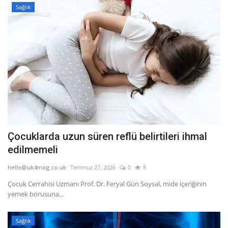
Sağlık
Çocuklarda uzun süren reflü belirtileri ihmal
edilmemeli
hello@uk4mag.co.uk
Temmuz 27, 2026
0
8
Çocuk Cerrahisi Uzmanı Prof. Dr. Feryal Gün Soysal, mide içeriğinin
yemek borusuna...
Sağlık