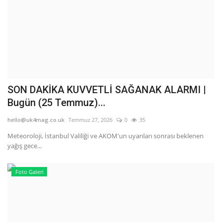
SON DAKİKA KUVVETLİ SAĞANAK ALARMI |
Bugün (25 Temmuz)...
hello@uk4mag.co.uk
Temmuz 27, 2026
0
35
Meteoroloji, İstanbul Valiliği ve AKOM'un uyarıları sonrası beklenen
yağış gece...
Foto Galeri