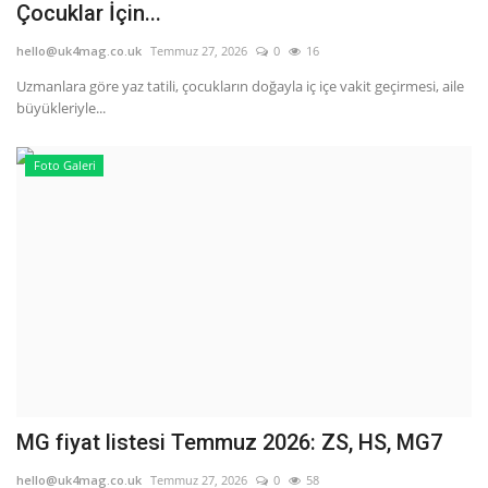
Çocuklar İçin...
hello@uk4mag.co.uk
Temmuz 27, 2026
0
16
Uzmanlara göre yaz tatili, çocukların doğayla iç içe vakit geçirmesi, aile
büyükleriyle...
Foto Galeri
MG fiyat listesi Temmuz 2026: ZS, HS, MG7
hello@uk4mag.co.uk
Temmuz 27, 2026
0
58