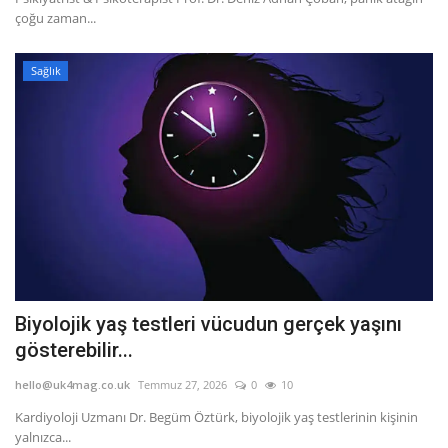
çoğu zaman...
Sağlık
Biyolojik yaş testleri vücudun gerçek yaşını
gösterebilir...
hello@uk4mag.co.uk
Temmuz 27, 2026
0
10
Kardiyoloji Uzmanı Dr. Begüm Öztürk, biyolojik yaş testlerinin kişinin
yalnızca...