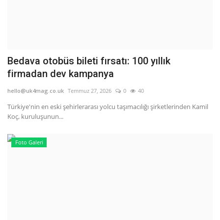
Bedava otobüs bileti fırsatı: 100 yıllık
firmadan dev kampanya
hello@uk4mag.co.uk
Temmuz 27, 2026
0
40
Türkiye'nin en eski şehirlerarası yolcu taşımacılığı şirketlerinden Kamil
Koç, kuruluşunun...
Foto Galeri