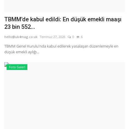
TBMM'de kabul edildi: En düşük emekli maaşı
23 bin 552...
hello@uk4mag.co.uk
Temmuz 27, 2026
0
6
TBMM Genel Kurulu'nda kabul edilerek yasalaşan düzenlemeyle en
düşük emekli aylığı...
Foto Galeri