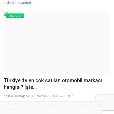
ardından İstanbul...
Foto Galeri
Türkiye'de en çok satılan otomobil markası
hangisi? İşte...
hello@uk4mag.co.uk
Temmuz 27, 2026
0
7
Türkiye'de otomobil satın almayı düşünen milyonlarca kişinin merak
ettiği tablo...