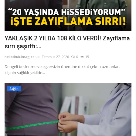
YAKLAŞIK 2 YILDA 108 KİLO VERDİ! Zayıflama
sırrı şaşırttı:...
hello@uk4mag.co.uk
Temmuz 27, 2026
0
15
Dengeli beslenme ve egzersizin önemine dikkat çeken uzmanlar,
kişinin sağlıklı şekilde...
Sağlık