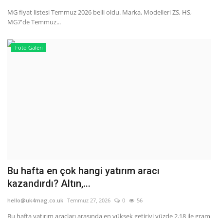
MG fiyat listesi Temmuz 2026 belli oldu. Marka, Modelleri ZS, HS,
MG7'de Temmuz...
Foto Galeri
Bu hafta en çok hangi yatırım aracı
kazandırdı? Altın,...
hello@uk4mag.co.uk
Temmuz 27, 2026
0
56
Bu hafta yatırım araçları arasında en yüksek getiriyi yüzde 2,18 ile gram