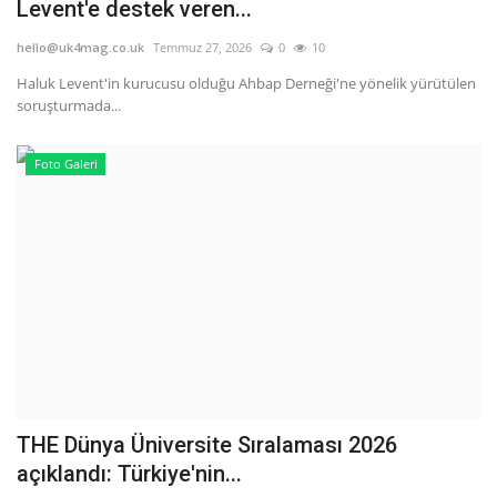
Levent'e destek veren...
hello@uk4mag.co.uk
Temmuz 27, 2026
0
10
Haluk Levent'in kurucusu olduğu Ahbap Derneği'ne yönelik yürütülen
soruşturmada...
Foto Galeri
THE Dünya Üniversite Sıralaması 2026
açıklandı: Türkiye'nin...