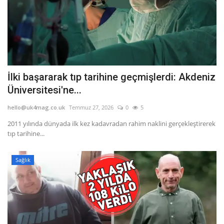
İlki başararak tıp tarihine geçmişlerdi: Akdeniz
Üniversitesi'ne...
hello@uk4mag.co.uk
Temmuz 27, 2026
0
5
2011 yılında dünyada ilk kez kadavradan rahim naklini gerçekleştirerek
tıp tarihine...
Sağlık