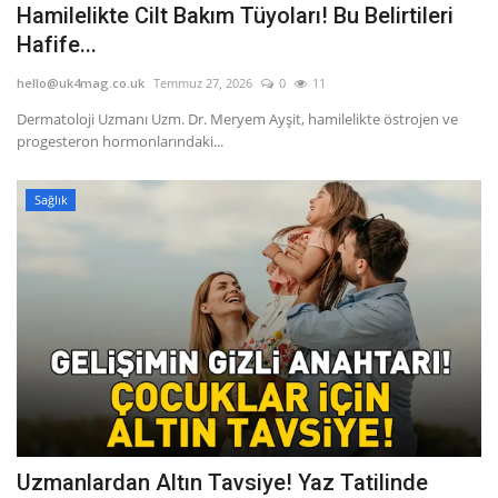
Hamilelikte Cilt Bakım Tüyoları! Bu Belirtileri
Hafife...
hello@uk4mag.co.uk
Temmuz 27, 2026
0
11
Dermatoloji Uzmanı Uzm. Dr. Meryem Ayşit, hamilelikte östrojen ve
progesteron hormonlarındaki...
Sağlık
Uzmanlardan Altın Tavsiye! Yaz Tatilinde