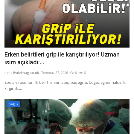
Erken belirtileri grip ile karıştırılıyor! Uzman
isim açıkladı:...
hello@uk4mag.co.uk
Temmuz 27, 2026
0
8
Ebola virüsünün ilk belirtilerinin ateş, baş ağrısı, boğaz ağrısı, halsizlik,
kırgınlık,...
Sağlık