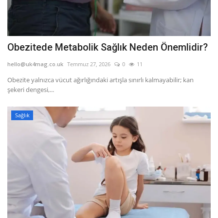
Obezitede Metabolik Sağlık Neden Önemlidir?
hello@uk4mag.co.uk
Temmuz 27, 2026
0
11
Obezite yalnızca vücut ağırlığındaki artışla sınırlı kalmayabilir; kan
şekeri dengesi,...
Sağlık