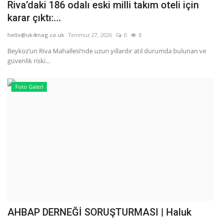
Riva’daki 186 odalı eski milli takım oteli için
karar çıktı:...
hello@uk4mag.co.uk
Temmuz 27, 2026
0
8
Beykoz’un Riva Mahallesi’nde uzun yıllardır atıl durumda bulunan ve
güvenlik riski...
Foto Galeri
AHBAP DERNEĞİ SORUŞTURMASI | Haluk