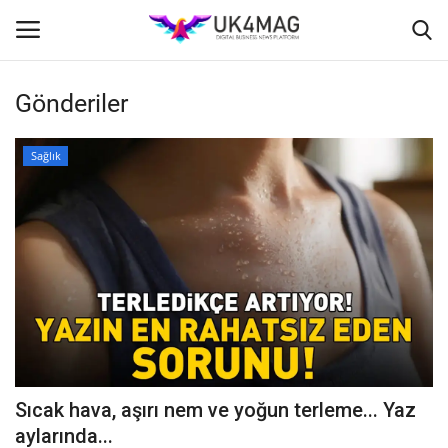
Gönderiler
Giriş yapmak
Kayıt ol
Sağlık
Ana Sayfa
İş Platformu
TVNET
TOPLUM
İş İlanları
Sıcak hava, aşırı nem ve yoğun terleme... Yaz
Seri İlanlar
aylarında...