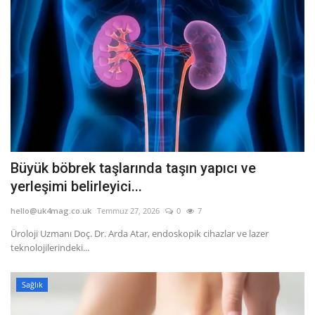
Büyük böbrek taşlarında taşın yapıcı ve
yerleşimi belirleyici...
hello@uk4mag.co.uk
Temmuz 27, 2026
0
7
Üroloji Uzmanı Doç. Dr. Arda Atar, endoskopik cihazlar ve lazer
teknolojilerindeki...
Sağlık