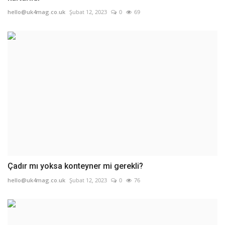
hello@uk4mag.co.uk
Şubat 12, 2023
0
69
Çadır mı yoksa konteyner mi gerekli?
hello@uk4mag.co.uk
Şubat 12, 2023
0
76