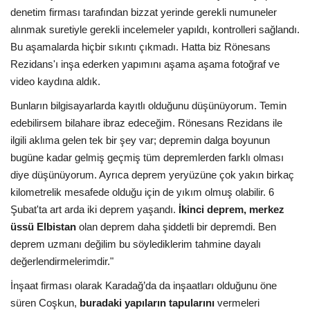
denetim firması tarafından bizzat yerinde gerekli numuneler
alınmak suretiyle gerekli incelemeler yapıldı, kontrolleri sağlandı.
Bu aşamalarda hiçbir sıkıntı çıkmadı. Hatta biz Rönesans
Rezidans'ı inşa ederken yapımını aşama aşama fotoğraf ve
video kaydına aldık.
Bunların bilgisayarlarda kayıtlı olduğunu düşünüyorum. Temin
edebilirsem bilahare ibraz edeceğim. Rönesans Rezidans ile
ilgili aklıma gelen tek bir şey var; depremin dalga boyunun
bugüne kadar gelmiş geçmiş tüm depremlerden farklı olması
diye düşünüyorum. Ayrıca deprem yeryüzüne çok yakın birkaç
kilometrelik mesafede olduğu için de yıkım olmuş olabilir. 6
Şubat'ta art arda iki deprem yaşandı.
İkinci deprem, merkez
üssü Elbistan
olan deprem daha şiddetli bir depremdi. Ben
deprem uzmanı değilim bu söylediklerim tahmine dayalı
değerlendirmelerimdir."
İnşaat firması olarak Karadağ’da da inşaatları olduğunu öne
süren Coşkun,
buradaki yapıların tapularını
vermeleri