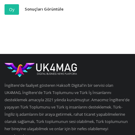
Sonuçları Görüntüle
Oy
İngiltere'de faaliyet gösteren Haksoft Digital'in bir servisi olan
UK4MAG, İngiltere'de Türk Toplumunu ve Türk İş İnsanlarını
desteklemek amacıyla 2021 yılında kurulmuştur. Amacımız İngiltere'de
yaşayan Türk Toplumunu ve Türk iş insanlarını desteklemek. Türk-
İngiliz iş adamlarını bir araya getirmek, rahat ticaret yapabilmelerine
olanak sağlamak, Türk toplumunun sesi olabilmek, Türk toplumunun
her bireyine ulaşabilmek ve onlar için bir nefes olabilemeyi