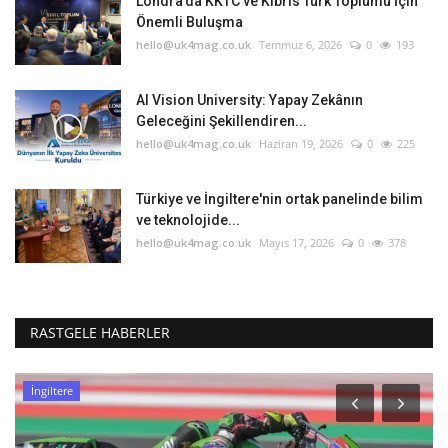
Londra’da KKTC ve Kıbrıs Türk Toplumu İçin
Önemli Buluşma
hello@uk4mag.co.uk
Temmuz 6, 2026
0
193
AI Vision University: Yapay Zekânın
Geleceğini Şekillendiren...
hello@uk4mag.co.uk
Haziran 19, 2026
0
225
Türkiye ve İngiltere'nin ortak panelinde bilim
ve teknolojide...
hello@uk4mag.co.uk
Mayıs 17, 2026
0
378
RASTGELE HABERLER
İngiltere