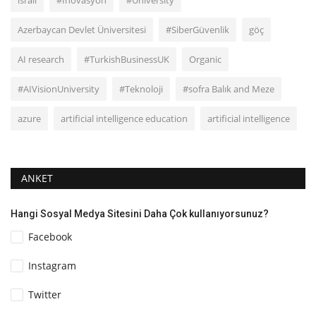
Azerbaycan Devlet Üniversitesi
#SiberGüvenlik
göç
AI research
#TurkishBusinessUK
Organic
#AIVisionUniversity
#Teknoloji
#sofra Balık and Meze
azure
artificial intelligence education
artificial intelligence
ANKET
Hangi Sosyal Medya Sitesini Daha Çok kullanıyorsunuz?
Facebook
Instagram
Twitter