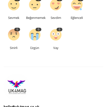
Sevmek
Beğenmemek
Sevdim
Eğlenceli
0
0
0
Sinirli
Üzgün
Vay
hello@uk4mag.co.uk