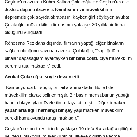
Coşkun'un avukatı Kübra Kalkan Çolakoğlu ise Coşkun'un aile
dostu olduğunu ifade etti.
Kendisinin ve müvekkilinin
depremde
çok sayıda akrabasını kaybettiğini söyleyen avukat
Çolakoğlu, müvekkilinin firmasının yaklaşık 30 yıllık bir firma
olduğunu vurguladı.
Rönesans Rezidans dışında, firmanın yaptığı diğer binaların
sağlam olduğunu savunan avukat Çolakoğlu, "Yaptığı tüm
binalar sapasağlam ayaktayken
bir bina çöktü
diye müvekkilim
sorumlu tutulmaktadır." dedi.
Avukat Çolakoğlu, şöyle devam etti:
"Kamuoyunda bir suçlu, bir fail aranmaktadır. Bu fail de
müvekkilim olarak belirlenmiştir. Bir basın mensubunun yaptığı
haber dolayısıyla müvekkilim ortaya atılmıştır. Diğe
r binaları
yapanlarla ilgili herhangi bir şey
yapılmazken müvekkilim
sürekli kamuoyunda tartışılmaktadır."
Coşkun'un son bir yıl içinde
yaklaşık 10 defa Karadağ'a
gittiğini
belirten Çolakoğlu, müvekkilinin bu ülkeye gidişinin kaçma