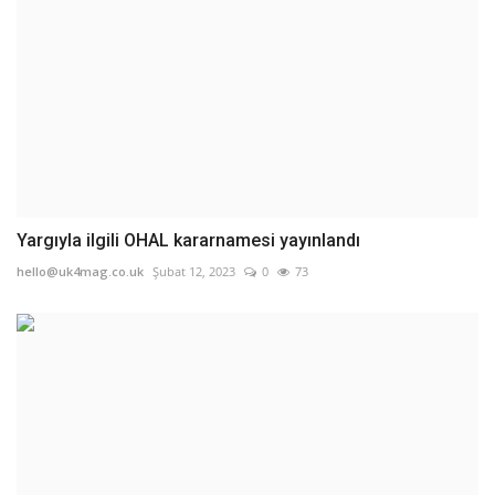
Yargıyla ilgili OHAL kararnamesi yayınlandı
hello@uk4mag.co.uk
Şubat 12, 2023
0
73