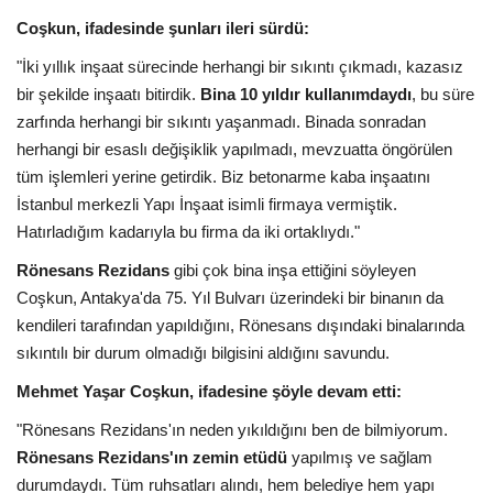
Coşkun, ifadesinde şunları ileri sürdü:
Etkinlik
"İki yıllık inşaat sürecinde herhangi bir sıkıntı çıkmadı, kazasız
bir şekilde inşaatı bitirdik.
Bina 10 yıldır kullanımdaydı
, bu süre
Teknoloji
zarfında herhangi bir sıkıntı yaşanmadı. Binada sonradan
herhangi bir esaslı değişiklik yapılmadı, mevzuatta öngörülen
Hakkımızda
tüm işlemleri yerine getirdik. Biz betonarme kaba inşaatını
İstanbul merkezli Yapı İnşaat isimli firmaya vermiştik.
Galeri
Hatırladığım kadarıyla bu firma da iki ortaklıydı."
Rönesans Rezidans
gibi çok bina inşa ettiğini söyleyen
İletişim
Coşkun, Antakya'da 75. Yıl Bulvarı üzerindeki bir binanın da
kendileri tarafından yapıldığını, Rönesans dışındaki binalarında
Dilim
sıkıntılı bir durum olmadığı bilgisini aldığını savundu.
English
Turkish
Mehmet Yaşar Coşkun, ifadesine şöyle devam etti:
"Rönesans Rezidans'ın neden yıkıldığını ben de bilmiyorum.
Rönesans Rezidans'ın zemin etüdü
yapılmış ve sağlam
durumdaydı. Tüm ruhsatları alındı, hem belediye hem yapı