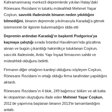
Kahramanmaraş merkezli depremlerde yıkılan Hatay'daki
Rönesans Rezidans'ın tutuklu müteahhidi Mehmet Yaşar
Londra
Coşkun,
savcılık ifadesinde binanın neden yıkıldığını
bilmediğini
, binanın depremde yıkılmasıyla Karadağ'a gitmek
İngiltere
istemesinin bir ilgisinin bulunmadığını iddia etti
İş & Ekonomi
Depremin ardından Karadağ'ın başkenti Podgorica'ya
kaçmaya çalıştığı
sırada İstanbul Havalimanı’nda gözaltına
Videolar
alınan ve bugün çıkarıldığı hakimlikçe tutuklanan Coşkun,
savcılık ifadesinde, Antis Yapı İnşaat firmasının sahibi ve
Pazaryeri
müteahhidi olduğunu belirtti.
Firmanın diğer ortağının kardeşi olduğunu söyleyen Coşkun,
Kültür - Sanat
Rönesans Rezidans'ın ortağı olduğu firma tarafından yapıldığını
aktardı.
Firma Rehberi
Rönesans Rezidans'ın 4 blok, 249 bağımsız bölüm ve alt katta
iki otoparktan oluştuğunu ifade eden
Mehmet Yaşar Coşkun
,
Restoranlar
2011'de yapımına başlanan binanın 2013’te tamamlandığını
anlattı.
Sağlık