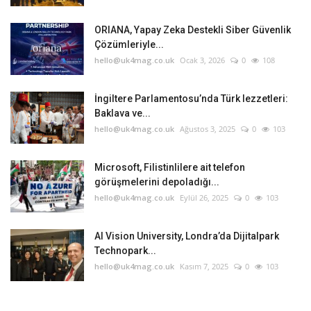
ORIANA, Yapay Zeka Destekli Siber Güvenlik
Çözümleriyle...
hello@uk4mag.co.uk
Ocak 3, 2026
0
108
İngiltere Parlamentosu’nda Türk lezzetleri:
Baklava ve...
hello@uk4mag.co.uk
Ağustos 3, 2025
0
103
Microsoft, Filistinlilere ait telefon
görüşmelerini depoladığı...
hello@uk4mag.co.uk
Eylül 26, 2025
0
103
AI Vision University, Londra’da Dijitalpark
Technopark...
hello@uk4mag.co.uk
Kasım 7, 2025
0
103