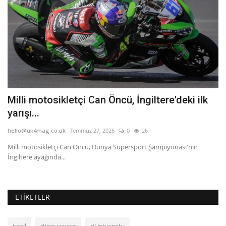
Milli motosikletçi Can Öncü, İngiltere'deki ilk
T
yarışı...
İ
hello@uk4mag.co.uk
Temmuz 27, 2026
0
26
he
Milli motosikletçi Can Öncü, Dünya Supersport Şampiyonası'nın
İngiltere ayağında...
ETIKETLER
israil
#Inovasyon
#University