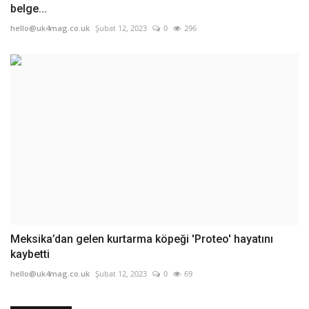
belge...
hello@uk4mag.co.uk
Şubat 12, 2023
0
296
Meksika’dan gelen kurtarma köpeği 'Proteo' hayatını
kaybetti
hello@uk4mag.co.uk
Şubat 12, 2023
0
69