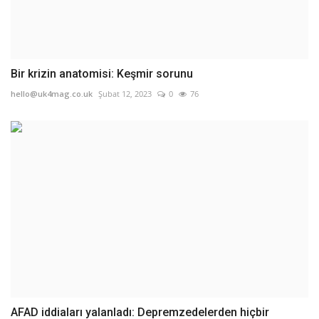
Bir krizin anatomisi: Keşmir sorunu
hello@uk4mag.co.uk
Şubat 12, 2023
0
76
AFAD iddiaları yalanladı: Depremzedelerden hiçbir