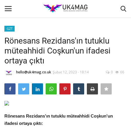
GZT
Giriş yapmak
Kayıt ol
Rönesans Rezidans'ın tutuklu
müteahhidi Coşkun'un ifadesi
Ana Sayfa
ortaya çıktı
TOPLUM
hello@uk4mag.co.uk
Şubat 12, 2023 - 18:14
0
66
İş Platformu
TVNET
İş İlanları
Rönesans Rezidans'ın tutuklu müteahhidi Coşkun'un
ifadesi ortaya çıktı:
Seri İlanlar