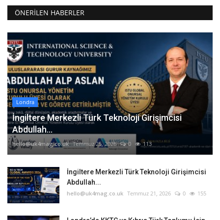
ÖNERILEN HABERLER
Londra
İngiltere Merkezli Türk Teknoloji Girişimcisi
Abdullah...
hello@uk4mag.co.uk
Temmuz 25, 2026
0
113
İngiltere Merkezli Türk Teknoloji Girişimcisi
Abdullah...
hello@uk4mag.co.uk
Temmuz 21, 2026
0
155