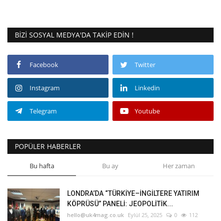
BIZI SOSYAL MEDYA'DA TAKIP EDIN !
Facebook
Twitter
Instagram
Linkedin
Telegram
Youtube
POPÜLER HABERLER
Bu hafta
Bu ay
Her zaman
LONDRA’DA “TÜRKİYE–İNGİLTERE YATIRIM
KÖPRÜSÜ” PANELİ: JEOPOLİTİK...
hello@uk4mag.co.uk
Eylül 25, 2025
0
112