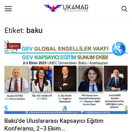
Etiket:
baku
Giriş yapmak
Kayıt ol
Eğitim
Ana Sayfa
TVNET
TOPLUM
İş Platformu
İş İlanları
Bakü’de Uluslararası Kapsayıcı Eğitim
Seri İlanlar
Konferansı, 2–3 Ekim...