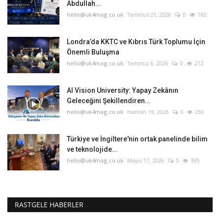
Abdullah...
hello@uk4mag.co.uk
Temmuz 21, 2026
0
182
Londra’da KKTC ve Kıbrıs Türk Toplumu İçin
Önemli Buluşma
hello@uk4mag.co.uk
Temmuz 6, 2026
0
212
AI Vision University: Yapay Zekânın
Geleceğini Şekillendiren...
hello@uk4mag.co.uk
Haziran 19, 2026
0
250
Türkiye ve İngiltere'nin ortak panelinde bilim
ve teknolojide...
hello@uk4mag.co.uk
Mayıs 17, 2026
0
395
RASTGELE HABERLER