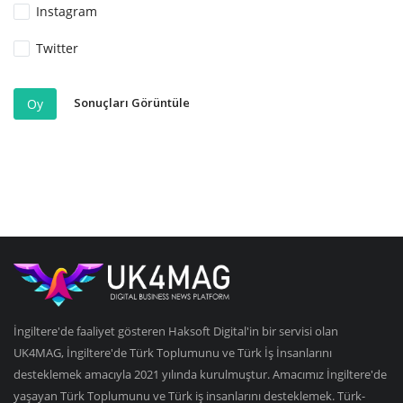
Instagram
Twitter
Sonuçları Görüntüle
Oy
İngiltere'de faaliyet gösteren Haksoft Digital'in bir servisi olan
UK4MAG, İngiltere'de Türk Toplumunu ve Türk İş İnsanlarını
desteklemek amacıyla 2021 yılında kurulmuştur. Amacımız İngiltere'de
yaşayan Türk Toplumunu ve Türk iş insanlarını desteklemek. Türk-