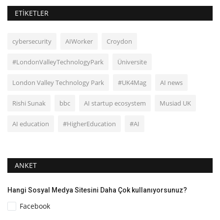
ETIKETLER
cybersecurity
AIWorker
Croydon
#LondonValleyTechnologyPark
Üniversite
London Valley Technology Park
#UK4Mag
AI news
Rishi Sunak
bbc
AI startup ecosystem
Musiad UK
AI education
#HigherEducation
#AI
ANKET
Hangi Sosyal Medya Sitesini Daha Çok kullanıyorsunuz?
Facebook