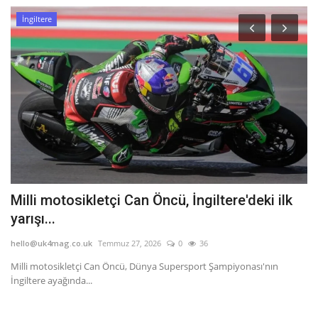
İngiltere
am
Milli motosikletçi Can Öncü, İngiltere'deki ilk
C
yarışı...
t
hello@uk4mag.co.uk
Temmuz 27, 2026
0
36
he
Milli motosikletçi Can Öncü, Dünya Supersport Şampiyonası'nın
İn
İngiltere ayağında...
Ca