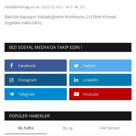
hello@uk4mag.co.uk
Eylül 25, 2025
0
372
Londra
Bakü’de Kapsayıcı Yükseköğretim Konferansı, 2-3 Ekim Küresel
Engelliler Vakfı (GEV)...
İngiltere
Videolar
BIZI SOSYAL MEDYA'DA TAKIP EDIN !
İş & Ekonomi
Facebook
Twitter
Firma Rehberi
Instagram
Linkedin
Pazaryeri
Telegram
Youtube
Kültür - Sanat
POPÜLER HABERLER
Restoranlar
Bu hafta
Bu ay
Her zaman
Sağlık