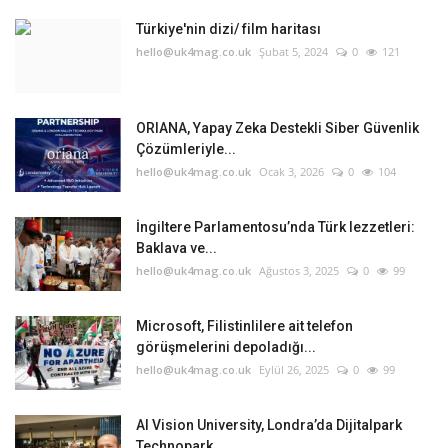
Türkiye'nin dizi/ film haritası
Teknoloji
hello@uk4mag.co.uk
Şubat 5, 2024
0
121
Etkinlik
ORIANA, Yapay Zeka Destekli Siber Güvenlik
Hakkımızda
Çözümleriyle...
hello@uk4mag.co.uk
Ocak 3, 2026
0
104
Galeri
İngiltere Parlamentosu’nda Türk lezzetleri:
Baklava ve...
İletişim
hello@uk4mag.co.uk
Ağustos 3, 2025
0
99
Dilim
Microsoft, Filistinlilere ait telefon
English
Turkish
görüşmelerini depoladığı...
hello@uk4mag.co.uk
Eylül 26, 2025
0
99
AI Vision University, Londra’da Dijitalpark
Technopark...