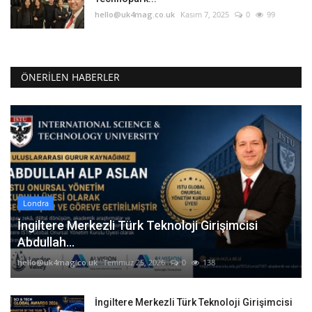
hello@uk4mag.co.uk
Kasım 7, 2025
0
99
ÖNERILEN HABERLER
Londra
İngiltere Merkezli Türk Teknoloji Girişimcisi
Abdullah...
hello@uk4mag.co.uk
Temmuz 25, 2026
0
138
İngiltere Merkezli Türk Teknoloji Girişimcisi