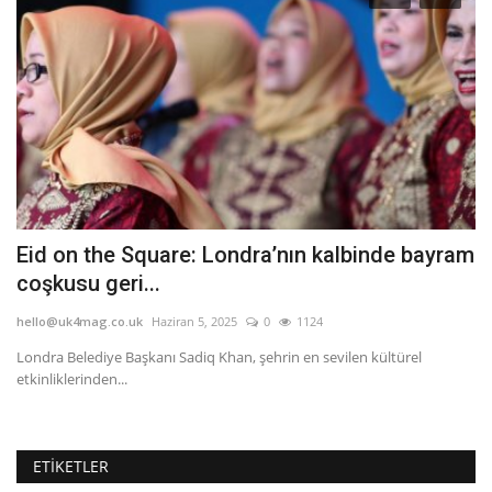
Eid on the Square: Londra’nın kalbinde bayram
K
coşkusu geri...
L
hello@uk4mag.co.uk
Haziran 5, 2025
0
1124
he
Londra Belediye Başkanı Sadiq Khan, şehrin en sevilen kültürel
Kı
etkinliklerinden...
dü
ETIKETLER