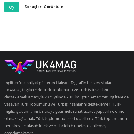
Sonuçları Görüntüle
Oy
İngiltere'de faaliyet gösteren Haksoft Digital'in bir servisi olan
UK4MAG, İngiltere'de Türk Toplumunu ve Türk İş İnsanlarını
desteklemek amacıyla 2021 yılında kurulmuştur. Amacımız İngiltere'de
yaşayan Türk Toplumunu ve Türk iş insanlarını desteklemek. Türk-
İngiliz iş adamlarını bir araya getirmek, rahat ticaret yapabilmelerine
olanak sağlamak, Türk toplumunun sesi olabilmek, Türk toplumunun
her bireyine ulaşabilmek ve onlar için bir nefes olabilemeyi
amaçlamaktayız.