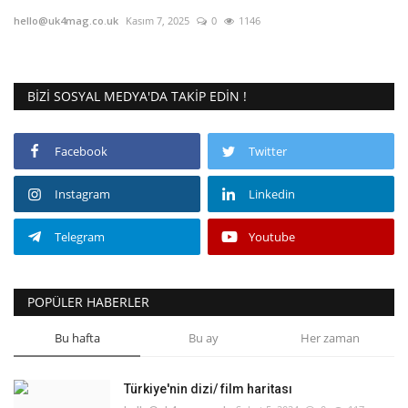
hello@uk4mag.co.uk
Kasım 7, 2025
0
1146
Seri İlanlar
İngiltere
BIZI SOSYAL MEDYA'DA TAKIP EDIN !
Videolar
Facebook
Twitter
İş & Ekonomi
Instagram
Linkedin
Pazaryeri
Telegram
Youtube
Kültür - Sanat
POPÜLER HABERLER
Firma Rehberi
Bu hafta
Bu ay
Her zaman
Restoranlar
Türkiye'nin dizi/ film haritası
Sağlık