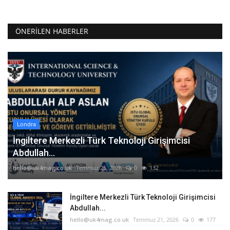
ÖNERILEN HABERLER
Londra
İngiltere Merkezli Türk Teknoloji Girişimcisi
Abdullah...
hello@uk4mag.co.uk
Temmuz 25, 2026
0
132
İngiltere Merkezli Türk Teknoloji Girişimcisi
Abdullah...
hello@uk4mag.co.uk
Temmuz 21, 2026
0
177