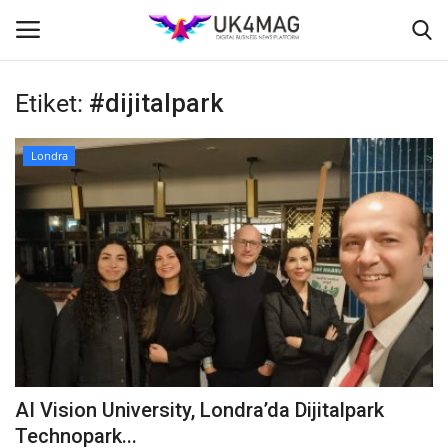
Etiket:
#dijitalpark
Giriş yapmak
Kayıt ol
Londra
Ana Sayfa
İş Platformu
TVNET
TOPLUM
Londra
AI Vision University, Londra’da Dijitalpark
İş İlanları
Technopark...