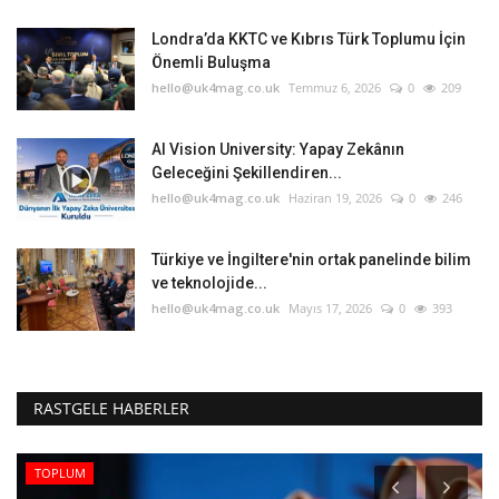
Londra’da KKTC ve Kıbrıs Türk Toplumu İçin
Önemli Buluşma
hello@uk4mag.co.uk
Temmuz 6, 2026
0
209
AI Vision University: Yapay Zekânın
Geleceğini Şekillendiren...
hello@uk4mag.co.uk
Haziran 19, 2026
0
246
Türkiye ve İngiltere'nin ortak panelinde bilim
ve teknolojide...
hello@uk4mag.co.uk
Mayıs 17, 2026
0
393
RASTGELE HABERLER
TOPLUM