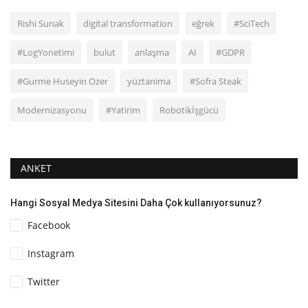
Rishi Sunak
digital transformation
eğrek
#SciTech
#LogYonetimi
bulut
anlaşma
AI
#GDPR
#Gurme Huseyin Ozer
yüztanima
#Sofra Steak
Modernizasyonu
#Yatirim
Robotikİşgücü
ANKET
Hangi Sosyal Medya Sitesini Daha Çok kullanıyorsunuz?
Facebook
Instagram
Twitter