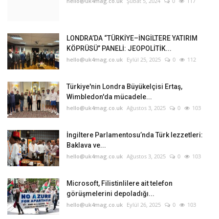
hello@uk4mag.co.uk
Şubat 5, 2024
0
117
Etkinlik
LONDRA’DA “TÜRKİYE–İNGİLTERE YATIRIM
Teknoloji
KÖPRÜSÜ” PANELİ: JEOPOLİTİK...
hello@uk4mag.co.uk
Eylül 25, 2025
0
112
Hakkımızda
Türkiye'nin Londra Büyükelçisi Ertaş,
Galeri
Wimbledon'da mücadele...
hello@uk4mag.co.uk
Ağustos 3, 2025
0
103
İletişim
İngiltere Parlamentosu’nda Türk lezzetleri:
Baklava ve...
Dilim
hello@uk4mag.co.uk
Ağustos 3, 2025
0
103
English
Turkish
Microsoft, Filistinlilere ait telefon
görüşmelerini depoladığı...
hello@uk4mag.co.uk
Eylül 26, 2025
0
103