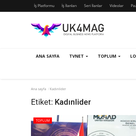
İş Platformu
İş İlanları
Seri İlanlar
Videolar
Pa
ANA SAYFA
TVNET
TOPLUM
L
Ana sayfa
Kadınlider
Etiket:
Kadınlider
TOPLUM