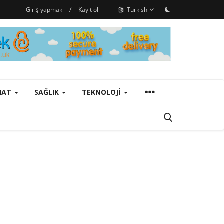
Giriş yapmak
/
Kayıt ol
Turkish
ANAT
SAĞLIK
TEKNOLOJI