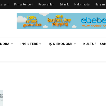
zaryeri
Firma Rehberi
Restoranlar
Etkinlik
Hakkımızda
İletişim
ONDRA
İNGILTERE
İŞ & EKONOMI
KÜLTÜR - S