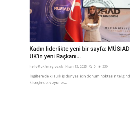
Kadın liderlikte yeni bir sayfa: MÜSİAD
UK’in yeni Başkanı...
hello@uk4mag.co.uk
Nisan 13, 2025
0
330
İngiltere’de ki Türk iş dünyası için dönüm noktası niteliğin
ki seçimde, vizyoner...