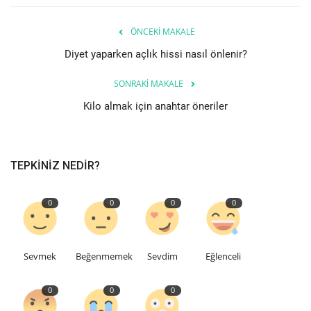
Etkinlik
ÖNCEKI MAKALE
Diyet yaparken açlık hissi nasıl önlenir?
Teknoloji
SONRAKI MAKALE
Hakkımızda
Kilo almak için anahtar öneriler
Galeri
TEPKINIZ NEDIR?
İletişim
0
0
0
0
Dilim
English
Turkish
Sevmek
Beğenmemek
Sevdim
Eğlenceli
0
0
0