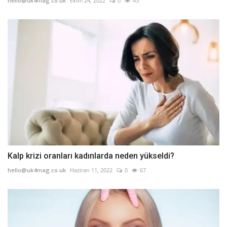
hello@uk4mag.co.uk
Ekim 24, 2022
0
43
Kalp krizi oranları kadınlarda neden yükseldi?
hello@uk4mag.co.uk
Haziran 11, 2022
0
67