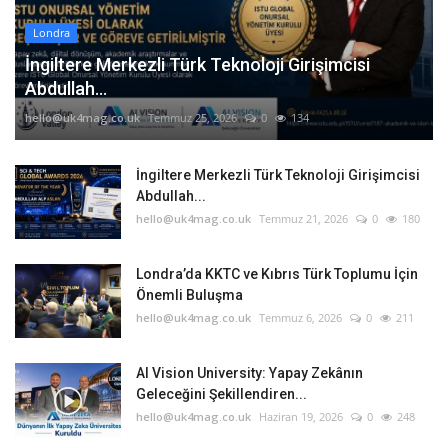
Londra
İngiltere Merkezli Türk Teknoloji Girişimcisi
Abdullah...
hello@uk4mag.co.uk
Temmuz 25, 2026
0
134
İngiltere Merkezli Türk Teknoloji Girişimcisi
Abdullah...
hello@uk4mag.co.uk
Temmuz 21, 2026
0
180
Londra’da KKTC ve Kıbrıs Türk Toplumu İçin
Önemli Buluşma
hello@uk4mag.co.uk
Temmuz 6, 2026
0
211
AI Vision University: Yapay Zekânın
Geleceğini Şekillendiren...
hello@uk4mag.co.uk
Haziran 19, 2026
0
248