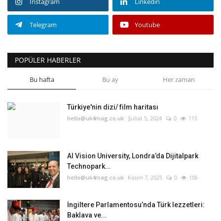
Instagram
Linkedin
Telegram
Youtube
POPÜLER HABERLER
Bu hafta
Bu ay
Her zaman
Türkiye'nin dizi/ film haritası
hello@uk4mag.co.uk
Şubat 5, 2024
0
115
AI Vision University, Londra’da Dijitalpark
Technopark...
hello@uk4mag.co.uk
Kasım 7, 2025
0
106
İngiltere Parlamentosu’nda Türk lezzetleri:
Baklava ve...