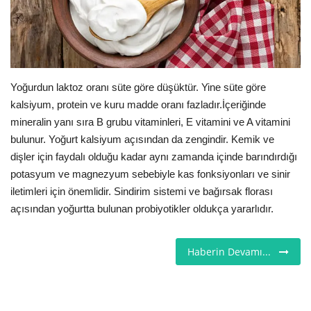
Londra
İngiltere
Yoğurdun laktoz oranı süte göre düşüktür. Yine süte göre
Videolar
kalsiyum, protein ve kuru madde oranı fazladır.İçeriğinde
mineralin yanı sıra B grubu vitaminleri, E vitamini ve A vitamini
İş & Ekonomi
bulunur. Yoğurt kalsiyum açısından da zengindir. Kemik ve
dişler için faydalı olduğu kadar aynı zamanda içinde barındırdığı
Pazaryeri
potasyum ve magnezyum sebebiyle kas fonksiyonları ve sinir
iletimleri için önemlidir. Sindirim sistemi ve bağırsak florası
Kültür - Sanat
açısından yoğurtta bulunan probiyotikler oldukça yararlıdır.
Firma Rehberi
Haberin Devamı...
Restoranlar
Sağlık