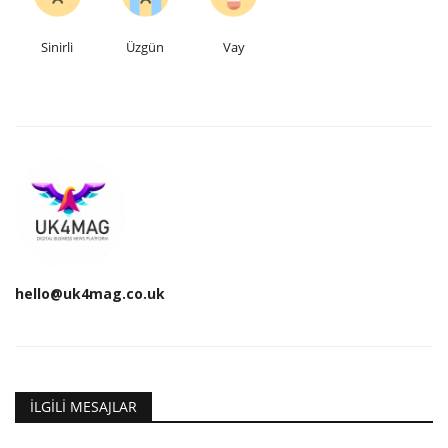
Sinirli
Üzgün
Vay
hello@uk4mag.co.uk
İLGILI MESAJLAR