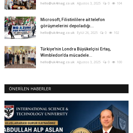
hello@uk4mag.co.uk
Ağustos 3, 2025
0
104
Microsoft, Filistinlilere ait telefon
görüşmelerini depoladığı...
hello@uk4mag.co.uk
Eylül 26, 2025
0
102
Türkiye'nin Londra Büyükelçisi Ertaş,
Wimbledon'da mücadele...
hello@uk4mag.co.uk
Ağustos 3, 2025
0
100
ÖNERILEN HABERLER