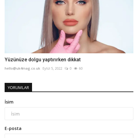
Yüzünüze dolgu yaptırırken dikkat
hello@uk4mag.co.uk
Eylül 5, 2022
0
60
YORUMLAR
İsim
E-posta