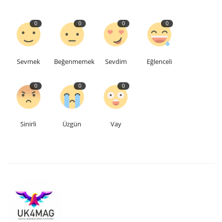
Teknoloji
0
0
0
0
Etkinlik
Sevmek
Beğenmemek
Sevdim
Eğlenceli
Hakkımızda
0
0
0
Galeri
İletişim
Sinirli
Üzgün
Vay
Dilim
English
Turkish