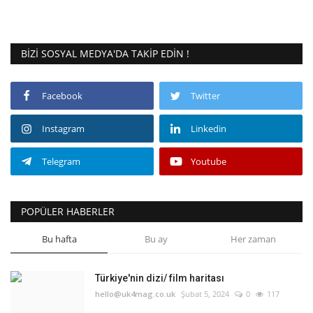
BIZI SOSYAL MEDYA'DA TAKIP EDIN !
Facebook
Twitter
Instagram
Linkedin
Telegram
Youtube
POPÜLER HABERLER
Bu hafta
Bu ay
Her zaman
Türkiye'nin dizi/ film haritası
hello@uk4mag.co.uk
Şubat 5, 2024
0
117