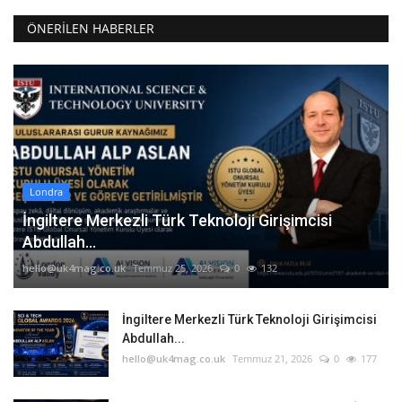
ÖNERILEN HABERLER
Londra
İngiltere Merkezli Türk Teknoloji Girişimcisi
Abdullah...
hello@uk4mag.co.uk
Temmuz 25, 2026
0
132
İngiltere Merkezli Türk Teknoloji Girişimcisi
Abdullah...
hello@uk4mag.co.uk
Temmuz 21, 2026
0
177