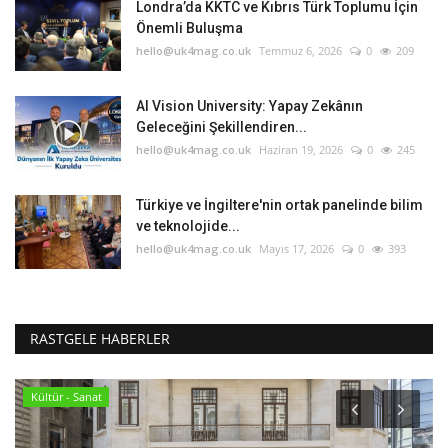
Londra’da KKTC ve Kıbrıs Türk Toplumu İçin
Önemli Buluşma
hello@uk4mag.co.uk
Temmuz 6, 2026
0
209
AI Vision University: Yapay Zekânın
Geleceğini Şekillendiren...
hello@uk4mag.co.uk
Haziran 19, 2026
0
245
Türkiye ve İngiltere'nin ortak panelinde bilim
ve teknolojide...
hello@uk4mag.co.uk
Mayıs 17, 2026
0
393
RASTGELE HABERLER
Kültür - Sanat