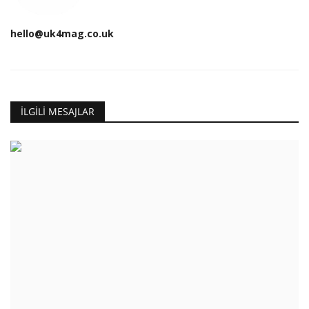
hello@uk4mag.co.uk
İLGILI MESAJLAR