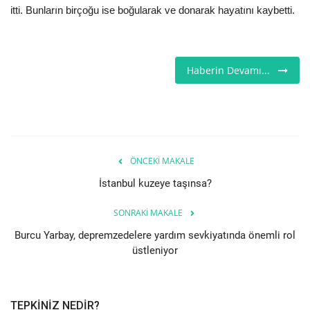
itti. Bunların birçoğu ise boğularak ve donarak hayatını kaybetti.
Seri İlanlar
İngiltere
Haberin Devamı...
Videolar
İş & Ekonomi
ÖNCEKI MAKALE
Kültür - Sanat
İstanbul kuzeye taşınsa?
Firma Rehberi
SONRAKI MAKALE
Burcu Yarbay, depremzedelere yardım sevkiyatında önemli rol
Pazaryeri
üstleniyor
Restoranlar
TEPKINIZ NEDIR?
Sağlık