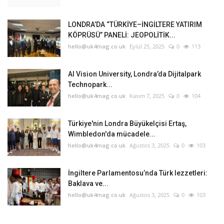
LONDRA’DA “TÜRKİYE–İNGİLTERE YATIRIM
KÖPRÜSÜ” PANELİ: JEOPOLİTİK...
hello@uk4mag.co.uk
Eylül 25, 2025
0
113
AI Vision University, Londra’da Dijitalpark
Technopark...
hello@uk4mag.co.uk
Kasım 7, 2025
0
104
Türkiye'nin Londra Büyükelçisi Ertaş,
Wimbledon'da mücadele...
hello@uk4mag.co.uk
Ağustos 3, 2025
0
103
İngiltere Parlamentosu’nda Türk lezzetleri:
Baklava ve...
hello@uk4mag.co.uk
Ağustos 3, 2025
0
103