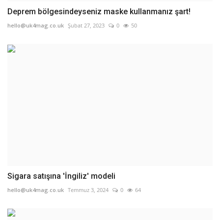
Deprem bölgesindeyseniz maske kullanmanız şart!
hello@uk4mag.co.uk
Şubat 27, 2023
0
50
Sigara satışına 'İngiliz' modeli
hello@uk4mag.co.uk
Temmuz 3, 2024
0
64