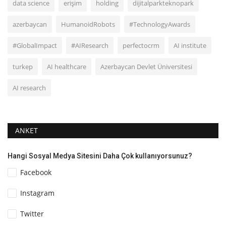
data science
erişim
holding
dijitalparkteknopark
azerbaycan
HumanoidRobots
#TechnologyAwards
#GlobalImpact
#AIResearch
perfectocrm
AI institute
turkep
AI healthcare
Azerbaycan Devlet Üniversitesi
AI research
ANKET
Hangi Sosyal Medya Sitesini Daha Çok kullanıyorsunuz?
Facebook
Instagram
Twitter