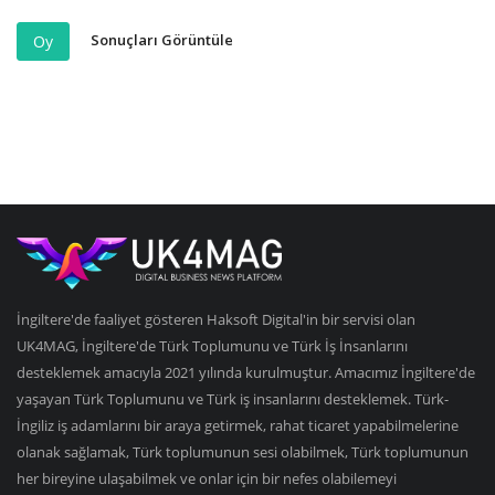
Sonuçları Görüntüle
Oy
İngiltere'de faaliyet gösteren Haksoft Digital'in bir servisi olan
UK4MAG, İngiltere'de Türk Toplumunu ve Türk İş İnsanlarını
desteklemek amacıyla 2021 yılında kurulmuştur. Amacımız İngiltere'de
yaşayan Türk Toplumunu ve Türk iş insanlarını desteklemek. Türk-
İngiliz iş adamlarını bir araya getirmek, rahat ticaret yapabilmelerine
olanak sağlamak, Türk toplumunun sesi olabilmek, Türk toplumunun
her bireyine ulaşabilmek ve onlar için bir nefes olabilemeyi