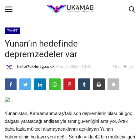
TVNET
Giriş yapmak
Kayıt ol
Yunan’ın hedefinde
depremzedeler var
Ana Sayfa
hello@uk4mag.co.uk
Mart 4, 2023 - 10:45
0
56
TVNET
TOPLUM
İş Platformu
Yunanistan, Kahramanmaraş'taki son depremlerin olası bir göç
Londra
dalgası yaratacağı endişesiyle sınır güvenliğini artırıyor. Artık
daha fazla mülteci alamayacaklarını açıklayan Yunan
İş İlanları
hükümetinin bu tavrı yeni değil. Son iki yılda 42 bin mülteciyi geri