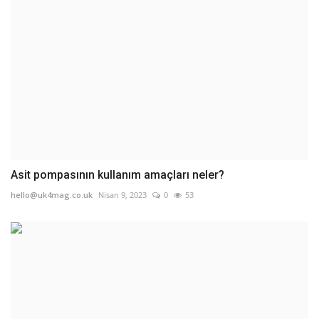
Asit pompasının kullanım amaçları neler?
hello@uk4mag.co.uk
Nisan 9, 2023
0
53