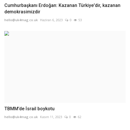
Cumhurbaşkanı Erdoğan: Kazanan Türkiye'dir, kazanan
demokrasimizdir
hello@uk4mag.co.uk
Haziran 6, 2023
0
53
TBMM’de İsrail boykotu
hello@uk4mag.co.uk
Kasım 11, 2023
0
62