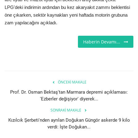
LPG'deki indirimin ardından bu kez akaryakıt zammı beklentisi
Seri İlanlar
öne çıkarken, sektör kaynakları yeni haftada motorin grubuna
zam yapılacağını açıkladı.
İngiltere
Haberin Devamı...
Videolar
İş & Ekonomi
Pazaryeri
ÖNCEKI MAKALE
Kültür - Sanat
Prof. Dr. Osman Bektaş'tan Marmara depremi açıklaması:
'Ezberler değişiyor' diyerek...
Firma Rehberi
SONRAKI MAKALE
Kızılcık Şerbeti'nden ayrılan Doğukan Güngör askerde 9 kilo
Sağlık
verdi: İşte Doğukan...
Restoranlar