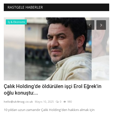
RASTGELE HABERLER
İş & Ekonomi
Çalık Holding'de öldürülen işçi Erol Eğrek'in
L
oğlu konuştu:...
y
hello@uk4mag.co.uk
Mayıs 10, 2025
0
980
he
10 yıldan uzun zamandır Çalık Holding'den hakkını almak için
İn