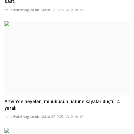
saat...
hello@uk4mag.co.uk
Şubat 12, 2023
0
48
Artvin'de heyelan, minübüsün üstüne kayalar düştü: 4
yaralı
hello@uk4mag.co.uk
Şubat 27, 2023
0
60