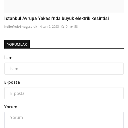
İstanbul Avrupa Yakası'nda büyük elektrik kesintisi
hello@uk4mag.co.uk
Nisan 9, 2023
0
58
YORUMLAR
İsim
E-posta
Yorum