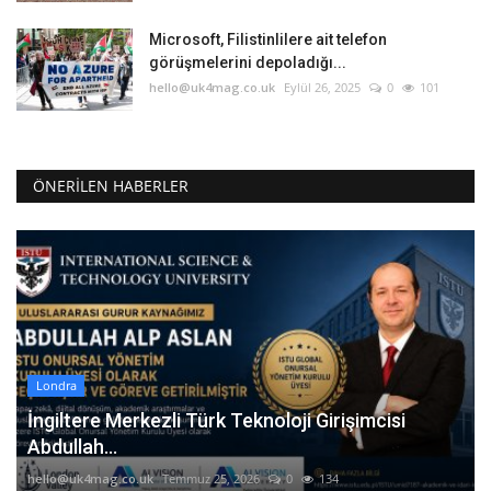
Microsoft, Filistinlilere ait telefon
görüşmelerini depoladığı...
hello@uk4mag.co.uk
Eylül 26, 2025
0
101
ÖNERILEN HABERLER
Londra
İngiltere Merkezli Türk Teknoloji Girişimcisi
Abdullah...
hello@uk4mag.co.uk
Temmuz 25, 2026
0
134