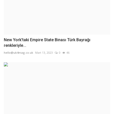
New York'taki Empire State Binası Türk Bayrağı
renkleriyle...
hello@uk4mag.co.uk
Mart 13, 2023
0
46