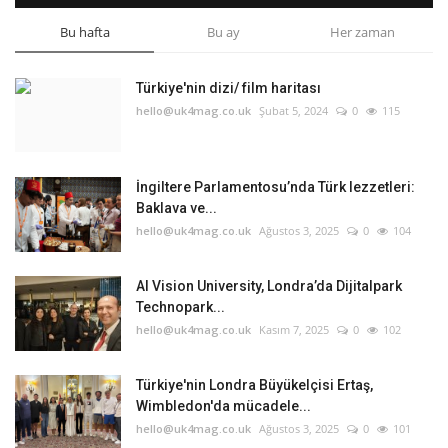
Bu hafta
Bu ay
Her zaman
Türkiye'nin dizi/ film haritası
hello@uk4mag.co.uk
Şubat 5, 2024
0
115
İngiltere Parlamentosu’nda Türk lezzetleri:
Baklava ve...
hello@uk4mag.co.uk
Ağustos 3, 2025
0
104
AI Vision University, Londra’da Dijitalpark
Technopark...
hello@uk4mag.co.uk
Kasım 7, 2025
0
102
Türkiye'nin Londra Büyükelçisi Ertaş,
Wimbledon'da mücadele...
hello@uk4mag.co.uk
Ağustos 3, 2025
0
101