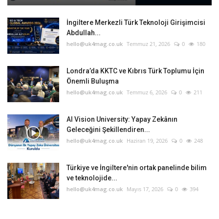
İngiltere Merkezli Türk Teknoloji Girişimcisi
Abdullah...
hello@uk4mag.co.uk
Temmuz 21, 2026
0
180
Londra’da KKTC ve Kıbrıs Türk Toplumu İçin
Önemli Buluşma
hello@uk4mag.co.uk
Temmuz 6, 2026
0
211
AI Vision University: Yapay Zekânın
Geleceğini Şekillendiren...
hello@uk4mag.co.uk
Haziran 19, 2026
0
248
Türkiye ve İngiltere'nin ortak panelinde bilim
ve teknolojide...
hello@uk4mag.co.uk
Mayıs 17, 2026
0
394