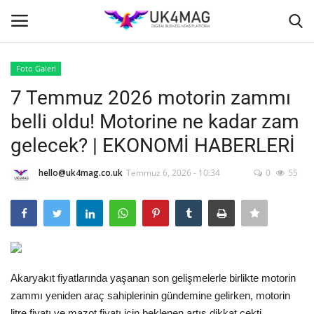
Foto Galeri
Giriş yapmak
Kayıt ol
7 Temmuz 2026 motorin zammı
belli oldu! Motorine ne kadar zam
Ana Sayfa
gelecek? | EKONOMİ HABERLERİ
İş Platformu
hello@uk4mag.co.uk
Temmuz 6, 2026 - 10:34
0
55
TVNET
TOPLUM
Londra
Akaryakıt fiyatlarında yaşanan son gelişmelerle birlikte motorin
zammı yeniden araç sahiplerinin gündemine gelirken, motorin
İş İlanları
litre fiyatı ve mazot fiyatı için beklenen artış dikkat çekti.