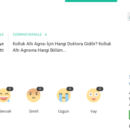
LE
SONRAKI MAKALE
ye
Koltuk Altı Agrısı İçin Hangi Doktora Gidilir? Koltuk
ti
Altı Agrısına Hangi Bölüm...
0
0
0
0
lenceli
Sinirli
Üzgün
Vay