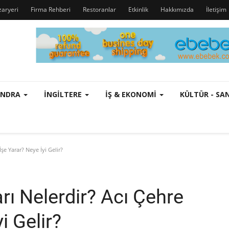
zaryeri
Firma Rehberi
Restoranlar
Etkinlik
Hakkımızda
İletişim
ONDRA
İNGILTERE
İŞ & EKONOMI
KÜLTÜR - S
şe Yarar? Neye İyi Gelir?
rı Nelerdir? Acı Çehre
i Gelir?