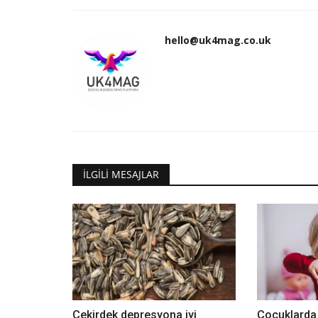
hello@uk4mag.co.uk
İLGILI MESAJLAR
Çekirdek depresyona iyi
Çocuklarda