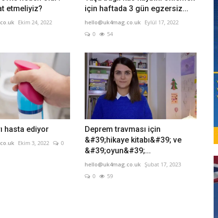
at etmeliyiz?
için haftada 3 gün egzersiz...
co.uk
Ekim 24, 2022
hello@uk4mag.co.uk
Eylül 17, 2022
0
54
ı hasta ediyor
Deprem travması için
&#39;hikaye kitabı&#39; ve
co.uk
Ekim 3, 2022
0
&#39;oyun&#39;...
hello@uk4mag.co.uk
Şubat 17, 2023
0
59