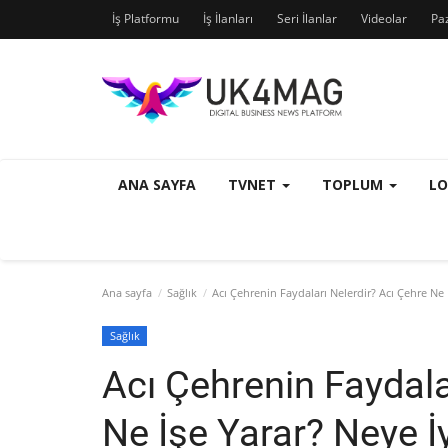
İş Platformu
İş İlanları
Seri İlanlar
Videolar
Pa
ANA SAYFA
TVNET
TOPLUM
L
Ana sayfa
Sağlık
Acı Çehrenin Faydaları Nelerdir? Acı Çehre Ne İ
Sağlık
Acı Çehrenin Faydala
Ne İşe Yarar? Neye İy