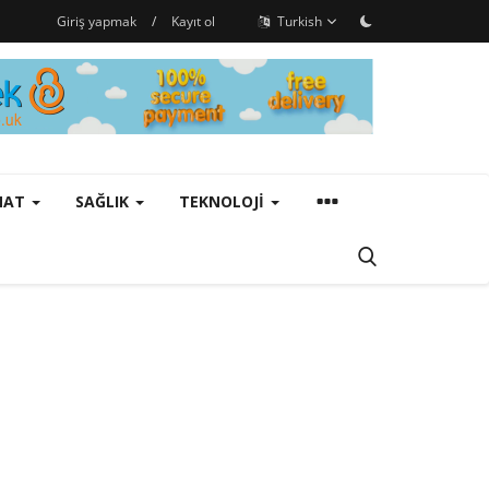
Giriş yapmak
/
Kayıt ol
Turkish
ANAT
SAĞLIK
TEKNOLOJI