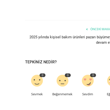
ÖNCEKI MAKA
2025 yılında kişisel bakım ürünleri pazarı büyüme
devam et
TEPKINIZ NEDIR?
0
0
0
Sevmek
Beğenmemek
Sevdim
Eğ