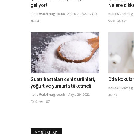
geliyor!
Nelere dikk
hello@uk4mag.co.uk
Aralık 2, 2022
0
hello@uk4mag.
64
0
62
Guatr hastaları deniz ürünleri,
Oda kokular
yoğurt ve yumurta tüketmeli
hello@uk4mag.
hello@uk4mag.co.uk
Mayıs 29, 2022
70
0
107
YORUMLAR