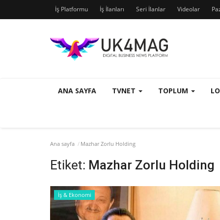
İş Platformu
İş İlanları
Seri İlanlar
Videolar
Pa
ANA SAYFA
TVNET
TOPLUM
L
Ana sayfa
Mazhar Zorlu Holding
Etiket:
Mazhar Zorlu Holding
İş & Ekonomi