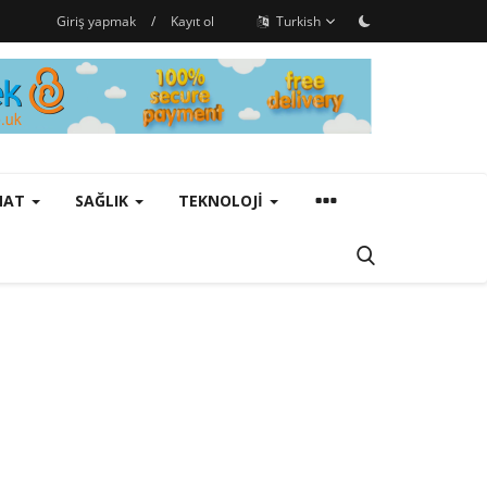
Giriş yapmak
/
Kayıt ol
Turkish
ANAT
SAĞLIK
TEKNOLOJI