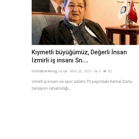
Kıymetli büyüğümüz, Değerli İnsan
İzmirli iş insanı Sn....
hello@uk4mag.co.uk
Mart 25, 2023
0
82
İzmirli iş insanı ve spor adamı 73 yaşındaki Kemal Zorlu,
tansiyon rahatsızlığı...