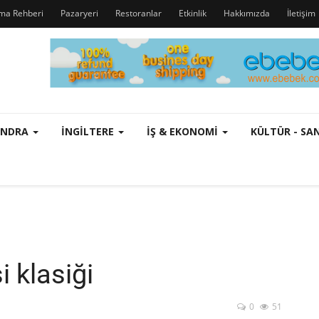
rma Rehberi
Pazaryeri
Restoranlar
Etkinlik
Hakkımızda
İletişim
ONDRA
İNGILTERE
İŞ & EKONOMI
KÜLTÜR - S
 klasiği
0
51