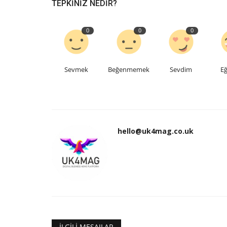
TEPKINIZ NEDIR?
0
0
0
Sevmek
Beğenmemek
Sevdim
Eğ
hello@uk4mag.co.uk
İLGILI MESAJLAR