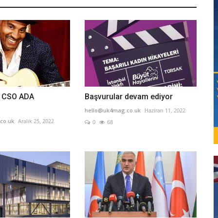
s CSO ADA
Başvurular devam ediyor
hello@uk4mag.co.uk
Haziran 11, 2022
co.uk
Aralık 25, 2022
0
68