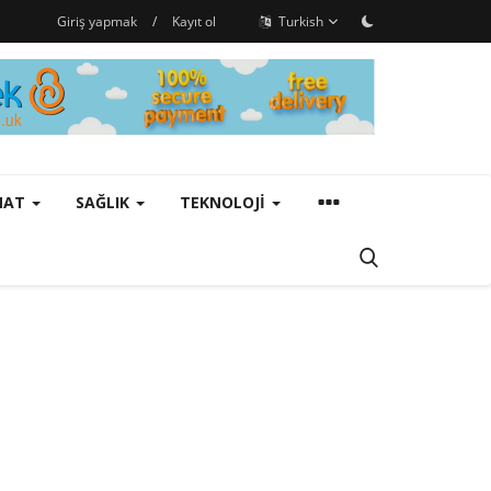
Giriş yapmak
/
Kayıt ol
Turkish
ANAT
SAĞLIK
TEKNOLOJI