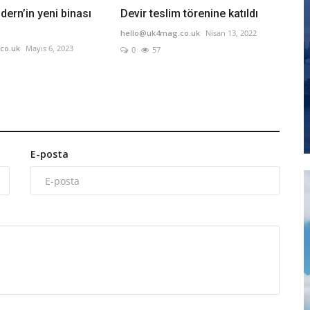
dern’in yeni binası
Devir teslim törenine katıldı
hello@uk4mag.co.uk
Nisan 13, 2022
co.uk
Mayıs 6, 2023
0
57
E-posta