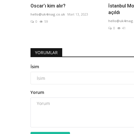
Oscar’ı kim alır?
İstanbul Mo
açıldı
hello@uk4mag.co.uk
Mart 13, 2023
hello@uk4mag.
0
59
0
41
YORUMLAR
İsim
Yorum