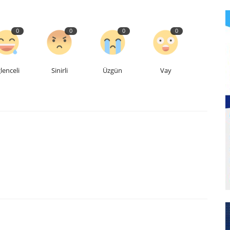
0
0
0
0
lenceli
Sinirli
Üzgün
Vay