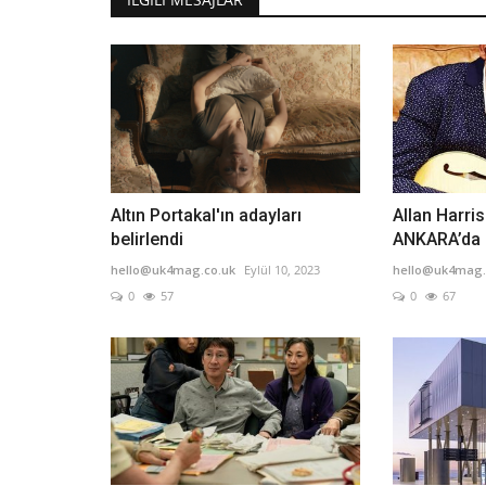
Altın Portakal'ın adayları
Allan Harri
belirlendi
ANKARA’da
hello@uk4mag.co.uk
Eylül 10, 2023
hello@uk4mag.
0
57
0
67