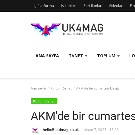
İş Platformu
İş İlanları
Seri İlanlar
Videolar
Fi
ANA SAYFA
TVNET
TOPLUM
L
Ana sayfa
Kültür - Sanat
AKM'de bir cumartesi klasiği
Kültür - Sanat
AKM'de bir cumartesi
hello@uk4mag.co.uk
Nisan 7, 2025 - 15:06