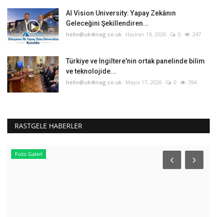
AI Vision University: Yapay Zekânın
Geleceğini Şekillendiren...
hello@uk4mag.co.uk
Haziran 19, 2026
0
247
Türkiye ve İngiltere'nin ortak panelinde bilim
ve teknolojide...
hello@uk4mag.co.uk
Mayıs 17, 2026
0
394
RASTGELE HABERLER
Foto Galeri