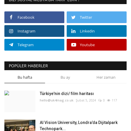
Facebook
Twitter
Instagram
Linkedin
Telegram
Youtube
POPÜLER HABERLER
Bu hafta
Bu ay
Her zaman
Türkiye'nin dizi/ film haritası
hello@uk4mag.co.uk
Şubat 5, 2024
0
117
AI Vision University, Londra’da Dijitalpark
Technopark...