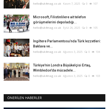
hello@uk4mag.co.uk
Kasım 7, 2025
0
107
Microsoft, Filistinlilere ait telefon
görüşmelerini depoladığı...
hello@uk4mag.co.uk
Eylül 26, 2025
0
105
İngiltere Parlamentosu’nda Türk lezzetleri:
Baklava ve...
hello@uk4mag.co.uk
Ağustos 3, 2025
0
104
Türkiye'nin Londra Büyükelçisi Ertaş,
Wimbledon'da mücadele...
hello@uk4mag.co.uk
Ağustos 3, 2025
0
103
ÖNERILEN HABERLER