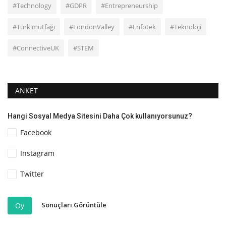
#Technology
#GDPR
#Entrepreneurship
#Türk mutfağı
#LondonValley
#Enfotek
#Teknoloji
#ConnectiveUK
#STEM
ANKET
Hangi Sosyal Medya Sitesini Daha Çok kullanıyorsunuz?
Facebook
Instagram
Twitter
Sonuçları Görüntüle
Oy