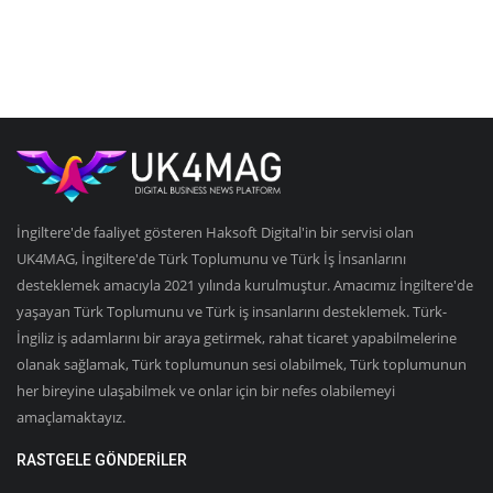
İngiltere'de faaliyet gösteren Haksoft Digital'in bir servisi olan
UK4MAG, İngiltere'de Türk Toplumunu ve Türk İş İnsanlarını
desteklemek amacıyla 2021 yılında kurulmuştur. Amacımız İngiltere'de
yaşayan Türk Toplumunu ve Türk iş insanlarını desteklemek. Türk-
İngiliz iş adamlarını bir araya getirmek, rahat ticaret yapabilmelerine
olanak sağlamak, Türk toplumunun sesi olabilmek, Türk toplumunun
her bireyine ulaşabilmek ve onlar için bir nefes olabilemeyi
amaçlamaktayız.
RASTGELE GÖNDERILER