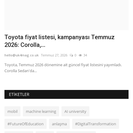
Toyota fiyat listesi, kampanyası Temmuz
T
2026: Corolla,...
f
hello@uk4mag.co.uk
Temmuz 27, 2026
0
34
he
Toyota, Temmuz 2026 dönemine ait güncel fiyat listesini yayımladı.
U.
Corolla Sedan'da...
in
ETIKETLER
mobil
machine learning
AI university
#FutureOfEducation
anlaşma
#DigitalTransformation