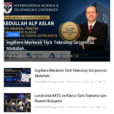
Londra
İngiltere Merkezli Türk Teknoloji Girişimcisi
Abdullah...
hello@uk4mag.co.uk
Temmuz 25, 2026
0
133
İngiltere Merkezli Türk Teknoloji Girişimcisi
Abdullah...
hello@uk4mag.co.uk
Temmuz 21, 2026
0
177
Londra’da KKTC ve Kıbrıs Türk Toplumu İçin
Önemli Buluşma
hello@uk4mag.co.uk
Temmuz 6, 2026
0
210