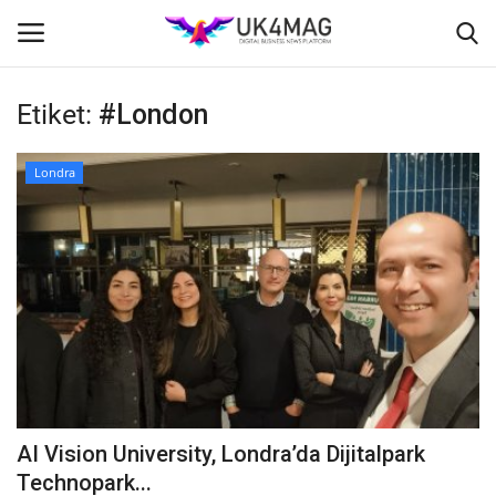
Etiket:
#London
Giriş yapmak
Kayıt ol
Londra
Ana Sayfa
TOPLUM
İş Platformu
TVNET
İş İlanları
AI Vision University, Londra’da Dijitalpark
Seri İlanlar
Technopark...