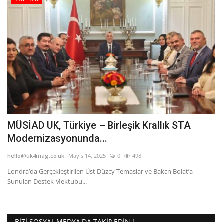
Etkinlik
Teknoloji
Hakkımızda
Galeri
İletişim
MÜSİAD UK, Türkiye – Birleşik Krallık STA
Modernizasyonunda...
Dilim
hello@uk4mag.co.uk
Mayıs 14, 2025
0
498
English
Turkish
Londra’da Gerçekleştirilen Üst Düzey Temaslar ve Bakan Bolat’a
Sunulan Destek Mektubu...
BIZI SOSYAL MEDYA'DA TAKIP EDIN !