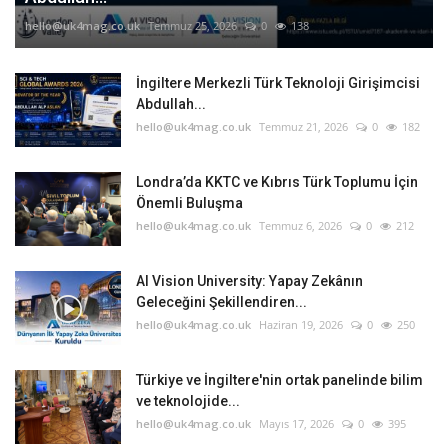
hello@uk4mag.co.uk
Temmuz 25, 2026
0
138
İngiltere Merkezli Türk Teknoloji Girişimcisi
Abdullah...
hello@uk4mag.co.uk
Temmuz 21, 2026
0
182
Londra’da KKTC ve Kıbrıs Türk Toplumu İçin
Önemli Buluşma
hello@uk4mag.co.uk
Temmuz 6, 2026
0
212
AI Vision University: Yapay Zekânın
Geleceğini Şekillendiren...
hello@uk4mag.co.uk
Haziran 19, 2026
0
250
Türkiye ve İngiltere'nin ortak panelinde bilim
ve teknolojide...
hello@uk4mag.co.uk
Mayıs 17, 2026
0
395