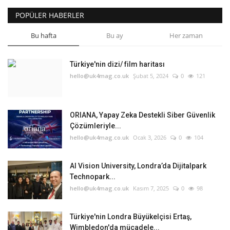
POPÜLER HABERLER
Bu hafta
Bu ay
Her zaman
Türkiye'nin dizi/ film haritası
hello@uk4mag.co.uk
Şubat 5, 2024
0
121
ORIANA, Yapay Zeka Destekli Siber Güvenlik
Çözümleriyle...
hello@uk4mag.co.uk
Ocak 3, 2026
0
104
AI Vision University, Londra’da Dijitalpark
Technopark...
hello@uk4mag.co.uk
Kasım 7, 2025
0
98
Türkiye'nin Londra Büyükelçisi Ertaş,
Wimbledon'da mücadele...