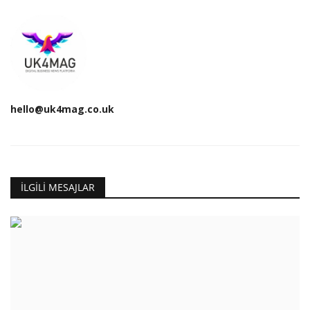
hello@uk4mag.co.uk
İLGILI MESAJLAR