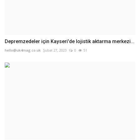
Depremzedeler için Kayseri'de lojistik aktarma merkezi...
hello@uk4mag.co.uk
Şubat 27, 2023
0
51