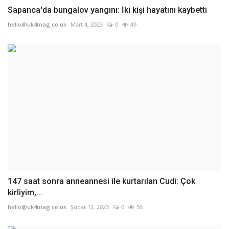
Sapanca'da bungalov yangını: İki kişi hayatını kaybetti
hello@uk4mag.co.uk
Mart 4, 2023
0
49
147 saat sonra anneannesi ile kurtarılan Cudi: Çok
kirliyim,...
hello@uk4mag.co.uk
Şubat 12, 2023
0
56