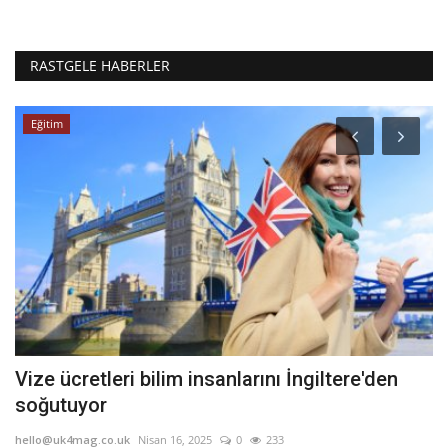
RASTGELE HABERLER
Eğitim
Vize ücretleri bilim insanlarını İngiltere'den
P
soğutuyor
s
hello@uk4mag.co.uk
Nisan 16, 2025
0
233
he