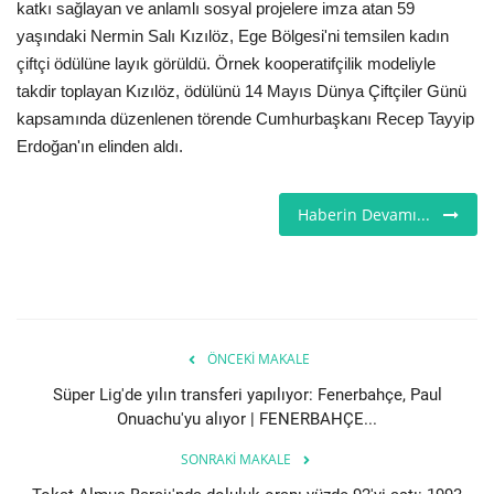
katkı sağlayan ve anlamlı sosyal projelere imza atan 59
yaşındaki Nermin Salı Kızılöz, Ege Bölgesi'ni temsilen kadın
Seri İlanlar
çiftçi ödülüne layık görüldü. Örnek kooperatifçilik modeliyle
takdir toplayan Kızılöz, ödülünü 14 Mayıs Dünya Çiftçiler Günü
İngiltere
kapsamında düzenlenen törende Cumhurbaşkanı Recep Tayyip
Erdoğan'ın elinden aldı.
Videolar
İş & Ekonomi
Haberin Devamı...
Pazaryeri
Kültür - Sanat
ÖNCEKI MAKALE
Firma Rehberi
Süper Lig'de yılın transferi yapılıyor: Fenerbahçe, Paul
Onuachu'yu alıyor | FENERBAHÇE...
Restoranlar
SONRAKI MAKALE
Sağlık