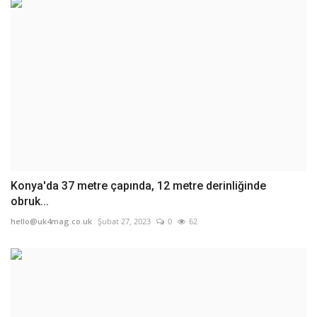
Konya'da 37 metre çapında, 12 metre derinliğinde
obruk...
hello@uk4mag.co.uk
Şubat 27, 2023
0
62