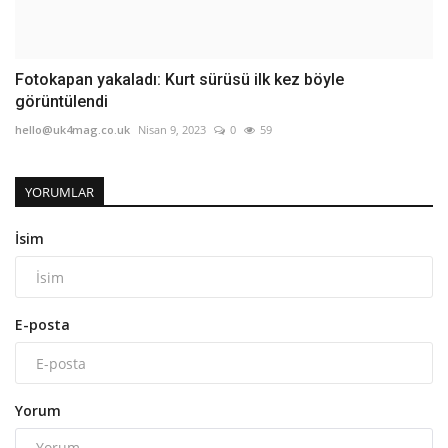
Fotokapan yakaladı: Kurt sürüsü ilk kez böyle
görüntülendi
hello@uk4mag.co.uk
Nisan 9, 2023
0
59
YORUMLAR
İsim
E-posta
Yorum