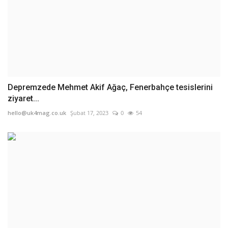
Depremzede Mehmet Akif Ağaç, Fenerbahçe tesislerini
ziyaret...
hello@uk4mag.co.uk
Şubat 17, 2023
0
54