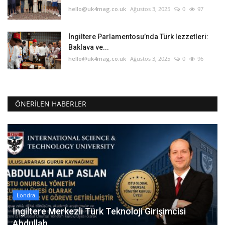
hello@uk4mag.co.uk
Ağustos 3, 2025
0
97
İngiltere Parlamentosu’nda Türk lezzetleri:
Baklava ve...
hello@uk4mag.co.uk
Ağustos 3, 2025
0
96
ÖNERILEN HABERLER
Londra
İngiltere Merkezli Türk Teknoloji Girişimcisi
Abdullah...