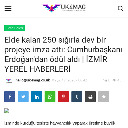
Foto Galeri
Giriş yapmak
Kayıt ol
Elde kalan 250 sığırla dev bir
projeye imza attı: Cumhurbaşkanı
Ana Sayfa
Erdoğan'dan ödül aldı | İZMİR
İş Platformu
YEREL HABERLERİ
TVNET
hello@uk4mag.co.uk
Mayıs 17, 2026 - 06:42
0
45
TOPLUM
Londra
İzmir'de kurduğu tesiste hayvancılık yaparak üretime büyük
İş İlanları