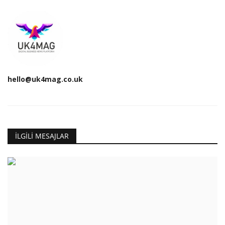
hello@uk4mag.co.uk
İLGILI MESAJLAR