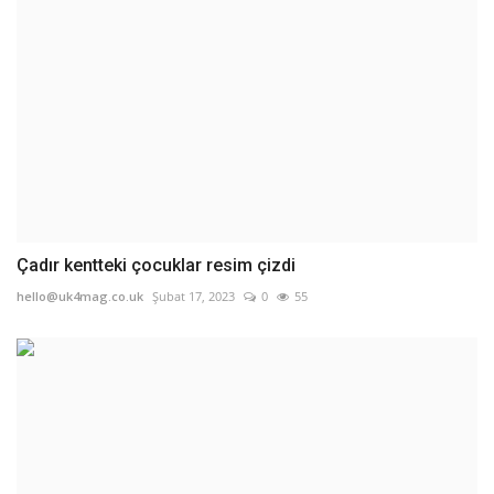
Çadır kentteki çocuklar resim çizdi
hello@uk4mag.co.uk
Şubat 17, 2023
0
55