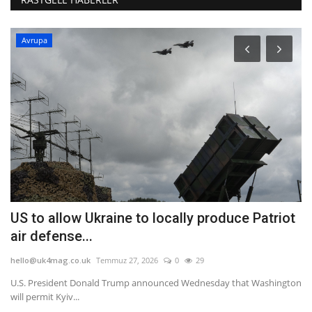
Avrupa
US to allow Ukraine to locally produce Patriot
'
air defense...
he
hello@uk4mag.co.uk
Temmuz 27, 2026
0
29
'K
'Sa
U.S. President Donald Trump announced Wednesday that Washington
will permit Kyiv...