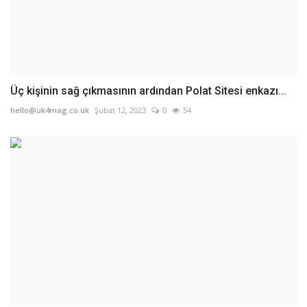
Üç kişinin sağ çıkmasının ardından Polat Sitesi enkazı...
hello@uk4mag.co.uk
Şubat 12, 2023
0
54