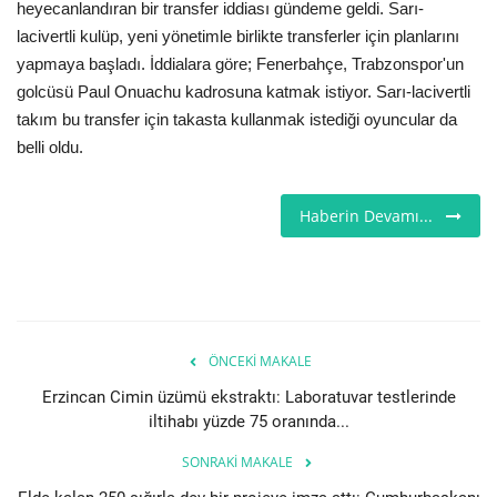
heyecanlandıran bir transfer iddiası gündeme geldi. Sarı-
lacivertli kulüp, yeni yönetimle birlikte transferler için planlarını
Seri İlanlar
yapmaya başladı. İddialara göre; Fenerbahçe, Trabzonspor'un
golcüsü Paul Onuachu kadrosuna katmak istiyor. Sarı-lacivertli
İngiltere
takım bu transfer için takasta kullanmak istediği oyuncular da
belli oldu.
Videolar
İş & Ekonomi
Haberin Devamı...
Pazaryeri
Kültür - Sanat
ÖNCEKI MAKALE
Firma Rehberi
Erzincan Cimin üzümü ekstraktı: Laboratuvar testlerinde
iltihabı yüzde 75 oranında...
Restoranlar
SONRAKI MAKALE
Sağlık