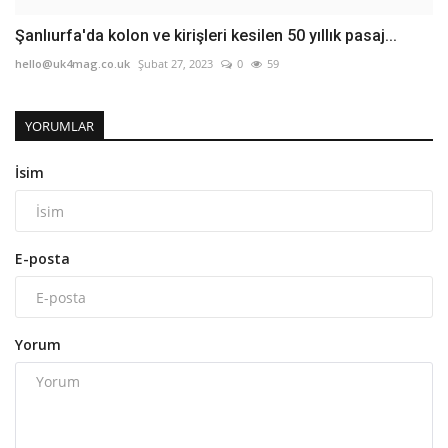
Şanlıurfa'da kolon ve kirişleri kesilen 50 yıllık pasaj...
hello@uk4mag.co.uk
Şubat 27, 2023
0
59
YORUMLAR
İsim
E-posta
Yorum