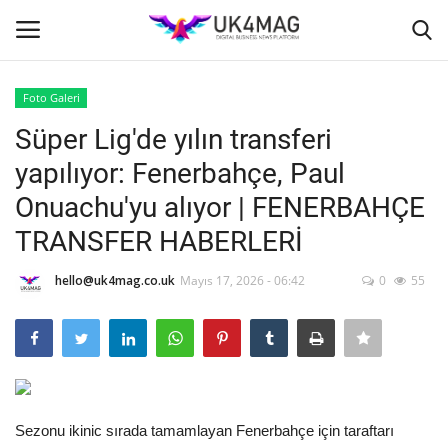
Foto Galeri
Giriş yapmak
Kayıt ol
Süper Lig'de yılın transferi
yapılıyor: Fenerbahçe, Paul
Ana Sayfa
Onuachu'yu alıyor | FENERBAHÇE
İş Platformu
TRANSFER HABERLERİ
TVNET
hello@uk4mag.co.uk
Mayıs 17, 2026 - 06:42
0
55
TOPLUM
Londra
Sezonu ikinic sırada tamamlayan Fenerbahçe için taraftarı
İş İlanları