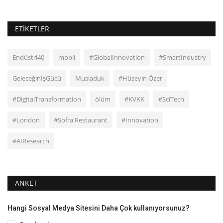
ETIKETLER
Endüstri40
mobil
#GlobalInnovation
#SmartIndustry
GeleceğinİşGücü
Musiaduk
#Hüseyin Özer
#DigitalTransformation
ölüm
#KVKK
#SciTech
#London
#Sofra Restaurant
#Innovation
#AIResearch
ANKET
Hangi Sosyal Medya Sitesini Daha Çok kullanıyorsunuz?