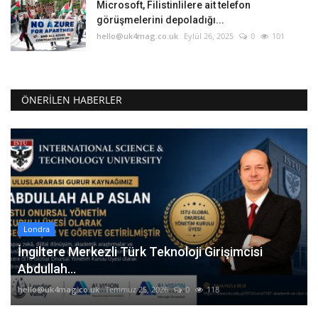
Microsoft, Filistinlilere ait telefon
görüşmelerini depoladığı...
hello@uk4mag.co.uk
Eylül 26, 2025
0
101
ÖNERILEN HABERLER
Londra
İngiltere Merkezli Türk Teknoloji Girişimcisi
Abdullah...
hello@uk4mag.co.uk
Temmuz 25, 2026
0
118