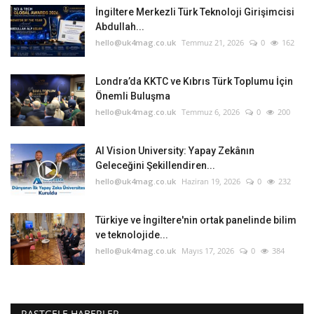
İngiltere Merkezli Türk Teknoloji Girişimcisi
Abdullah...
hello@uk4mag.co.uk
Temmuz 21, 2026
0
162
Londra’da KKTC ve Kıbrıs Türk Toplumu İçin
Önemli Buluşma
hello@uk4mag.co.uk
Temmuz 6, 2026
0
200
AI Vision University: Yapay Zekânın
Geleceğini Şekillendiren...
hello@uk4mag.co.uk
Haziran 19, 2026
0
232
Türkiye ve İngiltere'nin ortak panelinde bilim
ve teknolojide...
hello@uk4mag.co.uk
Mayıs 17, 2026
0
384
RASTGELE HABERLER