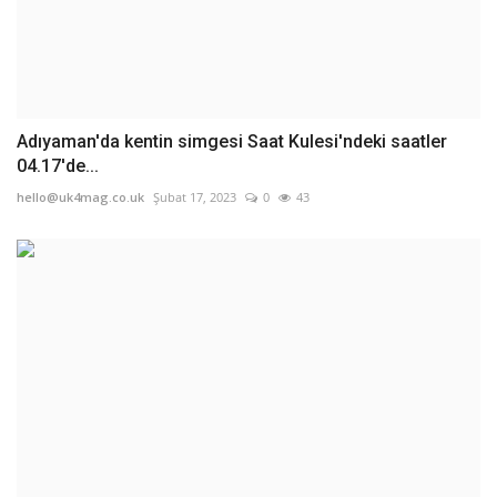
Adıyaman'da kentin simgesi Saat Kulesi'ndeki saatler
04.17'de...
hello@uk4mag.co.uk
Şubat 17, 2023
0
43