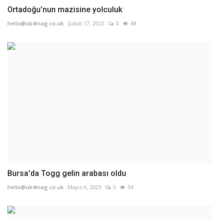
Ortadoğu’nun mazisine yolculuk
hello@uk4mag.co.uk
Şubat 17, 2023
0
48
Bursa'da Togg gelin arabası oldu
hello@uk4mag.co.uk
Mayıs 6, 2023
0
54