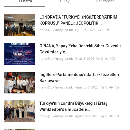
Bu hafta
Bu ay
Her zaman
LONDRA’DA “TÜRKİYE–İNGİLTERE YATIRIM
KÖPRÜSÜ” PANELİ: JEOPOLİTİK...
hello@uk4mag.co.uk
Eylül 25, 2025
0
110
ORIANA, Yapay Zeka Destekli Siber Güvenlik
Çözümleriyle...
hello@uk4mag.co.uk
Ocak 3, 2026
0
103
İngiltere Parlamentosu’nda Türk lezzetleri:
Baklava ve...
hello@uk4mag.co.uk
Ağustos 3, 2025
0
102
Türkiye'nin Londra Büyükelçisi Ertaş,
Wimbledon'da mücadele...
hello@uk4mag.co.uk
Ağustos 3, 2025
0
101