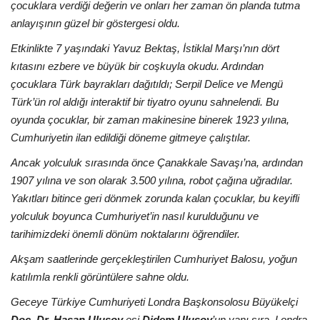
çocuklara verdiği değerin ve onları her zaman ön planda tutma
anlayışının güzel bir göstergesi oldu.
Etkinlik
Etkinlikte 7 yaşındaki Yavuz Bektaş, İstiklal Marşı’nın dört
kıtasını ezbere ve büyük bir coşkuyla okudu. Ardından
Teknoloji
çocuklara Türk bayrakları dağıtıldı; Serpil Delice ve Mengü
Türk’ün rol aldığı interaktif bir tiyatro oyunu sahnelendi. Bu
Hakkımızda
oyunda çocuklar, bir zaman makinesine binerek 1923 yılına,
Cumhuriyetin ilan edildiği döneme gitmeye çalıştılar.
Galeri
Ancak yolculuk sırasında önce Çanakkale Savaşı’na, ardından
İletişim
1907 yılına ve son olarak 3.500 yılına, robot çağına uğradılar.
Yakıtları bitince geri dönmek zorunda kalan çocuklar, bu keyifli
Dilim
yolculuk boyunca Cumhuriyet’in nasıl kurulduğunu ve
tarihimizdeki önemli dönüm noktalarını öğrendiler.
English
Turkish
Akşam saatlerinde gerçekleştirilen Cumhuriyet Balosu, yoğun
katılımla renkli görüntülere sahne oldu.
Geceye Türkiye Cumhuriyeti Londra Başkonsolosu Büyükelçi
Doç. Dr. Hasan Ulusoy
eşi
Didem Ulusoy
’un yanı sıra, Londra