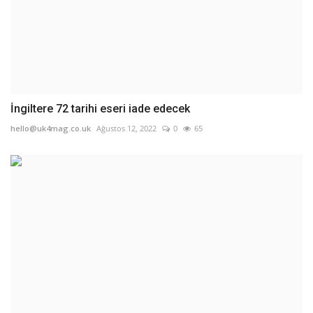
İngiltere 72 tarihi eseri iade edecek
hello@uk4mag.co.uk
Ağustos 12, 2022
0
65