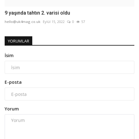
9 yaşında tahtın 2. varisi oldu
hello@uk4mag.co.uk
Eylül 15, 2022
0
57
YORUMLAR
İsim
E-posta
Yorum