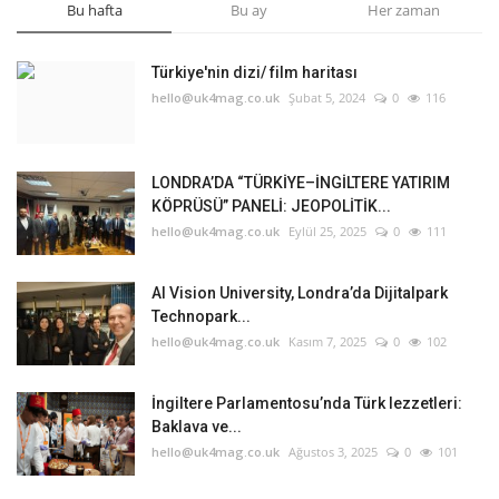
Bu hafta
Bu ay
Her zaman
Türkiye'nin dizi/ film haritası
hello@uk4mag.co.uk
Şubat 5, 2024
0
116
LONDRA’DA “TÜRKİYE–İNGİLTERE YATIRIM
KÖPRÜSÜ” PANELİ: JEOPOLİTİK...
hello@uk4mag.co.uk
Eylül 25, 2025
0
111
AI Vision University, Londra’da Dijitalpark
Technopark...
hello@uk4mag.co.uk
Kasım 7, 2025
0
102
İngiltere Parlamentosu’nda Türk lezzetleri:
Baklava ve...
hello@uk4mag.co.uk
Ağustos 3, 2025
0
101