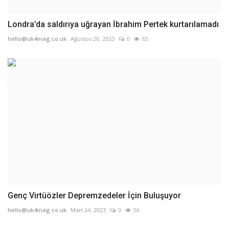
Londra’da saldırıya uğrayan İbrahim Pertek kurtarılamadı
hello@uk4mag.co.uk
Ağustos 26, 2023
0
65
Genç Virtüözler Depremzedeler İçin Buluşuyor
hello@uk4mag.co.uk
Mart 24, 2023
0
56