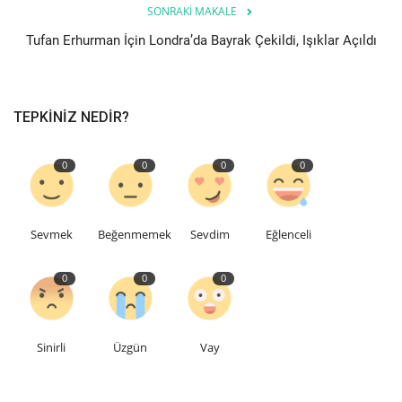
SONRAKI MAKALE
Tufan Erhurman İçin Londra’da Bayrak Çekildi, Işıklar Açıldı
TEPKINIZ NEDIR?
0
0
0
0
Sevmek
Beğenmemek
Sevdim
Eğlenceli
0
0
0
Sinirli
Üzgün
Vay