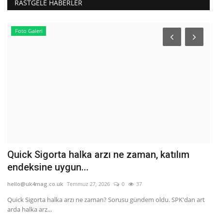
RASTGELE HABERLER
Foto Galeri
Quick Sigorta halka arzı ne zaman, katılım
C
endeksine uygun...
b
hello@uk4mag.co.uk
Temmuz 27, 2026
0
37
he
Quick Sigorta halka arzı ne zaman? Sorusu gündem oldu. SPK'dan art
Ku
arda halka arz...
öz