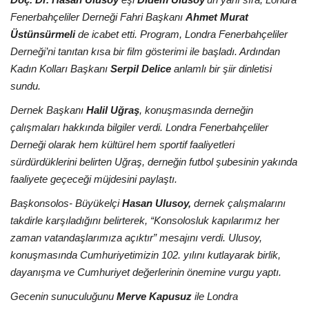
Fenerbahçeliler Derneği Fahri Başkanı
Ahmet Murat
Üstünsürmeli
de icabet etti. Program, Londra Fenerbahçeliler
Derneği’ni tanıtan kısa bir film gösterimi ile başladı. Ardından
Kadın Kolları Başkanı
Serpil Delice
anlamlı bir şiir dinletisi
sundu.
Dernek Başkanı
Halil Uğraş
, konuşmasında derneğin
çalışmaları hakkında bilgiler verdi. Londra Fenerbahçeliler
Derneği olarak hem kültürel hem sportif faaliyetleri
sürdürdüklerini belirten Uğraş, derneğin futbol şubesinin yakında
faaliyete geçeceği müjdesini paylaştı.
Başkonsolos- Büyükelçi
Hasan Ulusoy,
dernek çalışmalarını
takdirle karşıladığını belirterek, “Konsolosluk kapılarımız her
zaman vatandaşlarımıza açıktır” mesajını verdi. Ulusoy,
konuşmasında Cumhuriyetimizin 102. yılını kutlayarak birlik,
dayanışma ve Cumhuriyet değerlerinin önemine vurgu yaptı.
Gecenin sunuculuğunu
Merve Kapusuz
ile Londra