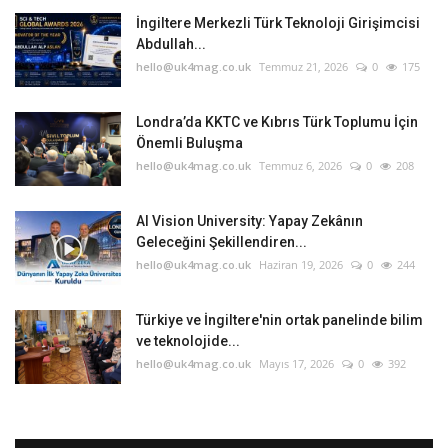
İngiltere Merkezli Türk Teknoloji Girişimcisi
Abdullah...
hello@uk4mag.co.uk
Temmuz 21, 2026
0
175
Londra’da KKTC ve Kıbrıs Türk Toplumu İçin
Önemli Buluşma
hello@uk4mag.co.uk
Temmuz 6, 2026
0
208
AI Vision University: Yapay Zekânın
Geleceğini Şekillendiren...
hello@uk4mag.co.uk
Haziran 19, 2026
0
244
Türkiye ve İngiltere'nin ortak panelinde bilim
ve teknolojide...
hello@uk4mag.co.uk
Mayıs 17, 2026
0
392