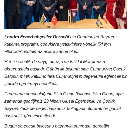
Londra
İngiltere
Londra Fenerbahçeliler Derneği’
nin Cumhuriyet Bayramı
Videolar
kutlama programı, çocuklara yetişkinlere yönelik ‘iki ayrı
etkinlikle’ unutulmaz anlara sahne oldu.
İş & Ekonomi
Her iki etkinlik de saygı duruşu ve İstiklal Marşımızın
okunmasıyla başladı. Günün ilk bölümü olan Cumhuriyet Çocuk
Pazaryeri
Balosu, minik katılımcılara Cumhuriyet’in değerlerini eğlenceli bir
şekilde öğretmeyi hedefledi.
Kültür - Sanat
Programın sunuculuğunu Elsa Cihan üstlendi. Elsa Cihan, aynı
Firma Rehberi
zamanda geçtiğimiz 23 Nisan Ulusal Eğemenlik ve Çocuk
Bayramı’nda derneğin başkanlık koltuğuna oturarak bir günlük
Restoranlar
başkanlık görevini üstlendi.
Bugün de çocuk balosunu başarıyla sunması, derneğin
Sağlık