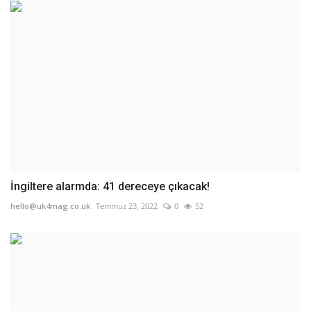
İngiltere alarmda: 41 dereceye çıkacak!
hello@uk4mag.co.uk
Temmuz 23, 2022
0
52