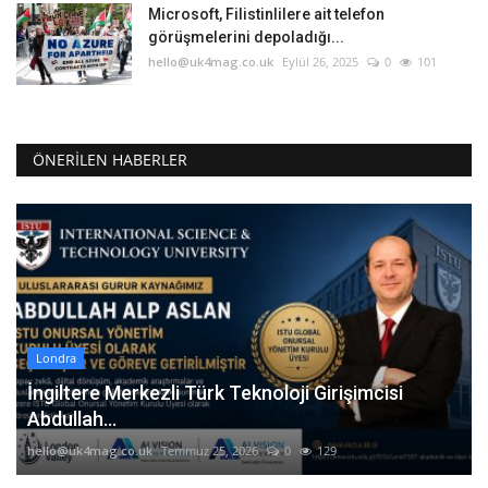
Microsoft, Filistinlilere ait telefon
görüşmelerini depoladığı...
hello@uk4mag.co.uk
Eylül 26, 2025
0
101
ÖNERILEN HABERLER
Londra
İngiltere Merkezli Türk Teknoloji Girişimcisi
Abdullah...
hello@uk4mag.co.uk
Temmuz 25, 2026
0
129