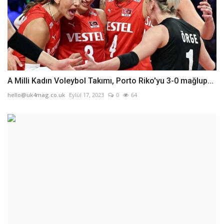
A Milli Kadın Voleybol Takımı, Porto Riko'yu 3-0 mağlup...
hello@uk4mag.co.uk
Eylül 17, 2023
0
64