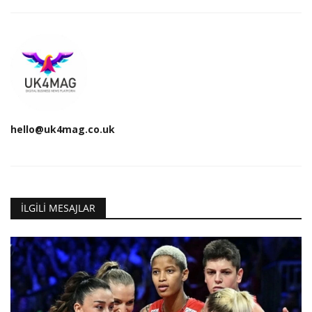
hello@uk4mag.co.uk
İLGILI MESAJLAR