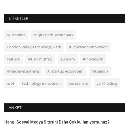
ETIKETLER
yüztanima
#DijitalparkTechnopark
London Valley Technology Park
#EducationInnovation
Natural
#Türk mutfağı
gündem
#Inovasyon
#MachineLearning
AI startup ecosystem
Musiaduk
erol
technology innovation
keirstarmer
çalıkholding
ANKET
Hangi Sosyal Medya Sitesini Daha Çok kullanıyorsunuz?