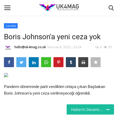
Londra
Giriş yapmak
Kayıt ol
Boris Johnson'a yeni ceza yok
Ana Sayfa
hello@uk4mag.co.uk
Haziran 6, 2022 - 23:24
0
55
İş Platformu
TVNET
Pandemi döneminde parti verdikleri ortaya çıkan Başbakan
TOPLUM
Boris Johnson'a yeni ceza verilmeyeceği öğrenildi.
Londra
Haberin Devamı...
İş İlanları