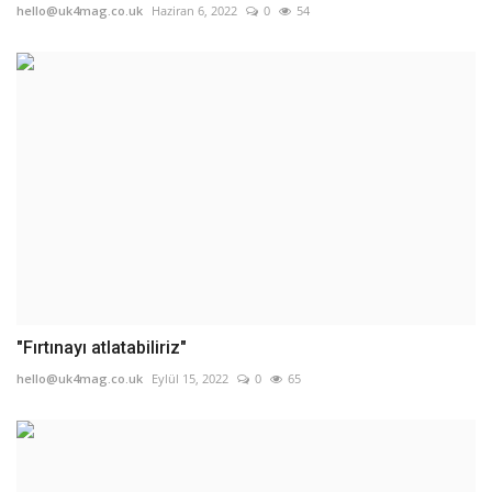
hello@uk4mag.co.uk
Haziran 6, 2022
0
54
"Fırtınayı atlatabiliriz"
hello@uk4mag.co.uk
Eylül 15, 2022
0
65