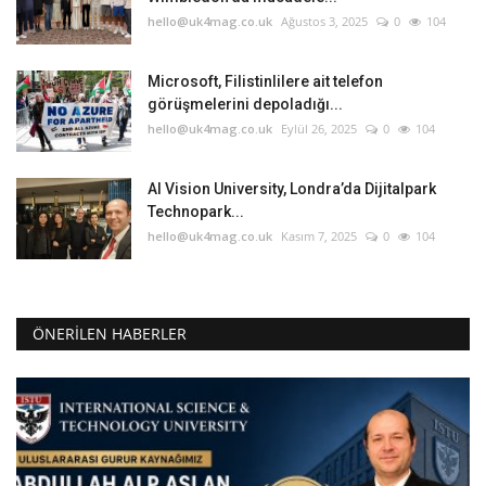
hello@uk4mag.co.uk
Ağustos 3, 2025
0
104
Microsoft, Filistinlilere ait telefon
görüşmelerini depoladığı...
hello@uk4mag.co.uk
Eylül 26, 2025
0
104
AI Vision University, Londra’da Dijitalpark
Technopark...
hello@uk4mag.co.uk
Kasım 7, 2025
0
104
ÖNERILEN HABERLER