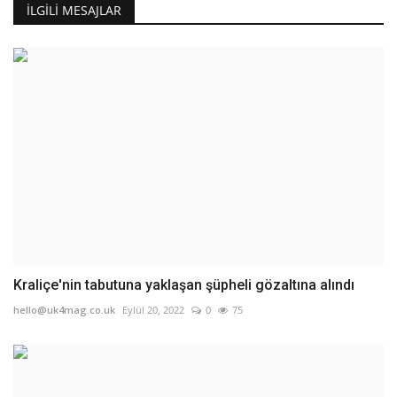
İLGILI MESAJLAR
Kraliçe'nin tabutuna yaklaşan şüpheli gözaltına alındı
hello@uk4mag.co.uk
Eylül 20, 2022
0
75