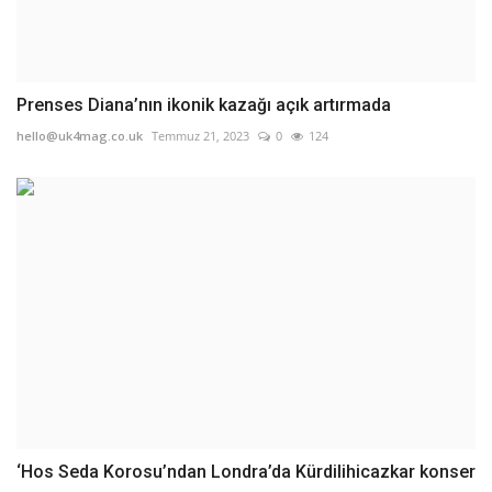
Prenses Diana’nın ikonik kazağı açık artırmada
hello@uk4mag.co.uk
Temmuz 21, 2023
0
124
‘Hos Seda Korosu’ndan Londra’da Kürdilihicazkar konser