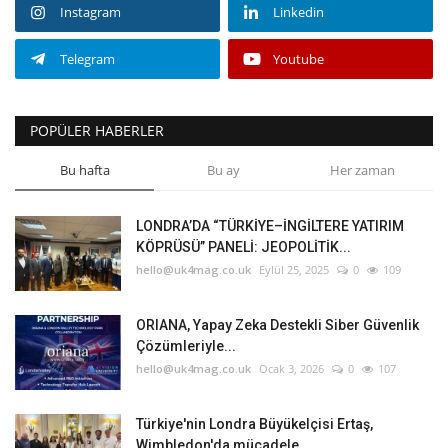
Instagram
Linkedin
Telegram
Youtube
POPÜLER HABERLER
Bu hafta
Bu ay
Her zaman
LONDRA’DA “TÜRKİYE–İNGİLTERE YATIRIM
KÖPRÜSÜ” PANELİ: JEOPOLİTİK...
hello@uk4mag.co.uk
Eylül 25, 2025
0
109
ORIANA, Yapay Zeka Destekli Siber Güvenlik
Çözümleriyle...
hello@uk4mag.co.uk
Ocak 3, 2026
0
107
Türkiye'nin Londra Büyükelçisi Ertaş,
Wimbledon'da mücadele...