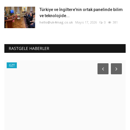
Türkiye ve İngiltere'nin ortak panelinde bilim
ve teknolojide...
hello@uk4mag.co.uk
Mayıs 17, 2026
0
381
RASTGELE HABERLER
GZT