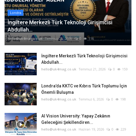
Londra
İngiltere Merkezli Türk Teknoloji Girişimcisi
Abdullah...
hello@uk4mag.co.uk
Temmuz 25, 2026
0
116
İngiltere Merkezli Türk Teknoloji Girişimcisi
Abdullah...
hello@uk4mag.co.uk
Temmuz 21, 2026
0
159
Londra’da KKTC ve Kıbrıs Türk Toplumu İçin
Önemli Buluşma
hello@uk4mag.co.uk
Temmuz 6, 2026
0
198
AI Vision University: Yapay Zekânın
Geleceğini Şekillendiren...
hello@uk4mag.co.uk
Haziran 19, 2026
0
229