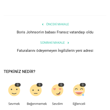
Seri İlanlar
İngiltere
ÖNCEKI MAKALE
Boris Johnson'ın babası Fransız vatandaşı oldu
Videolar
SONRAKI MAKALE
İş & Ekonomi
Faturalarını ödeyemeyen İngilizlerin yeni adresi
Pazaryeri
Kültür - Sanat
TEPKINIZ NEDIR?
Firma Rehberi
0
0
0
0
Sağlık
Sevmek
Beğenmemek
Sevdim
Eğlenceli
Restoranlar