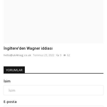
İngiltere'den Wagner iddiası
hello@uk4mag.co.uk
Temmuz 23, 2022
0
62
YORUMLAR
İsim
E-posta