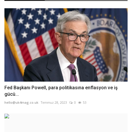
Fed Başkanı Powell, para politikasına enflasyon ve iş
gücü...
hello@uk4mag.co.uk
Temmuz 28, 2023
0
53