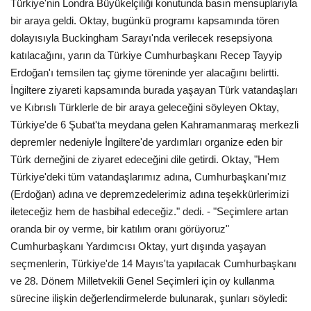
Türkiye'nin Londra Büyükelçiliği konutunda basın mensuplarıyla
bir araya geldi. Oktay, bugünkü programı kapsamında tören
dolayısıyla Buckingham Sarayı'nda verilecek resepsiyona
katılacağını, yarın da Türkiye Cumhurbaşkanı Recep Tayyip
Erdoğan'ı temsilen taç giyme töreninde yer alacağını belirtti.
İngiltere ziyareti kapsamında burada yaşayan Türk vatandaşları
ve Kıbrıslı Türklerle de bir araya geleceğini söyleyen Oktay,
Türkiye'de 6 Şubat'ta meydana gelen Kahramanmaraş merkezli
depremler nedeniyle İngiltere'de yardımları organize eden bir
Türk derneğini de ziyaret edeceğini dile getirdi. Oktay, "Hem
Türkiye'deki tüm vatandaşlarımız adına, Cumhurbaşkanı'mız
(Erdoğan) adına ve depremzedelerimiz adına teşekkürlerimizi
ileteceğiz hem de hasbihal edeceğiz." dedi. - "Seçimlere artan
oranda bir oy verme, bir katılım oranı görüyoruz"
Cumhurbaşkanı Yardımcısı Oktay, yurt dışında yaşayan
seçmenlerin, Türkiye'de 14 Mayıs'ta yapılacak Cumhurbaşkanı
ve 28. Dönem Milletvekili Genel Seçimleri için oy kullanma
sürecine ilişkin değerlendirmelerde bulunarak, şunları söyledi: