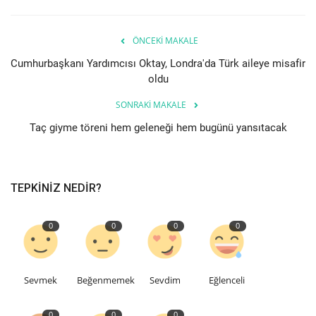
ÖNCEKI MAKALE
Cumhurbaşkanı Yardımcısı Oktay, Londra'da Türk aileye misafir
oldu
SONRAKI MAKALE
Taç giyme töreni hem geleneği hem bugünü yansıtacak
TEPKINIZ NEDIR?
0
0
0
0
Sevmek
Beğenmemek
Sevdim
Eğlenceli
0
0
0