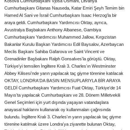
Kosova Cumhurbaşkanı Vjosa Osmani, Litvanya
Cumhurbaşkanı Gitanas Nauseda, Katar Emiri Şeyh Temim bin
Teknoloji
Hamed Al Sani ve İsrail Cumhurbaşkanı Isaac Herzog'la bir
araya geldi. Cumhurbaşkanı Yardımcısı Oktay, ayrıca,
Etkinlik
Avustralya Başbakanı Anthony Albanese, Gambiya
Cumhurbaşkanı Yardımcısı Muhammed Jallow, Kırgızistan
Hakkımızda
Bakanlar Kurulu Başkan Yardımcısı Edil Baysalov, Azerbaycan
Meclis Başkanı Sahiba Gafarova ve Saint Vincent ve
Galeri
Grenadinler Başbakanı Ralph Gonsalves'la görüştü. Oktay,
Türkiye'yi temsilen İngiltere Kralı 3. Charles'ın Westminster
İletişim
Abbey Kilisesi'nde yarın yapılacak taç giyme törenine katılacak
OKTAY, LONDRA'DA BASIN MENSUPLARIYLA BİR ARAYA
Dilim
GELDİ Cumhurbaşkanı Yardımcısı Fuat Oktay, Türkiye'de 14
Mayıs'ta yapılacak Cumhurbaşkanı ve 28. Dönem Milletvekili
English
Turkish
Genel Seçimleri için yurt dışında yaşayan vatandaşlara
anayasal haklarını kullanarak oy kullanmaları çağrısında
bulundu. İngiltere Kralı 3. Charles'ın yarın yapılacak taç giyme
törenine katılmak üzere Londra'ya ziyarette bulunan Oktay,