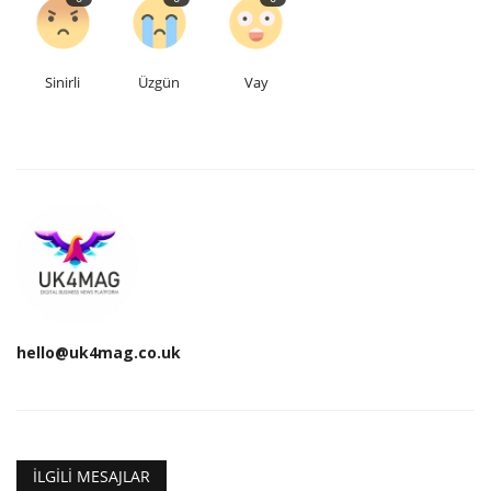
Sinirli
Üzgün
Vay
hello@uk4mag.co.uk
İLGILI MESAJLAR