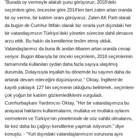
"Burada oy vermeyle alakalı şunu görüyoruz; 2018'deki
seçimlere göre, öncesine göre 2014'ten beri zaten artan oranda
bir oy verme, bir katılım oranı görüyoruz. Zaten AK Parti olarak
da bugün de Cumhur İttifakı olarak biz ısrarla yurt dışındaki her
bir vatandaşımızın Türkiye'deki yönetim sürecine dahil olmasını
arzu ettik. Bu hakkı da kendilerine teslim etmiş olduk.
Vatandaşlarımız da buna ilk andan itibaren artan oranda cevap
veriyor. Bugün itibarıyla bir önceki seçimlerin, 2018 seçimlerinin
tamamında kullanılan oydan daha fazla sayıya ulaşılmış
durumda. Dolayısıyla inşallah bu dönemde bu sayının daha da
artarak devam edeceğini düşünüyoruz." Oktay, İngiltere'de
kayıtlı yaklaşık 127 bin seçmenin olduğunu belirterek, seçimlere
çok yoğun bir katılım gözlemlediklerini vurguladı.
Cumhurbaşkanı Yardımcısı Oktay, "Her bir vatandaşımıza bu
anayasal haklarını kullanmalarını, mutlaka ve mutlaka oylarını
vermelerini ve Türkiye'nin yönetiminde de söz sahibi olmalarını,
bir kez daha bu çağrıyı kendilerine yapmak istiyorum." diye
konuştu. - "Yurt dışındaki vatandaşlarımızın sorununa aynı