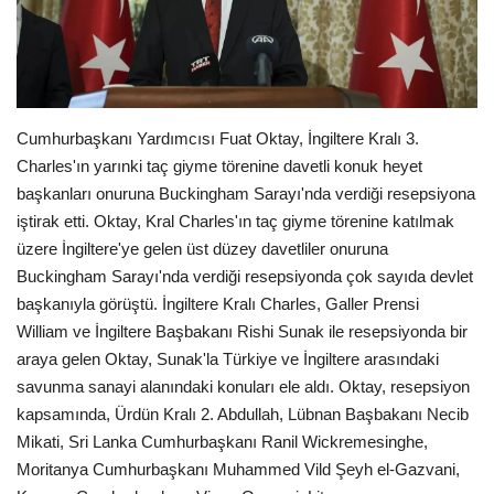
Seri İlanlar
İngiltere
Cumhurbaşkanı Yardımcısı Fuat Oktay, İngiltere Kralı 3.
Videolar
Charles'ın yarınki taç giyme törenine davetli konuk heyet
başkanları onuruna Buckingham Sarayı'nda verdiği resepsiyona
İş & Ekonomi
iştirak etti. Oktay, Kral Charles'ın taç giyme törenine katılmak
üzere İngiltere'ye gelen üst düzey davetliler onuruna
Pazaryeri
Buckingham Sarayı'nda verdiği resepsiyonda çok sayıda devlet
başkanıyla görüştü. İngiltere Kralı Charles, Galler Prensi
Kültür - Sanat
William ve İngiltere Başbakanı Rishi Sunak ile resepsiyonda bir
araya gelen Oktay, Sunak'la Türkiye ve İngiltere arasındaki
Firma Rehberi
savunma sanayi alanındaki konuları ele aldı. Oktay, resepsiyon
kapsamında, Ürdün Kralı 2. Abdullah, Lübnan Başbakanı Necib
Restoranlar
Mikati, Sri Lanka Cumhurbaşkanı Ranil Wickremesinghe,
Moritanya Cumhurbaşkanı Muhammed Vild Şeyh el-Gazvani,
Sağlık