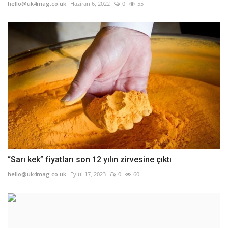
hello@uk4mag.co.uk
Haziran 6, 2022
0
55
“Sarı kek” fiyatları son 12 yılın zirvesine çıktı
hello@uk4mag.co.uk
Eylül 17, 2023
0
60