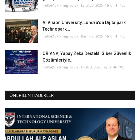
hello@uk4mag.co.uk
Eylül 26, 2025
0
103
AI Vision University, Londra’da Dijitalpark
Technopark...
hello@uk4mag.co.uk
Kasım 7, 2025
0
103
ORIANA, Yapay Zeka Destekli Siber Güvenlik
Çözümleriyle...
hello@uk4mag.co.uk
Ocak 3, 2026
0
102
ÖNERILEN HABERLER