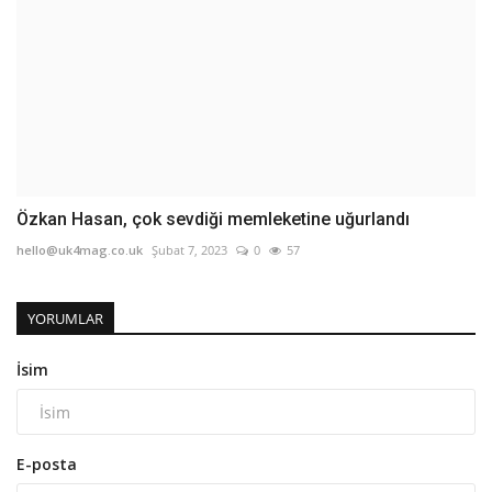
Özkan Hasan, çok sevdiği memleketine uğurlandı
hello@uk4mag.co.uk
Şubat 7, 2023
0
57
YORUMLAR
İsim
E-posta