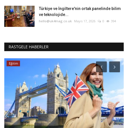
Türkiye ve İngiltere'nin ortak panelinde bilim
ve teknolojide...
hello@uk4mag.co.uk
Mayıs 17, 2026
0
394
RASTGELE HABERLER
Eğitim