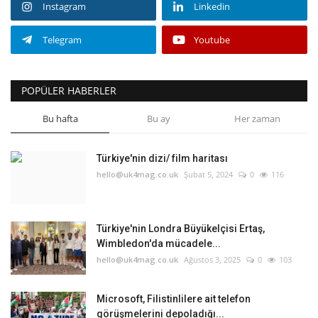
Instagram
Linkedin
Telegram
Youtube
POPÜLER HABERLER
Bu hafta
Bu ay
Her zaman
Türkiye'nin dizi/ film haritası
hello@uk4mag.co.uk
Şubat 5, 2024
0
116
Türkiye'nin Londra Büyükelçisi Ertaş,
Wimbledon'da mücadele...
hello@uk4mag.co.uk
Ağustos 3, 2025
0
103
Microsoft, Filistinlilere ait telefon
görüşmelerini depoladığı...