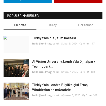
POPÜLER HABERLER
Bu hafta
Bu ay
Her zaman
Türkiye'nin dizi/ film haritası
hello@uk4mag.co.uk
Şubat 5, 2024
0
117
AI Vision University, Londra’da Dijitalpark
Technopark...
hello@uk4mag.co.uk
Kasım 7, 2025
0
103
Türkiye'nin Londra Büyükelçisi Ertaş,
Wimbledon'da mücadele...
hello@uk4mag.co.uk
Ağustos 3, 2025
0
102