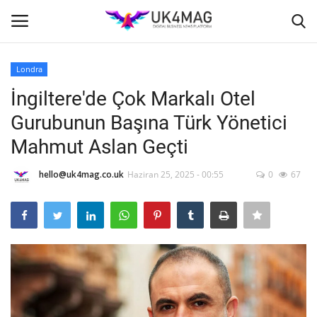
Londra
Giriş yapmak
Kayıt ol
İngiltere'de Çok Markalı Otel
Gurubunun Başına Türk Yönetici
Ana Sayfa
Mahmut Aslan Geçti
İş Platformu
hello@uk4mag.co.uk
Haziran 25, 2025 - 00:55
0
67
TVNET
TOPLUM
İş İlanları
Seri İlanlar