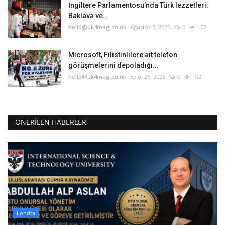
İngiltere Parlamentosu’nda Türk lezzetleri:
Baklava ve...
hello@uk4mag.co.uk
Ağustos 3, 2025
0
102
Microsoft, Filistinlilere ait telefon
görüşmelerini depoladığı...
hello@uk4mag.co.uk
Eylül 26, 2025
0
102
ÖNERILEN HABERLER
Londra