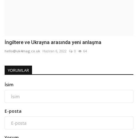
İngiltere ve Ukrayna arasında yeni anlaşma
hello@uk4mag.co.uk
Haziran 6, 2022
0
64
YORUMLAR
İsim
E-posta
Yorum