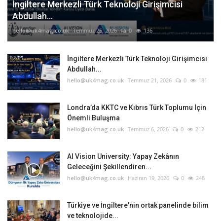
İngiltere Merkezli Türk Teknoloji Girişimcisi
Abdullah...
hello@uk4mag.co.uk
Temmuz 25, 2026
0
136
İngiltere Merkezli Türk Teknoloji Girişimcisi
Abdullah...
hello@uk4mag.co.uk
Temmuz 21, 2026
0
181
Londra’da KKTC ve Kıbrıs Türk Toplumu İçin
Önemli Buluşma
hello@uk4mag.co.uk
Temmuz 6, 2026
0
212
AI Vision University: Yapay Zekânın
Geleceğini Şekillendiren...
hello@uk4mag.co.uk
Haziran 19, 2026
0
248
Türkiye ve İngiltere'nin ortak panelinde bilim
ve teknolojide...