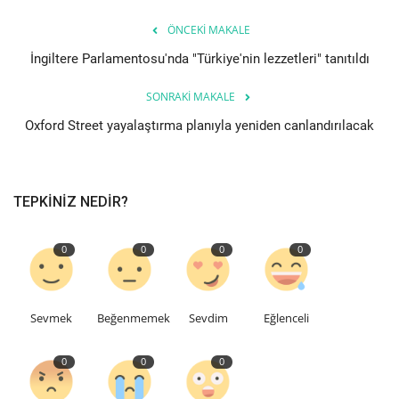
ÖNCEKI MAKALE
İngiltere Parlamentosu'nda "Türkiye'nin lezzetleri" tanıtıldı
SONRAKI MAKALE
Oxford Street yayalaştırma planıyla yeniden canlandırılacak
TEPKINIZ NEDIR?
0
0
0
0
Sevmek
Beğenmemek
Sevdim
Eğlenceli
0
0
0