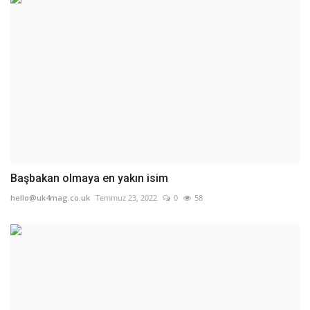
Başbakan olmaya en yakın isim
hello@uk4mag.co.uk
Temmuz 23, 2022
0
58