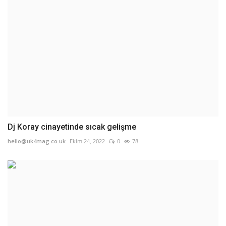
Dj Koray cinayetinde sıcak gelişme
hello@uk4mag.co.uk
Ekim 24, 2022
0
78