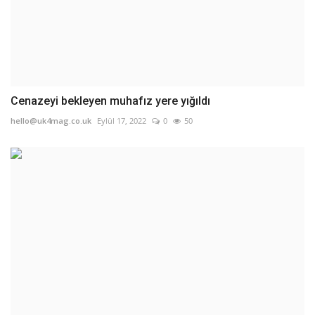
Cenazeyi bekleyen muhafız yere yığıldı
hello@uk4mag.co.uk
Eylül 17, 2022
0
50