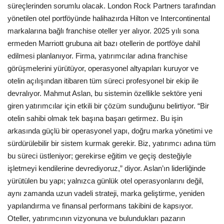
süreçlerinden sorumlu olacak. London Rock Partners tarafından
yönetilen otel portföyünde halihazırda Hilton ve Intercontinental
Etkinlik
markalarına bağlı franchise oteller yer alıyor. 2025 yılı sona
ermeden Marriott grubuna ait bazı otellerin de portföye dahil
Teknoloji
edilmesi planlanıyor. Firma, yatırımcılar adına franchise
görüşmelerini yürütüyor, operasyonel altyapıları kuruyor ve
Hakkımızda
otelin açılışından itibaren tüm süreci profesyonel bir ekip ile
devralıyor. Mahmut Aslan, bu sistemin özellikle sektöre yeni
Galeri
giren yatırımcılar için etkili bir çözüm sunduğunu belirtiyor. “Bir
otelin sahibi olmak tek başına başarı getirmez. Bu işin
İletişim
arkasında güçlü bir operasyonel yapı, doğru marka yönetimi ve
sürdürülebilir bir sistem kurmak gerekir. Biz, yatırımcı adına tüm
Dilim
bu süreci üstleniyor; gerekirse eğitim ve geçiş desteğiyle
işletmeyi kendilerine devrediyoruz,” diyor. Aslan’ın liderliğinde
English
Turkish
yürütülen bu yapı; yalnızca günlük otel operasyonlarını değil,
aynı zamanda uzun vadeli strateji, marka geliştirme, yeniden
yapılandırma ve finansal performans takibini de kapsıyor.
Oteller, yatırımcının vizyonuna ve bulundukları pazarın