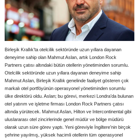
Londra
İngiltere
Videolar
Birleşik Krallık’ta otelcilik sektöründe uzun yıllara dayanan
deneyime sahip olan Mahmut Aslan, artık London Rock
İş & Ekonomi
Partners çatısı altındaki bütün otellerin yönetiminden sorumlu.
Otelcilik sektöründe uzun yıllara dayanan deneyime sahip
Pazaryeri
Mahmut Aslan, Birleşik Krallık genelinde faaliyet gösteren çok
markalı otel portföyünün operasyonel yönetiminden sorumlu
Kültür - Sanat
ülke direktörü oldu. Aslan; bu görevi, merkezi Londra’da bulunan
otel yatırım ve işletme firması London Rock Partners çatısı
Firma Rehberi
altında yürütecek. Mahmut Aslan, Hilton ve Intercontinental gibi
uluslararası otel zincirlerinde genel müdür ve bölge müdürü
Restoranlar
olarak uzun süre görev yaptı. Yeni göreviyle İngiltere’nin birçok
şehrine yayılmış, yüksek hacimli otellerin tüm operasyonel
Sağlık