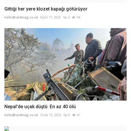
Gittiği her yere klozet kapağı götürüyor
hello@uk4mag.co.uk
Eylül 17, 2022
0
54
Nepal'de uçak düştü: En az 40 ölü
hello@uk4mag.co.uk
Ocak 15, 2023
0
61