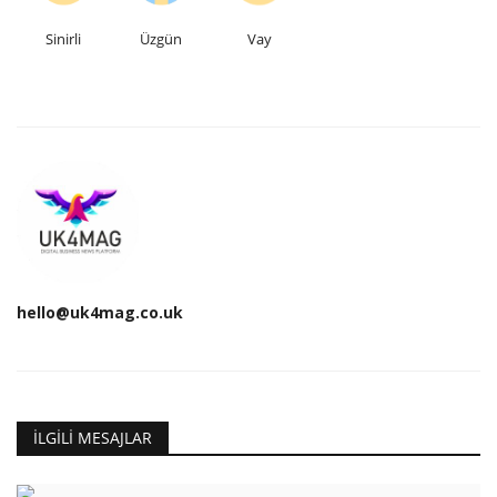
Sinirli
Üzgün
Vay
hello@uk4mag.co.uk
İLGILI MESAJLAR