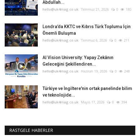
Abdullah...
hello@uk4mag.co.uk
Temmuz 21, 2026
0
180
Londra’da KKTC ve Kıbrıs Türk Toplumu İçin
Önemli Buluşma
hello@uk4mag.co.uk
Temmuz 6, 2026
0
211
AI Vision University: Yapay Zekânın
Geleceğini Şekillendiren...
hello@uk4mag.co.uk
Haziran 19, 2026
0
248
Türkiye ve İngiltere'nin ortak panelinde bilim
ve teknolojide...
hello@uk4mag.co.uk
Mayıs 17, 2026
0
394
RASTGELE HABERLER