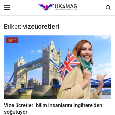
Etiket:
vizeücretleri
Giriş yapmak
Kayıt ol
Eğitim
Ana Sayfa
TVNET
TOPLUM
İş Platformu
İş İlanları
Vize ücretleri bilim insanlarını İngiltere'den
Seri İlanlar
soğutuyor