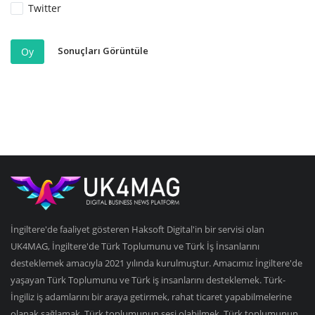
Twitter
Sonuçları Görüntüle
Oy
İngiltere'de faaliyet gösteren Haksoft Digital'in bir servisi olan
UK4MAG, İngiltere'de Türk Toplumunu ve Türk İş İnsanlarını
desteklemek amacıyla 2021 yılında kurulmuştur. Amacımız İngiltere'de
yaşayan Türk Toplumunu ve Türk iş insanlarını desteklemek. Türk-
İngiliz iş adamlarını bir araya getirmek, rahat ticaret yapabilmelerine
olanak sağlamak, Türk toplumunun sesi olabilmek, Türk toplumunun