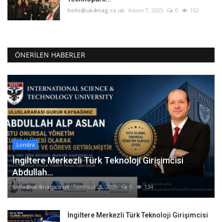
hello@uk4mag.co.uk
Kasım 7, 2025
0
102
ÖNERILEN HABERLER
Londra
İngiltere Merkezli Türk Teknoloji Girişimcisi
Abdullah...
hello@uk4mag.co.uk
Temmuz 25, 2026
0
134
İngiltere Merkezli Türk Teknoloji Girişimcisi