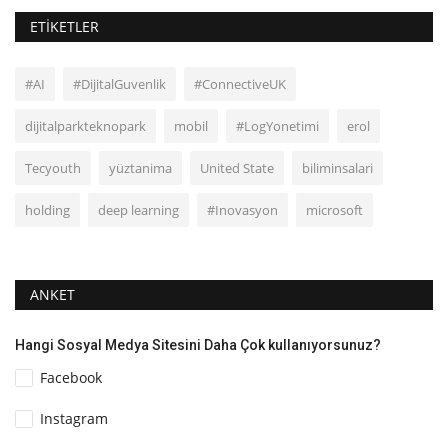
ETIKETLER
#AI
#DijitalGuvenlik
#ConnectiveUK
dijitalparkteknopark
mobil
#LogYonetimi
erol
Tecyouth
yüztanima
United State
biliminsalari
holding
deep learning
#Inovasyon
microsoft
ANKET
Hangi Sosyal Medya Sitesini Daha Çok kullanıyorsunuz?
Facebook
Instagram