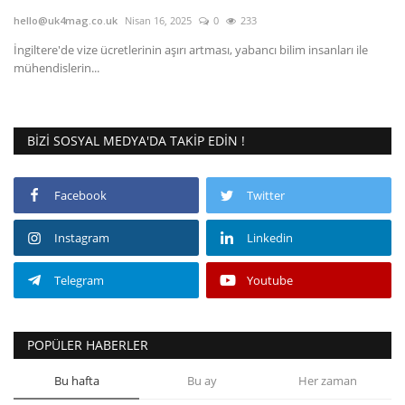
hello@uk4mag.co.uk
Nisan 16, 2025
0
233
Londra
İngiltere'de vize ücretlerinin aşırı artması, yabancı bilim insanları ile
mühendislerin...
İngiltere
İş & Ekonomi
BIZI SOSYAL MEDYA'DA TAKIP EDIN !
Videolar
Facebook
Twitter
Pazaryeri
Instagram
Linkedin
Kültür - Sanat
Telegram
Youtube
Firma Rehberi
POPÜLER HABERLER
Restoranlar
Bu hafta
Bu ay
Her zaman
Sağlık