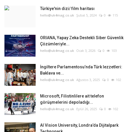
Türkiye'nin dizi/ film haritası
Teknoloji
hello@uk4mag.co.uk
Şubat 5, 2024
0
115
Etkinlik
ORIANA, Yapay Zeka Destekli Siber Güvenlik
Hakkımızda
Çözümleriyle...
hello@uk4mag.co.uk
Ocak 3, 2026
0
103
Galeri
İngiltere Parlamentosu’nda Türk lezzetleri:
Baklava ve...
İletişim
hello@uk4mag.co.uk
Ağustos 3, 2025
0
102
Dilim
Microsoft, Filistinlilere ait telefon
English
Turkish
görüşmelerini depoladığı...
hello@uk4mag.co.uk
Eylül 26, 2025
0
102
AI Vision University, Londra’da Dijitalpark
Technopark...