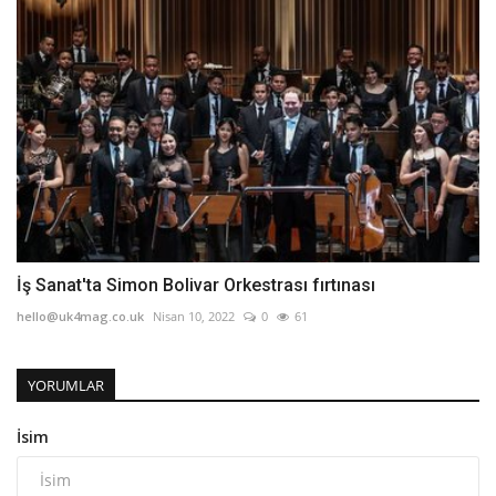
İş Sanat'ta Simon Bolivar Orkestrası fırtınası
hello@uk4mag.co.uk
Nisan 10, 2022
0
61
YORUMLAR
İsim