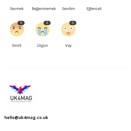
Sevmek
Beğenmemek
Sevdim
Eğlenceli
0
0
0
Sinirli
Üzgün
Vay
hello@uk4mag.co.uk