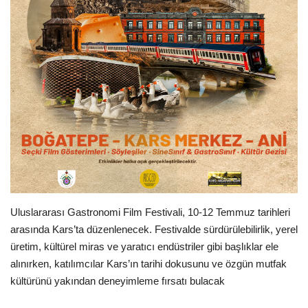
Londra
İngiltere
İş & Ekonomi
Videolar
Pazaryeri
Kültür - Sanat
Uluslararası Gastronomi Film Festivali, 10-12 Temmuz tarihleri
arasında Kars’ta düzenlenecek. Festivalde sürdürülebilirlik, yerel
Firma Rehberi
üretim, kültürel miras ve yaratıcı endüstriler gibi başlıklar ele
alınırken, katılımcılar Kars’ın tarihi dokusunu ve özgün mutfak
Restoranlar
kültürünü yakından deneyimleme fırsatı bulacak
Sağlık