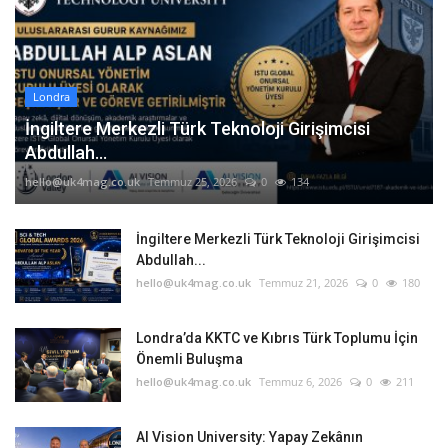
Londra
İngiltere Merkezli Türk Teknoloji Girişimcisi
Abdullah...
hello@uk4mag.co.uk
Temmuz 25, 2026
0
134
İngiltere Merkezli Türk Teknoloji Girişimcisi
Abdullah...
hello@uk4mag.co.uk
Temmuz 21, 2026
0
180
Londra’da KKTC ve Kıbrıs Türk Toplumu İçin
Önemli Buluşma
hello@uk4mag.co.uk
Temmuz 6, 2026
0
211
AI Vision University: Yapay Zekânın