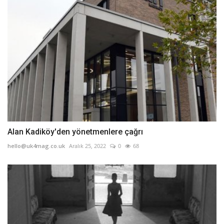
Alan Kadiköy'den yönetmenlere çağrı
hello@uk4mag.co.uk
Aralık 25, 2022
0
68