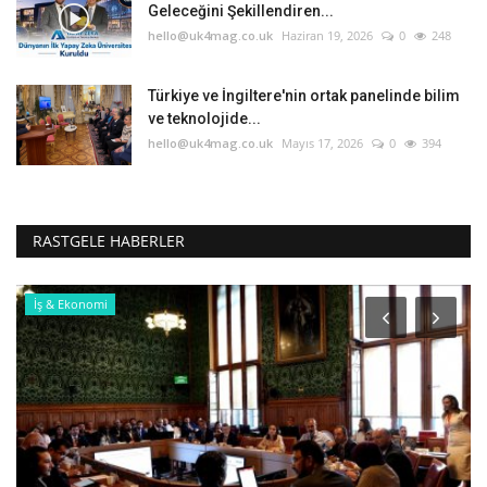
Geleceğini Şekillendiren...
hello@uk4mag.co.uk
Haziran 19, 2026
0
248
Türkiye ve İngiltere'nin ortak panelinde bilim
ve teknolojide...
hello@uk4mag.co.uk
Mayıs 17, 2026
0
394
RASTGELE HABERLER
Foto Galeri