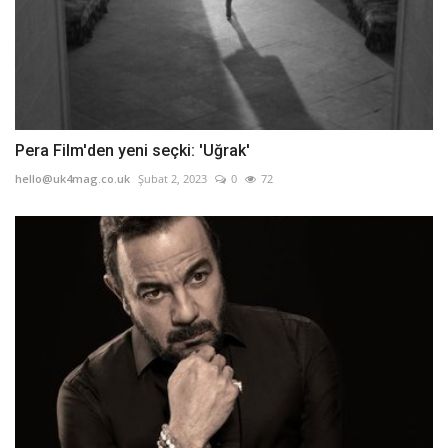
Pera Film'den yeni seçki: 'Uğrak'
hello@uk4mag.co.uk
Şubat 2, 2023
0
72