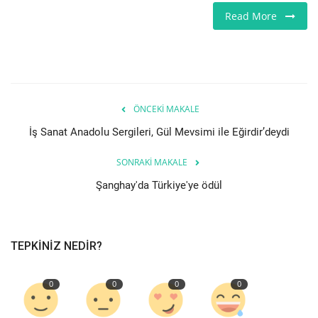
Read More
Teknoloji
Etkinlik
Hakkımızda
ÖNCEKI MAKALE
İş Sanat Anadolu Sergileri, Gül Mevsimi ile Eğirdir’deydi
Galeri
SONRAKI MAKALE
İletişim
Şanghay'da Türkiye'ye ödül
Dilim
English
Turkish
TEPKINIZ NEDIR?
0
0
0
0