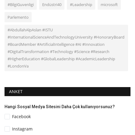
#BilgiGuvenligi
Endüstri40
#Leadership
microsoft
Parlemento
#AbdullahAlpAslan #ISTU
#InternationalScienceAndTechnologyUniversity #HonoraryBoard
#BoardMember #ArtificialIntelligence #AI #Innovation
#DigitalTransformation #Technology #Science #Research
#HigherEducation #GlobalLeadership #AcademicLeadership
#LondonVa
ANKET
Hangi Sosyal Medya Sitesini Daha Çok kullanıyorsunuz?
Facebook
Instagram