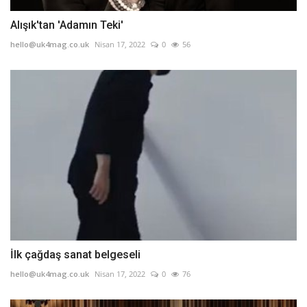
Alışık'tan 'Adamın Teki'
hello@uk4mag.co.uk
Nisan 17, 2022
0
56
İlk çağdaş sanat belgeseli
hello@uk4mag.co.uk
Nisan 17, 2022
0
76