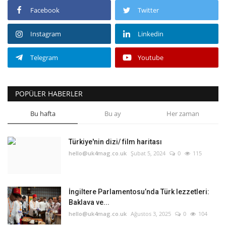
Facebook
Twitter
Instagram
Linkedin
Telegram
Youtube
POPÜLER HABERLER
Bu hafta
Bu ay
Her zaman
Türkiye'nin dizi/ film haritası
hello@uk4mag.co.uk
Şubat 5, 2024
0
115
İngiltere Parlamentosu’nda Türk lezzetleri:
Baklava ve...
hello@uk4mag.co.uk
Ağustos 3, 2025
0
104