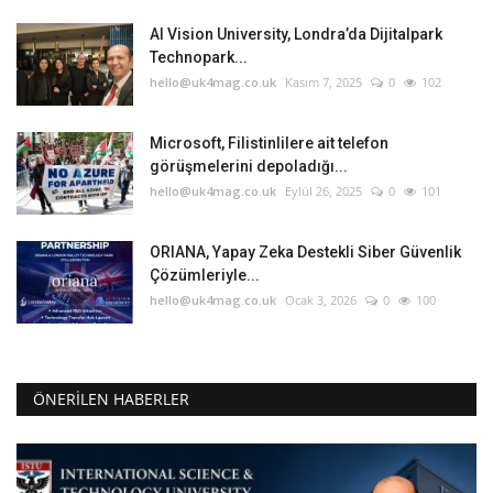
AI Vision University, Londra’da Dijitalpark
Technopark...
hello@uk4mag.co.uk
Kasım 7, 2025
0
102
Microsoft, Filistinlilere ait telefon
görüşmelerini depoladığı...
hello@uk4mag.co.uk
Eylül 26, 2025
0
101
ORIANA, Yapay Zeka Destekli Siber Güvenlik
Çözümleriyle...
hello@uk4mag.co.uk
Ocak 3, 2026
0
100
ÖNERILEN HABERLER