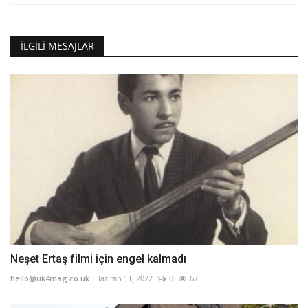
İLGILI MESAJLAR
Neşet Ertaş filmi için engel kalmadı
hello@uk4mag.co.uk
Haziran 11, 2022
0
67