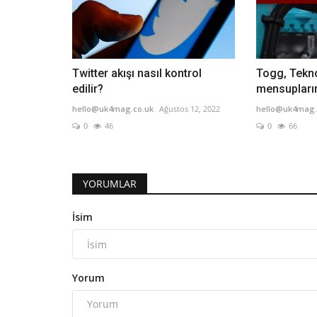
Twitter akışı nasıl kontrol
Togg, Tekno
edilir?
mensupların
hello@uk4mag.co.uk
Ağustos 12, 2022
hello@uk4mag.
0
46
0
66
YORUMLAR
İsim
Yorum