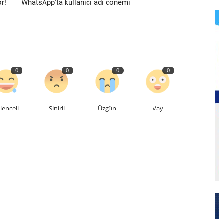
or!
WhatsApp'ta kullanıcı adı dönemi
0
0
0
0
lenceli
Sinirli
Üzgün
Vay