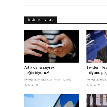
İLGILI MESAJLAR
Artık daha seyrek
Twitter'ı fe
değiştiriyoruz!
milyonu peşi
hello@uk4mag.co.uk
Nisan 17, 2022
hello@uk4mag.
0
57
0
71