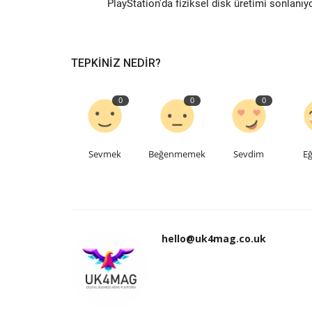
PlayStation'da fiziksel disk üretimi sonlanıy
TEPKINIZ NEDIR?
0
0
0
Sevmek
Beğenmemek
Sevdim
Eğ
hello@uk4mag.co.uk