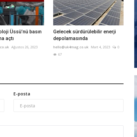
loji Üssü’nü basın
Gelecek sürdürülebilir enerji
a açtı
depolamasında
co.uk
Ağustos 26, 2023
hello@uk4mag.co.uk
Mart 4, 2023
0
67
E-posta