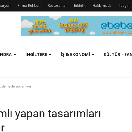
zaryeri
Firma Rehberi
Restoranlar
Etkinlik
Hakkımızda
İletişim
ONDRA
İNGILTERE
İŞ & EKONOMI
KÜLTÜR - S
gizlemekle suçlanıyor
mlı yapan tasarımları
r