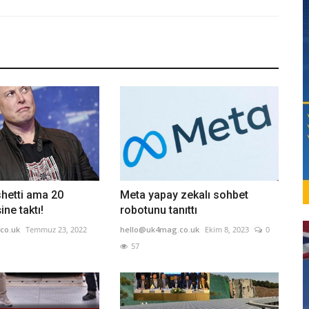
shetti ama 20
Meta yapay zekalı sohbet
ne taktı!
robotunu tanıttı
co.uk
Temmuz 23, 2022
hello@uk4mag.co.uk
Ekim 8, 2023
0
57