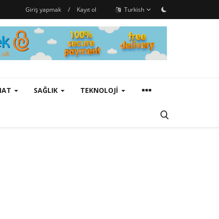
Giriş yapmak
/
Kayıt ol
Turkish
ANAT
SAĞLIK
TEKNOLOJI