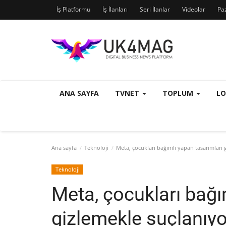
İş Platformu
İş İlanları
Seri İlanlar
Videolar
Pa
ANA SAYFA
TVNET
TOPLUM
L
Ana sayfa
Teknoloji
Meta, çocukları bağımlı yapan tasarımları 
Teknoloji
Meta, çocukları bağı
gizlemekle suçlanıyo