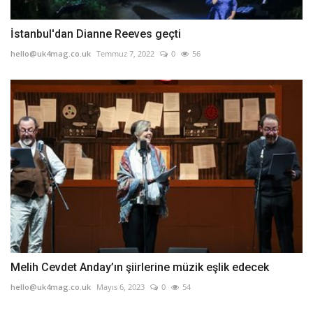
İstanbul'dan Dianne Reeves geçti
hello@uk4mag.co.uk
Temmuz 7, 2022
0
56
Melih Cevdet Anday’ın şiirlerine müzik eşlik edecek
hello@uk4mag.co.uk
Mayıs 6, 2023
0
54