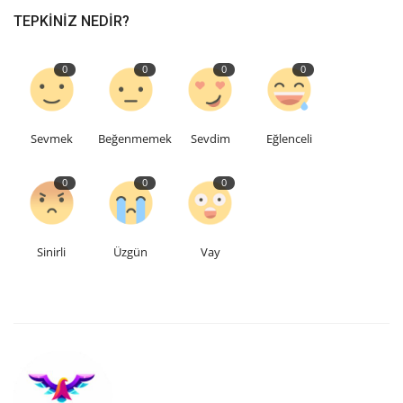
TEPKINIZ NEDIR?
0
0
0
0
Sevmek
Beğenmemek
Sevdim
Eğlenceli
0
0
0
Sinirli
Üzgün
Vay