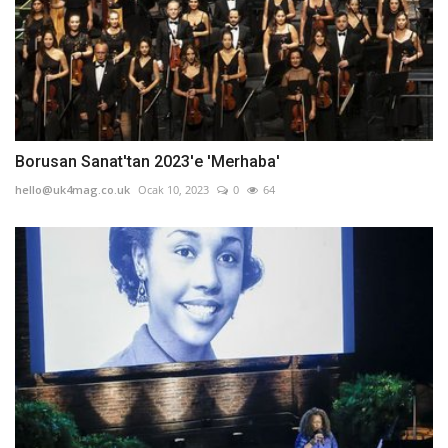
Borusan Sanat'tan 2023'e 'Merhaba'
hello@uk4mag.co.uk
Ocak 10, 2023
0
64