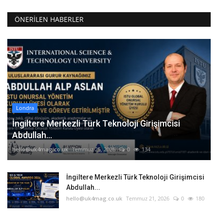
ÖNERILEN HABERLER
Londra
İngiltere Merkezli Türk Teknoloji Girişimcisi
Abdullah...
hello@uk4mag.co.uk
Temmuz 25, 2026
0
134
İngiltere Merkezli Türk Teknoloji Girişimcisi
Abdullah...
hello@uk4mag.co.uk
Temmuz 21, 2026
0
180