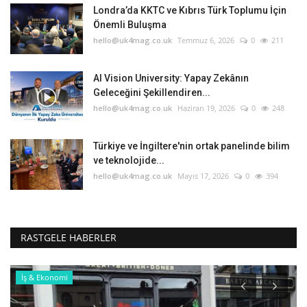
Londra’da KKTC ve Kıbrıs Türk Toplumu İçin
Önemli Buluşma
hello@uk4mag.co.uk
Temmuz 6, 2026
0
211
AI Vision University: Yapay Zekânın
Geleceğini Şekillendiren...
hello@uk4mag.co.uk
Haziran 19, 2026
0
248
Türkiye ve İngiltere'nin ortak panelinde bilim
ve teknolojide...
hello@uk4mag.co.uk
Mayıs 17, 2026
0
394
RASTGELE HABERLER
İş & Ekonomi