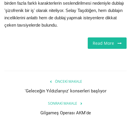
birden fazla farklı karakterlerin seslendirilmesi nedeniyle dublajı
'şizofrenik bir iş' olarak niteliyor. Selay Taşdöğen, hem dublajın
Teknoloji
inceliklerini anlattı hem de dublaj yapmak isteyenlere dikkat
çeken tavsiyelerde bulundu.
Etkinlik
Read More
Hakkımızda
Galeri
İletişim
ÖNCEKI MAKALE
Dilim
'Geleceğin Yıldızlarıyız' konserleri başlıyor
English
Turkish
SONRAKI MAKALE
Gilgameş Operası AKM'de