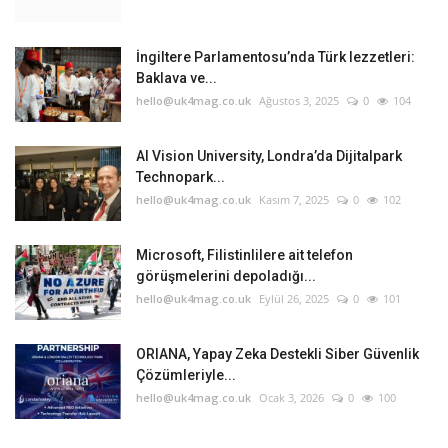
İngiltere Parlamentosu’nda Türk lezzetleri:
Baklava ve...
hello@uk4mag.co.uk
Ağustos 3, 2025
0
104
AI Vision University, Londra’da Dijitalpark
Technopark...
hello@uk4mag.co.uk
Kasım 7, 2025
0
102
Microsoft, Filistinlilere ait telefon
görüşmelerini depoladığı...
hello@uk4mag.co.uk
Eylül 26, 2025
0
101
ORIANA, Yapay Zeka Destekli Siber Güvenlik
Çözümleriyle...
hello@uk4mag.co.uk
Ocak 3, 2026
0
100