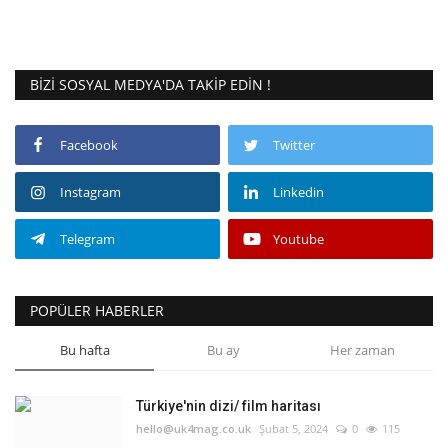
BIZI SOSYAL MEDYA'DA TAKIP EDIN !
Facebook
Twitter
Instagram
Linkedin
Telegram
Youtube
POPÜLER HABERLER
Bu hafta
Bu ay
Her zaman
Türkiye'nin dizi/ film haritası
hello@uk4mag.co.uk
Şubat 5, 2024
0
115