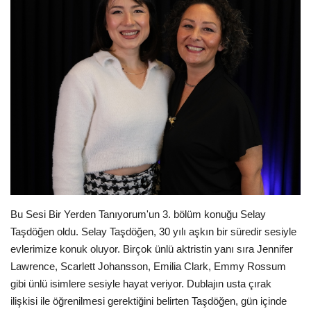
Londra
İngiltere
İş & Ekonomi
Videolar
Pazaryeri
Kültür - Sanat
Bu Sesi Bir Yerden Tanıyorum'un 3. bölüm konuğu Selay
Taşdöğen oldu. Selay Taşdöğen, 30 yılı aşkın bir süredir sesiyle
Firma Rehberi
evlerimize konuk oluyor. Birçok ünlü aktristin yanı sıra Jennifer
Lawrence, Scarlett Johansson, Emilia Clark, Emmy Rossum
Restoranlar
gibi ünlü isimlere sesiyle hayat veriyor. Dublajın usta çırak
ilişkisi ile öğrenilmesi gerektiğini belirten Taşdöğen, gün içinde
Sağlık