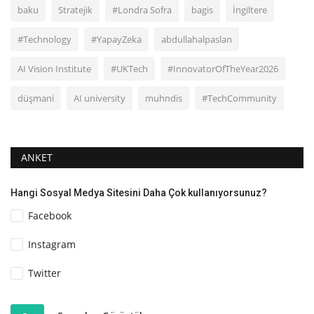
baku
Stratejik
#Londra Sofra
bagis
İngiltere
#Technology
#YapayZeka
abdullahalpaslan
AI Vision Institute
#UKTech
#InnovatorOfTheYear2026
düşmani
AI university
muhndis
#TechCommunity
ANKET
Hangi Sosyal Medya Sitesini Daha Çok kullanıyorsunuz?
Facebook
Instagram
Twitter