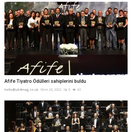
Afife Tiyatro Ödülleri sahiplerini buldu
hello@uk4mag.co.uk
Ekim 24, 2022
0
63