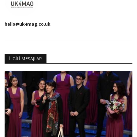
hello@uk4mag.co.uk
İLGILI MESAJLAR