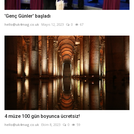
'Genç Günler' başladı
hello@uk4mag.co.uk
Mayıs 12, 2023
0
67
4 müze 100 gün boyunca ücretsiz!
hello@uk4mag.co.uk
Ekim 8, 2023
0
59