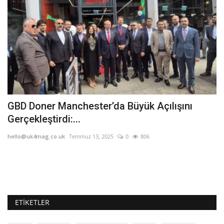
a
GBD Doner Manchester’da Büyük Açılışını
İ
Gerçekleştirdi:...
E
hello@uk4mag.co.uk
Temmuz 13, 2025
0
806
he
Dü
yü
ETIKETLER