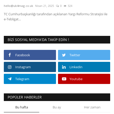
hello@uk4mag.co.uk
Nisan 21, 2025
0
324
Londra
TC Cumhurbaşkanlığı tarafından açıklanan Yargı Reformu Stratejisi ile
e-Tebligat...
İngiltere
Videolar
BIZI SOSYAL MEDYA'DA TAKIP EDIN !
İş & Ekonomi
Facebook
Twitter
Pazaryeri
Instagram
Linkedin
Kültür - Sanat
Telegram
Youtube
Firma Rehberi
POPÜLER HABERLER
Restoranlar
Bu hafta
Bu ay
Her zaman
Sağlık