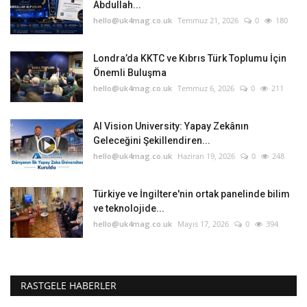
Abdullah...
hello@uk4mag.co.uk
Temmuz 21, 2026
0
180
Londra’da KKTC ve Kıbrıs Türk Toplumu İçin
Önemli Buluşma
hello@uk4mag.co.uk
Temmuz 6, 2026
0
211
AI Vision University: Yapay Zekânın
Geleceğini Şekillendiren...
hello@uk4mag.co.uk
Haziran 19, 2026
0
248
Türkiye ve İngiltere'nin ortak panelinde bilim
ve teknolojide...
hello@uk4mag.co.uk
Mayıs 17, 2026
0
394
RASTGELE HABERLER