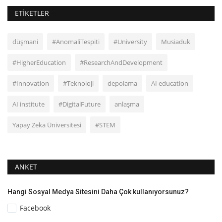
ETIKETLER
düşmani
#AnomaliTespiti
#University
Musiaduk
#HigherEducation
#ResearchAndDevelopment
#Innovation
#Teknoloji
depolama
AI education
AI institute
#DigitalFuture
anlaşma
Yapay Zeka Üniversitesi
#STEM
ANKET
Hangi Sosyal Medya Sitesini Daha Çok kullanıyorsunuz?
Facebook