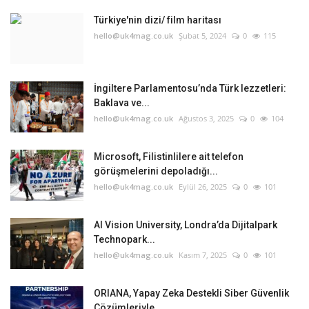
Türkiye'nin dizi/ film haritası
Etkinlik
hello@uk4mag.co.uk
Şubat 5, 2024
0
115
Teknoloji
İngiltere Parlamentosu’nda Türk lezzetleri:
Hakkımızda
Baklava ve...
hello@uk4mag.co.uk
Ağustos 3, 2025
0
104
Galeri
Microsoft, Filistinlilere ait telefon
görüşmelerini depoladığı...
İletişim
hello@uk4mag.co.uk
Eylül 26, 2025
0
101
Dilim
AI Vision University, Londra’da Dijitalpark
English
Turkish
Technopark...
hello@uk4mag.co.uk
Kasım 7, 2025
0
101
ORIANA, Yapay Zeka Destekli Siber Güvenlik
Çözümleriyle...