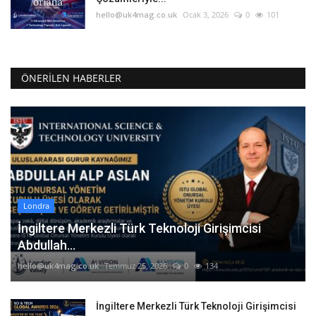
hello@uk4mag.co.uk
Ocak 3, 2026
0
101
ÖNERILEN HABERLER
Londra
İngiltere Merkezli Türk Teknoloji Girişimcisi
Abdullah...
hello@uk4mag.co.uk
Temmuz 25, 2026
0
134
İngiltere Merkezli Türk Teknoloji Girişimcisi