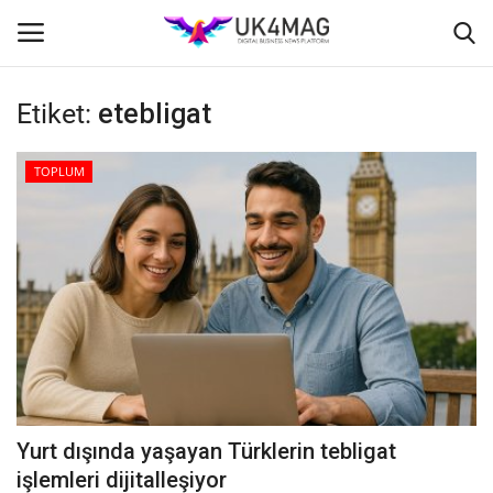
Etiket:
etebligat
Giriş yapmak
Kayıt ol
TOPLUM
Ana Sayfa
İş Platformu
TVNET
TOPLUM
İş İlanları
Yurt dışında yaşayan Türklerin tebligat
Seri İlanlar
işlemleri dijitalleşiyor