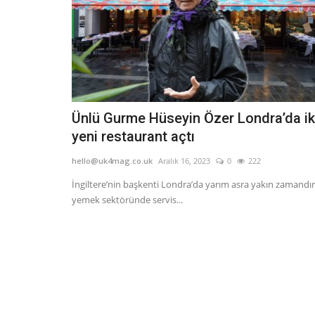
Ünlü Gurme Hüseyin Özer Londra’da ik
yeni restaurant açtı
hello@uk4mag.co.uk
Aralık 16, 2023
0
222
İngiltere’nin başkenti Londra’da yarım asra yakın zamandır
yemek sektöründe servis...