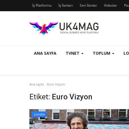
İş Platformu
İş İlanları
Seri İlanlar
Videolar
Pa
ANA SAYFA
TVNET
TOPLUM
L
Ana sayfa
Euro Vizyon
Etiket:
Euro Vizyon
Londra