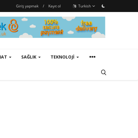
Giriş yapmak
/
Kayıt ol
Turkish
ANAT
SAĞLIK
TEKNOLOJI