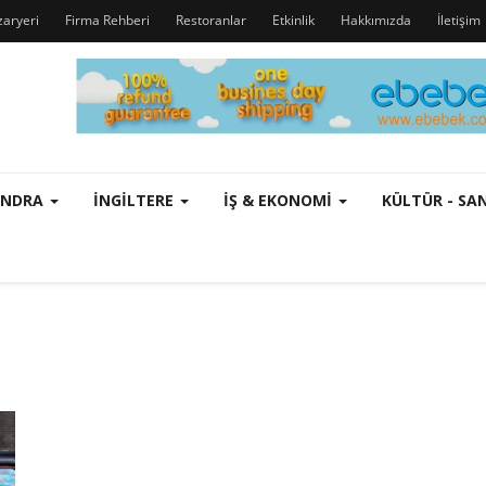
zaryeri
Firma Rehberi
Restoranlar
Etkinlik
Hakkımızda
İletişim
ONDRA
İNGILTERE
İŞ & EKONOMI
KÜLTÜR - S