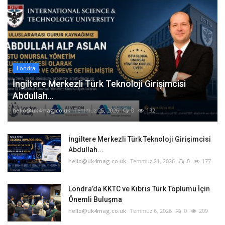
Londra
İngiltere Merkezli Türk Teknoloji Girişimcisi
Abdullah...
hello@uk4mag.co.uk
Temmuz 25, 2026
0
132
İngiltere Merkezli Türk Teknoloji Girişimcisi
Abdullah...
hello@uk4mag.co.uk
Temmuz 21, 2026
0
177
Londra’da KKTC ve Kıbrıs Türk Toplumu İçin
Önemli Buluşma
hello@uk4mag.co.uk
Temmuz 6, 2026
0
209