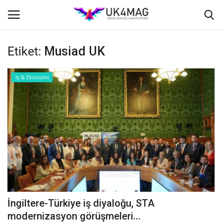
Etiket:
Musiad UK
Giriş yapmak
Kayıt ol
İş & Ekonomi
Ana Sayfa
TOPLUM
İş Platformu
TVNET
İş İlanları
İngiltere-Türkiye iş diyaloğu, STA
Seri İlanlar
modernizasyon görüşmeleri...