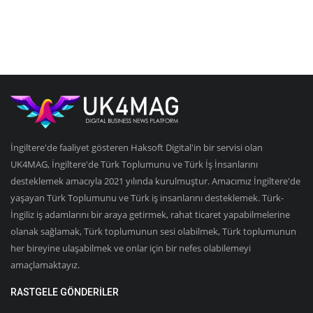
İngiltere'de faaliyet gösteren Haksoft Digital'in bir servisi olan
UK4MAG, İngiltere'de Türk Toplumunu ve Türk İş İnsanlarını
desteklemek amacıyla 2021 yılında kurulmuştur. Amacımız İngiltere'de
yaşayan Türk Toplumunu ve Türk iş insanlarını desteklemek. Türk-
İngiliz iş adamlarını bir araya getirmek, rahat ticaret yapabilmelerine
olanak sağlamak, Türk toplumunun sesi olabilmek, Türk toplumunun
her bireyine ulaşabilmek ve onlar için bir nefes olabilemeyi
amaçlamaktayız.
RASTGELE GÖNDERILER