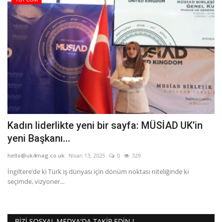
Etkinlik
Teknoloji
Hakkımızda
Galeri
İletişim
Kadın liderlikte yeni bir sayfa: MÜSİAD UK’in
yeni Başkanı...
Dilim
hello@uk4mag.co.uk
Nisan 13, 2025
0
329
English
Turkish
İngiltere’de ki Türk iş dünyası için dönüm noktası niteliğinde ki
seçimde, vizyoner...
BIZI SOSYAL MEDYA'DA TAKIP EDIN !