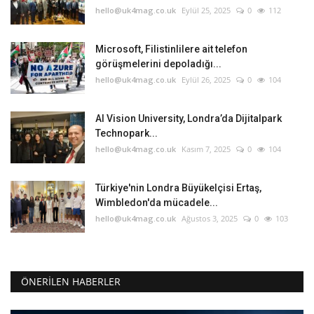
hello@uk4mag.co.uk
Eylül 25, 2025
0
112
Microsoft, Filistinlilere ait telefon
görüşmelerini depoladığı...
hello@uk4mag.co.uk
Eylül 26, 2025
0
104
AI Vision University, Londra’da Dijitalpark
Technopark...
hello@uk4mag.co.uk
Kasım 7, 2025
0
104
Türkiye'nin Londra Büyükelçisi Ertaş,
Wimbledon'da mücadele...
hello@uk4mag.co.uk
Ağustos 3, 2025
0
103
ÖNERILEN HABERLER