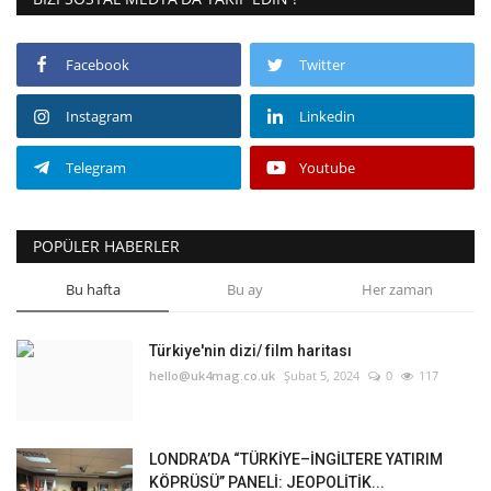
Facebook
Twitter
Instagram
Linkedin
Telegram
Youtube
POPÜLER HABERLER
Bu hafta
Bu ay
Her zaman
Türkiye'nin dizi/ film haritası
hello@uk4mag.co.uk
Şubat 5, 2024
0
117
LONDRA’DA “TÜRKİYE–İNGİLTERE YATIRIM
KÖPRÜSÜ” PANELİ: JEOPOLİTİK...