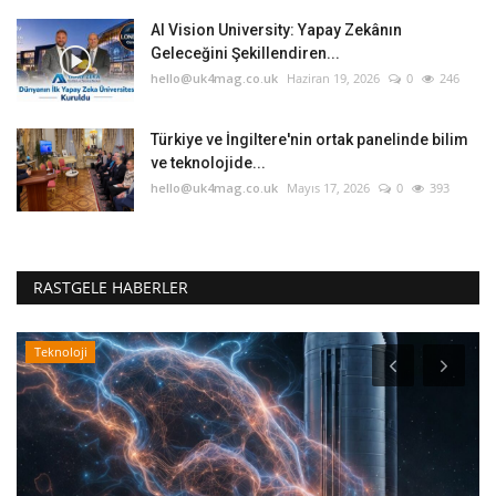
AI Vision University: Yapay Zekânın
Geleceğini Şekillendiren...
hello@uk4mag.co.uk
Haziran 19, 2026
0
246
Türkiye ve İngiltere'nin ortak panelinde bilim
ve teknolojide...
hello@uk4mag.co.uk
Mayıs 17, 2026
0
393
RASTGELE HABERLER
Teknoloji