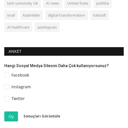
tech university UK
AI news
United State
politika
israil
Kadınlider
digital transformation
haksoft
AI healthcare
azerbaycan
ANKET
Hangi Sosyal Medya Sitesini Daha Çok kullanıyorsunuz?
Facebook
Instagram
Twitter
Sonuçları Görüntüle
Oy