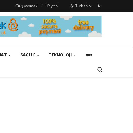
Giriş yapmak
/
Kayıt ol
Turkish
ANAT
SAĞLIK
TEKNOLOJI