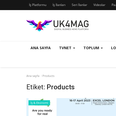
İş Platformu
İş İlanları
Seri İlanlar
Videolar
Pa
ANA SAYFA
TVNET
TOPLUM
L
Ana sayfa
Products
Etiket:
Products
İş & Ekonomi