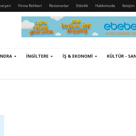
zaryeri
Firma Rehberi
Restoranlar
Etkinlik
Hakkımızda
İletişim
ONDRA
İNGILTERE
İŞ & EKONOMI
KÜLTÜR - S