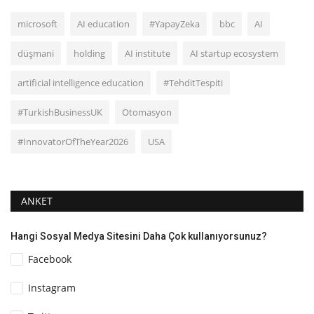
microsoft
AI education
#YapayZeka
bbc
AI
düşmani
holding
AI institute
AI startup ecosystem
artificial intelligence education
#TehditTespiti
#TurkishBusinessUK
Otomasyon
#InnovatorOfTheYear2026
USA
ANKET
Hangi Sosyal Medya Sitesini Daha Çok kullanıyorsunuz?
Facebook
Instagram