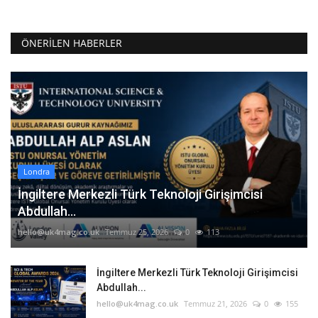
ÖNERILEN HABERLER
Londra
İngiltere Merkezli Türk Teknoloji Girişimcisi
Abdullah...
hello@uk4mag.co.uk
Temmuz 25, 2026
0
113
İngiltere Merkezli Türk Teknoloji Girişimcisi
Abdullah...
hello@uk4mag.co.uk
Temmuz 21, 2026
0
155