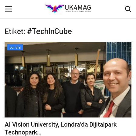
Etiket:
#TechInCube
Giriş yapmak
Kayıt ol
Londra
Ana Sayfa
İş Platformu
TVNET
TOPLUM
Seri İlanlar
AI Vision University, Londra’da Dijitalpark
Londra
Technopark...