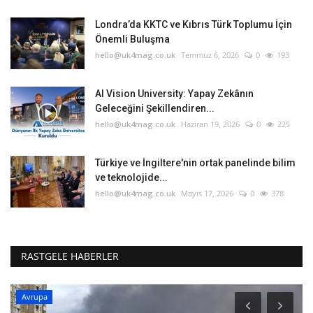
Londra’da KKTC ve Kıbrıs Türk Toplumu İçin
Önemli Buluşma
hello@uk4mag.co.uk
Temmuz 6, 2026
0
193
AI Vision University: Yapay Zekânın
Geleceğini Şekillendiren...
hello@uk4mag.co.uk
Haziran 19, 2026
0
225
Türkiye ve İngiltere'nin ortak panelinde bilim
ve teknolojide...
hello@uk4mag.co.uk
Mayıs 17, 2026
0
378
RASTGELE HABERLER
Avrupa