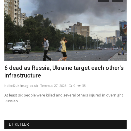
6 dead as Russia, Ukraine target each other's
B
infrastructure
k
hello@uk4mag.co.uk
Temmuz 27, 2026
0
35
he
At least six people were killed and several others injured in overnight
Bu
Russian...
alt
ETIKETLER