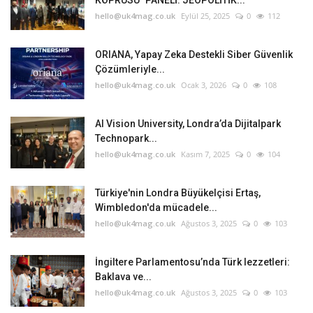
hello@uk4mag.co.uk
Eylül 25, 2025
0
112
Etkinlik
ORIANA, Yapay Zeka Destekli Siber Güvenlik
Teknoloji
Çözümleriyle...
hello@uk4mag.co.uk
Ocak 3, 2026
0
108
Hakkımızda
AI Vision University, Londra’da Dijitalpark
Galeri
Technopark...
hello@uk4mag.co.uk
Kasım 7, 2025
0
104
İletişim
Türkiye'nin Londra Büyükelçisi Ertaş,
Wimbledon'da mücadele...
Dilim
hello@uk4mag.co.uk
Ağustos 3, 2025
0
103
English
Turkish
İngiltere Parlamentosu’nda Türk lezzetleri:
Baklava ve...
hello@uk4mag.co.uk
Ağustos 3, 2025
0
103