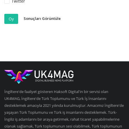
Twitter
Sonuçları Görüntüle
Oy
İngiltere'de faaliyet gösteren Haksoft Digital'in bir servisi olan
UK4MAG, İngiltere'de Türk Toplumunu ve Türk İş İnsanlarını
desteklemek amacıyla 2021 yılında kurulmuştur. Amacımız İngiltere'de
yaşayan Türk Toplumunu ve Türk iş insanlarını desteklemek. Türk-
İngiliz iş adamlarını bir araya getirmek, rahat ticaret yapabilmelerine
olanak sağlamak, Türk toplumunun sesi olabilmek, Türk toplumunun