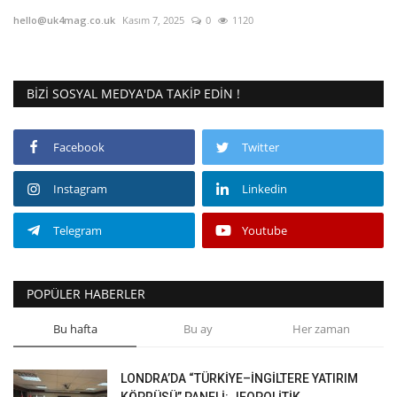
hello@uk4mag.co.uk
Kasım 7, 2025
0
1120
İş İlanları
İngiltere
BIZI SOSYAL MEDYA'DA TAKIP EDIN !
Videolar
Facebook
Twitter
İş & Ekonomi
Instagram
Linkedin
Pazaryeri
Telegram
Youtube
Kültür - Sanat
POPÜLER HABERLER
Firma Rehberi
Bu hafta
Bu ay
Her zaman
Sağlık
LONDRA’DA “TÜRKİYE–İNGİLTERE YATIRIM
Restoranlar
KÖPRÜSÜ” PANELİ: JEOPOLİTİK...