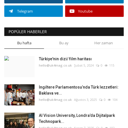
Telegram
Youtube
POPÜLER HABERLER
Bu hafta
Bu ay
Her zaman
Türkiye'nin dizi/ film haritası
hello@uk4mag.co.uk
Şubat 5, 2024
0
115
İngiltere Parlamentosu’nda Türk lezzetleri:
Baklava ve...
hello@uk4mag.co.uk
Ağustos 3, 2025
0
104
AI Vision University, Londra’da Dijitalpark
Technopark...
hello@uk4mag.co.uk
Kasım 7, 2025
0
102