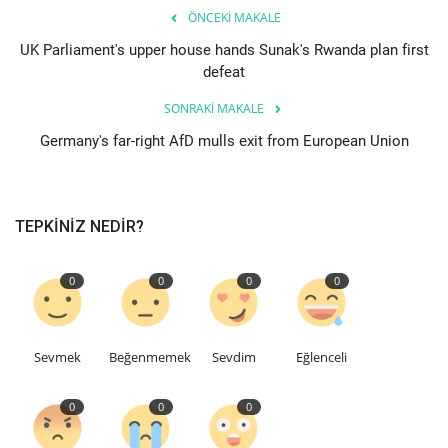
ÖNCEKI MAKALE
Etkinlik
UK Parliament's upper house hands Sunak's Rwanda plan first
defeat
Teknoloji
SONRAKI MAKALE
Germany's far-right AfD mulls exit from European Union
Hakkımızda
Galeri
TEPKINIZ NEDIR?
İletişim
0
0
0
0
Dilim
English
Turkish
Sevmek
Beğenmemek
Sevdim
Eğlenceli
0
0
0