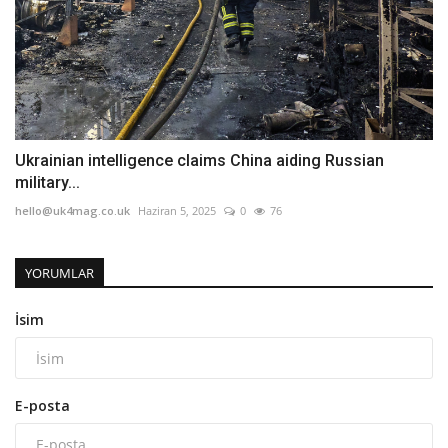
Ukrainian intelligence claims China aiding Russian
military...
hello@uk4mag.co.uk
Haziran 5, 2025
0
76
YORUMLAR
İsim
E-posta