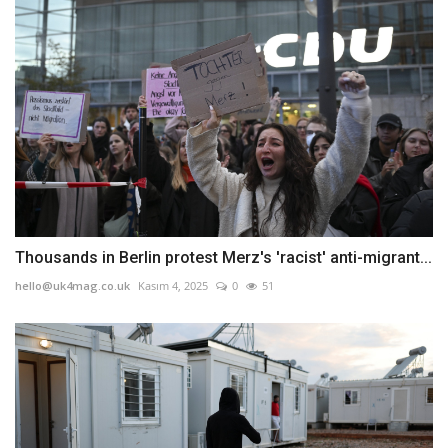
Thousands in Berlin protest Merz's 'racist' anti-migrant...
hello@uk4mag.co.uk
Kasım 4, 2025
0
51