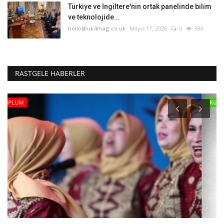
Türkiye ve İngiltere'nin ortak panelinde bilim
ve teknolojide...
hello@uk4mag.co.uk
Mayıs 17, 2026
0
394
RASTGELE HABERLER
Kültür - Sanat