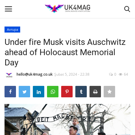
Avrupa
Giriş yapmak
Kayıt ol
Under fire Musk visits Auschwitz
ahead of Holocaust Memorial
Ana Sayfa
Day
İş Platformu
hello@uk4mag.co.uk
Şubat 5, 2024 - 22:38
0
64
TVNET
TOPLUM
Londra
İş İlanları