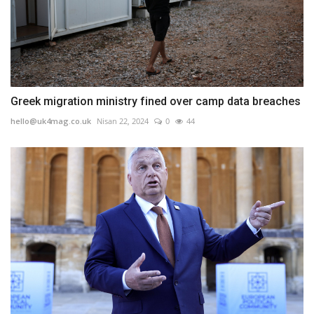
Greek migration ministry fined over camp data breaches
hello@uk4mag.co.uk
Nisan 22, 2024
0
44