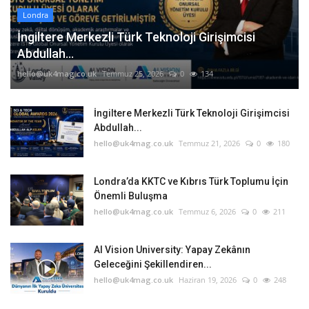
Londra
İngiltere Merkezli Türk Teknoloji Girişimcisi
Abdullah...
hello@uk4mag.co.uk
Temmuz 25, 2026
0
134
İngiltere Merkezli Türk Teknoloji Girişimcisi
Abdullah...
hello@uk4mag.co.uk
Temmuz 21, 2026
0
180
Londra’da KKTC ve Kıbrıs Türk Toplumu İçin
Önemli Buluşma
hello@uk4mag.co.uk
Temmuz 6, 2026
0
211
AI Vision University: Yapay Zekânın
Geleceğini Şekillendiren...
hello@uk4mag.co.uk
Haziran 19, 2026
0
248