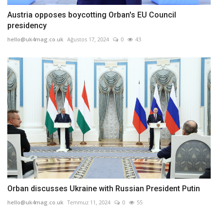
Austria opposes boycotting Orban's EU Council
presidency
hello@uk4mag.co.uk
Ağustos 17, 2024
0
43
Orban discusses Ukraine with Russian President Putin
hello@uk4mag.co.uk
Temmuz 11, 2024
0
55