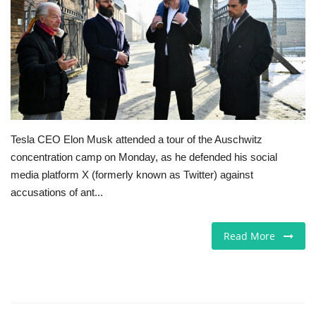
Seri İlanlar
İngiltere
Videolar
İş & Ekonomi
Tesla CEO Elon Musk attended a tour of the Auschwitz
concentration camp on Monday, as he defended his social
Pazaryeri
media platform X (formerly known as Twitter) against
accusations of ant...
Kültür - Sanat
Read More
Firma Rehberi
Sağlık
Restoranlar