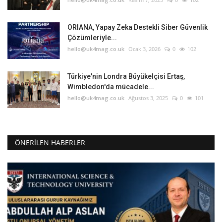
ORIANA, Yapay Zeka Destekli Siber Güvenlik
Çözümleriyle...
hello@uk4mag.co.uk
Ocak 3, 2026
0
102
Türkiye'nin Londra Büyükelçisi Ertaş,
Wimbledon'da mücadele...
hello@uk4mag.co.uk
Ağustos 3, 2025
0
101
ÖNERILEN HABERLER