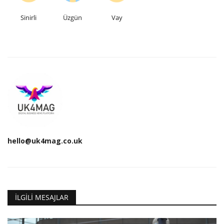
Sinirli
Üzgün
Vay
hello@uk4mag.co.uk
İLGILI MESAJLAR