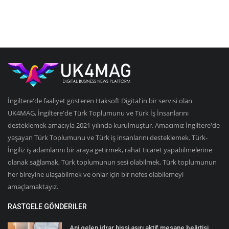
İngiltere'de faaliyet gösteren Haksoft Digital'in bir servisi olan
UK4MAG, İngiltere'de Türk Toplumunu ve Türk İş İnsanlarını
desteklemek amacıyla 2021 yılında kurulmuştur. Amacımız İngiltere'de
yaşayan Türk Toplumunu ve Türk iş insanlarını desteklemek. Türk-
İngiliz iş adamlarını bir araya getirmek, rahat ticaret yapabilmelerine
olanak sağlamak, Türk toplumunun sesi olabilmek, Türk toplumunun
her bireyine ulaşabilmek ve onlar için bir nefes olabilemeyi
amaçlamaktayız.
RASTGELE GÖNDERILER
Ani gelen idrar hissi aşırı aktif mesane belirtisi