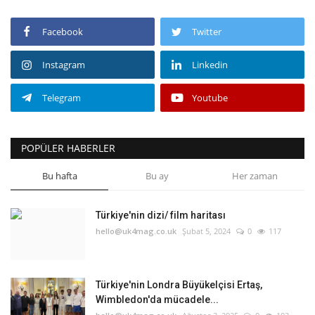
Facebook
Twitter
Instagram
Linkedin
Telegram
Youtube
POPÜLER HABERLER
Bu hafta
Bu ay
Her zaman
Türkiye'nin dizi/ film haritası
hello@uk4mag.co.uk
Şubat 5, 2024
0
117
Türkiye'nin Londra Büyükelçisi Ertaş,
Wimbledon'da mücadele...