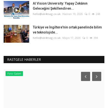
AI Vision University: Yapay Zekânın
Geleceğini Şekillendiren...
hello@uk4mag.co.uk
Haziran 19, 2026
0
248
Türkiye ve İngiltere'nin ortak panelinde bilim
ve teknolojide...
hello@uk4mag.co.uk
Mayıs 17, 2026
0
394
RASTGELE HABERLER
Foto Galeri