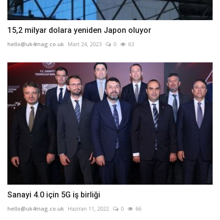
15,2 milyar dolara yeniden Japon oluyor
hello@uk4mag.co.uk
Mart 24, 2023
0
63
Sanayi 4.0 için 5G iş birliği
hello@uk4mag.co.uk
Haziran 11, 2022
0
66