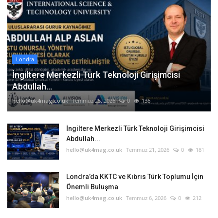
Londra
İngiltere Merkezli Türk Teknoloji Girişimcisi
Abdullah...
hello@uk4mag.co.uk
Temmuz 25, 2026
0
136
İngiltere Merkezli Türk Teknoloji Girişimcisi
Abdullah...
hello@uk4mag.co.uk
Temmuz 21, 2026
0
181
Londra’da KKTC ve Kıbrıs Türk Toplumu İçin
Önemli Buluşma
hello@uk4mag.co.uk
Temmuz 6, 2026
0
212