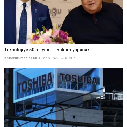
Teknolojiye 50 milyon TL yatırım yapacak
hello@uk4mag.co.uk
Nisan 9, 2022
0
45