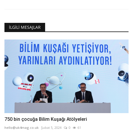
İLGILI MESAJLAR
750 bin çocuğa Bilim Kuşağı Atölyeleri
hello@uk4mag.co.uk
Şubat 5, 2024
0
61