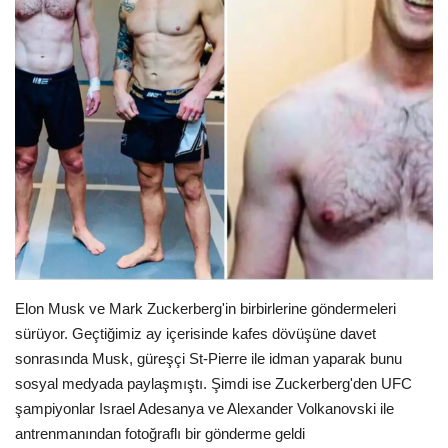
Seri İlanlar
İngiltere
Videolar
İş & Ekonomi
Kültür - Sanat
Firma Rehberi
Elon Musk ve Mark Zuckerberg'in birbirlerine göndermeleri
sürüyor. Geçtiğimiz ay içerisinde kafes dövüşüne davet
Pazaryeri
sonrasında Musk, güreşçi St-Pierre ile idman yaparak bunu
sosyal medyada paylaşmıştı. Şimdi ise Zuckerberg'den UFC
Restoranlar
şampiyonlar Israel Adesanya ve Alexander Volkanovski ile
antrenmanından fotoğraflı bir gönderme geldi
Sağlık