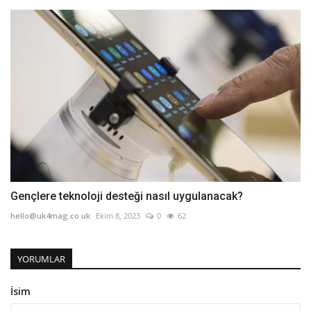
Gençlere teknoloji desteği nasıl uygulanacak?
hello@uk4mag.co.uk
Ekim 8, 2023
0
62
YORUMLAR
İsim