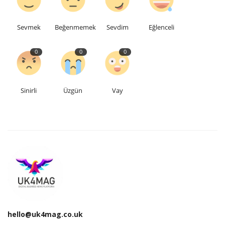
Sevmek
Beğenmemek
Sevdim
Eğlenceli
0
0
0
Sinirli
Üzgün
Vay
hello@uk4mag.co.uk