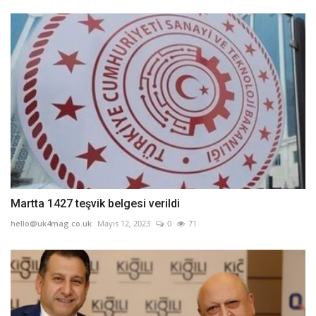
Martta 1427 teşvik belgesi verildi
hello@uk4mag.co.uk
Mayıs 12, 2023
0
71