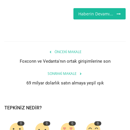
Teknoloji
Haberin Devamı...
Etkinlik
Hakkımızda
ÖNCEKI MAKALE
Galeri
Foxconn ve Vedanta'nın ortak girişimlerine son
İletişim
SONRAKI MAKALE
69 milyar dolarlık satın almaya yeşil ışık
Dilim
English
Turkish
TEPKINIZ NEDIR?
0
0
0
0