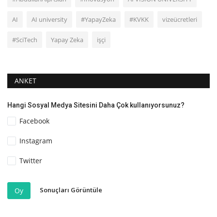
AI
AI university
#YapayZeka
#KVKK
vizeücretleri
#SciTech
Yapay Zeka
işçi
ANKET
Hangi Sosyal Medya Sitesini Daha Çok kullanıyorsunuz?
Facebook
Instagram
Twitter
Sonuçları Görüntüle
Oy