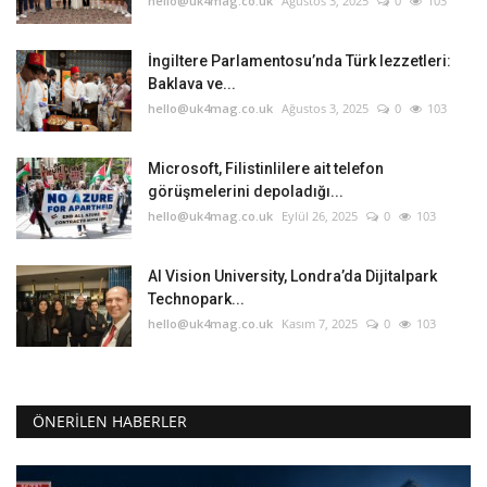
hello@uk4mag.co.uk
Ağustos 3, 2025
0
103
İngiltere Parlamentosu’nda Türk lezzetleri:
Baklava ve...
hello@uk4mag.co.uk
Ağustos 3, 2025
0
103
Microsoft, Filistinlilere ait telefon
görüşmelerini depoladığı...
hello@uk4mag.co.uk
Eylül 26, 2025
0
103
AI Vision University, Londra’da Dijitalpark
Technopark...
hello@uk4mag.co.uk
Kasım 7, 2025
0
103
ÖNERILEN HABERLER