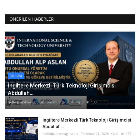
ÖNERILEN HABERLER
Londra
İngiltere Merkezli Türk Teknoloji Girişimcisi
Abdullah...
hello@uk4mag.co.uk
Temmuz 25, 2026
0
133
İngiltere Merkezli Türk Teknoloji Girişimcisi
Abdullah...
hello@uk4mag.co.uk
Temmuz 21, 2026
0
177