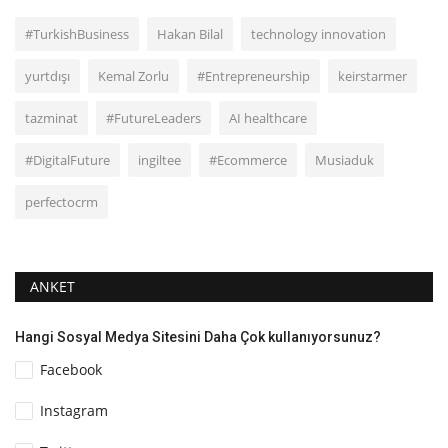
#TurkishBusiness
Hakan Bilal
technology innovation
yurtdışı
Kemal Zorlu
#Entrepreneurship
keirstarmer
tazminat
#FutureLeaders
AI healthcare
#DigitalFuture
ingiltee
#Ecommerce
Musiaduk
perfectocrm
ANKET
Hangi Sosyal Medya Sitesini Daha Çok kullanıyorsunuz?
Facebook
Instagram