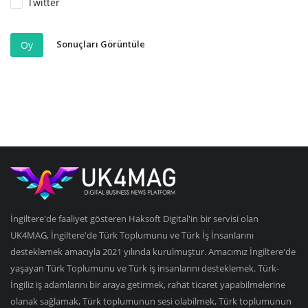
Twitter
Sonuçları Görüntüle
Oy
İngiltere'de faaliyet gösteren Haksoft Digital'in bir servisi olan
UK4MAG, İngiltere'de Türk Toplumunu ve Türk İş İnsanlarını
desteklemek amacıyla 2021 yılında kurulmuştur. Amacımız İngiltere'de
yaşayan Türk Toplumunu ve Türk iş insanlarını desteklemek. Türk-
İngiliz iş adamlarını bir araya getirmek, rahat ticaret yapabilmelerine
olanak sağlamak, Türk toplumunun sesi olabilmek, Türk toplumunun