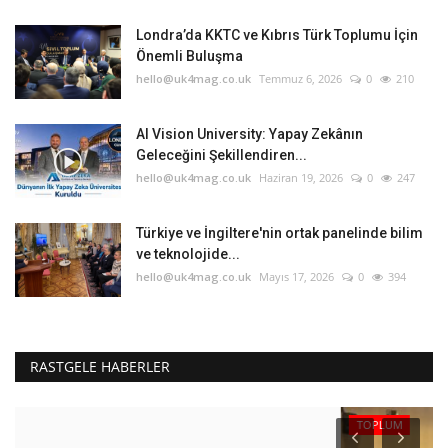
Londra’da KKTC ve Kıbrıs Türk Toplumu İçin
Önemli Buluşma
hello@uk4mag.co.uk
Temmuz 6, 2026
0
210
AI Vision University: Yapay Zekânın
Geleceğini Şekillendiren...
hello@uk4mag.co.uk
Haziran 19, 2026
0
247
Türkiye ve İngiltere'nin ortak panelinde bilim
ve teknolojide...
hello@uk4mag.co.uk
Mayıs 17, 2026
0
394
RASTGELE HABERLER
TOPLUM