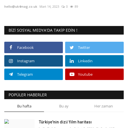
hello@uk4mag.co.uk
Mart 14, 2023
0
89
Londra
İngiltere
BIZI SOSYAL MEDYA'DA TAKIP EDIN !
İş & Ekonomi
Facebook
Twitter
Videolar
Instagram
Linkedin
Firma Rehberi
Telegram
Youtube
Pazaryeri
POPÜLER HABERLER
Kültür - Sanat
Bu hafta
Bu ay
Her zaman
Restoranlar
Türkiye'nin dizi/ film haritası
Sağlık