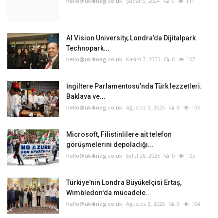
hello@uk4mag.co.uk
Şubat 5, 2024
0
117
Teknoloji
AI Vision University, Londra’da Dijitalpark
Etkinlik
Technopark...
hello@uk4mag.co.uk
Kasım 7, 2025
0
107
Hakkımızda
İngiltere Parlamentosu’nda Türk lezzetleri:
Galeri
Baklava ve...
hello@uk4mag.co.uk
Ağustos 3, 2025
0
105
İletişim
Microsoft, Filistinlilere ait telefon
görüşmelerini depoladığı...
Dilim
hello@uk4mag.co.uk
Eylül 26, 2025
0
105
English
Turkish
Türkiye'nin Londra Büyükelçisi Ertaş,
Wimbledon'da mücadele...
hello@uk4mag.co.uk
Ağustos 3, 2025
0
104