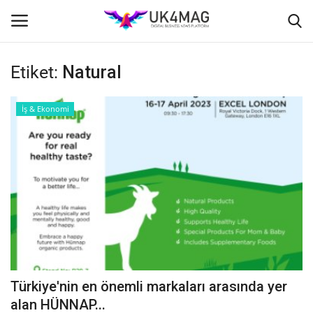
Etiket:
Natural
Giriş yapmak
Kayıt ol
İş & Ekonomi
Ana Sayfa
TVNET
TOPLUM
İş Platformu
İş İlanları
Türkiye'nin en önemli markaları arasında yer
Seri İlanlar
alan HÜNNAP...