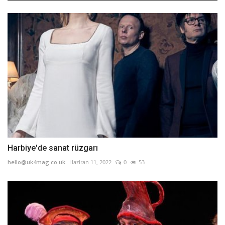
Harbiye'de sanat rüzgarı
hello@uk4mag.co.uk
Haziran 11, 2022
0
53