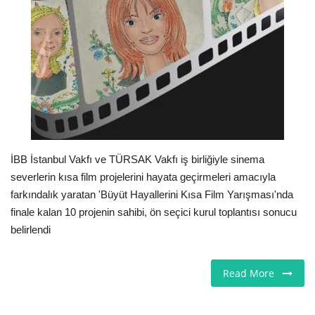
Londra
İngiltere
İş & Ekonomi
Videolar
İBB İstanbul Vakfı ve TÜRSAK Vakfı iş birliğiyle sinema
Pazaryeri
severlerin kısa film projelerini hayata geçirmeleri amacıyla
farkındalık yaratan 'Büyüt Hayallerini Kısa Film Yarışması'nda
Kültür - Sanat
finale kalan 10 projenin sahibi, ön seçici kurul toplantısı sonucu
belirlendi
Firma Rehberi
Read More
Restoranlar
Sağlık