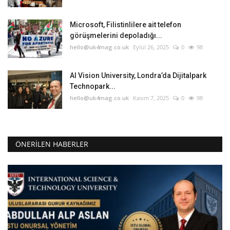
Microsoft, Filistinlilere ait telefon
görüşmelerini depoladığı...
hello@uk4mag.co.uk
Eylül 26, 2025
0
98
AI Vision University, Londra’da Dijitalpark
Technopark...
hello@uk4mag.co.uk
Kasım 7, 2025
0
98
ÖNERILEN HABERLER