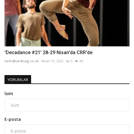
'Decadance #21' 28-29 Nisan'da CRR'de
hello@uk4mag.co.uk
Nisan 13, 2022
0
64
YORUMLAR
İsim
E-posta