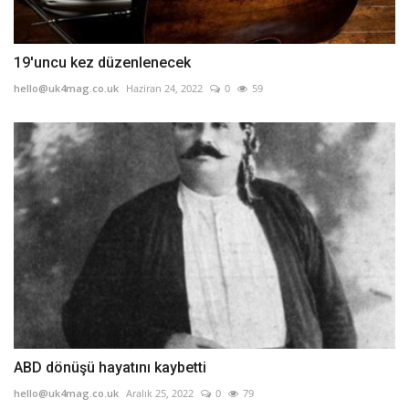
19'uncu kez düzenlenecek
hello@uk4mag.co.uk
Haziran 24, 2022
0
59
ABD dönüşü hayatını kaybetti
hello@uk4mag.co.uk
Aralık 25, 2022
0
79