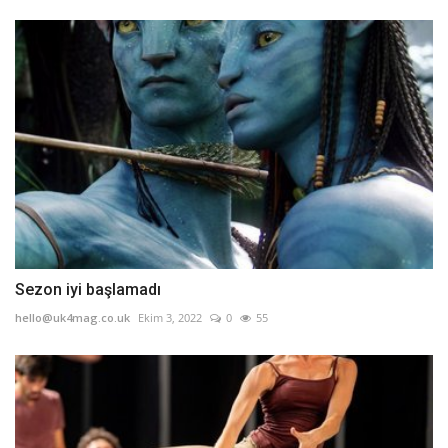
Sezon iyi başlamadı
hello@uk4mag.co.uk
Ekim 3, 2022
0
55