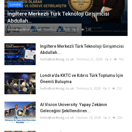
Londra
İngiltere Merkezli Türk Teknoloji Girişimcisi
Abdullah...
hello@uk4mag.co.uk
Temmuz 25, 2026
0
138
İngiltere Merkezli Türk Teknoloji Girişimcisi
Abdullah...
hello@uk4mag.co.uk
Temmuz 21, 2026
0
182
Londra’da KKTC ve Kıbrıs Türk Toplumu İçin
Önemli Buluşma
hello@uk4mag.co.uk
Temmuz 6, 2026
0
212
AI Vision University: Yapay Zekânın
Geleceğini Şekillendiren...
hello@uk4mag.co.uk
Haziran 19, 2026
0
250