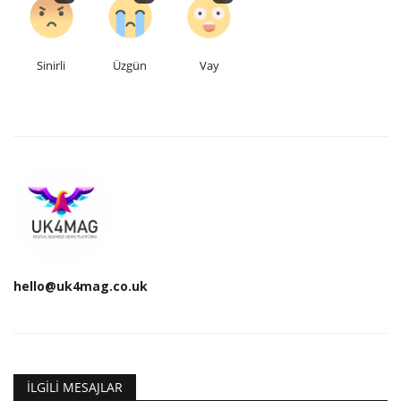
Sinirli
Üzgün
Vay
hello@uk4mag.co.uk
İLGILI MESAJLAR