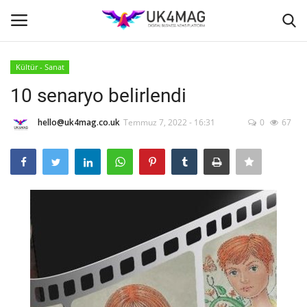
Kültür - Sanat
Giriş yapmak
Kayıt ol
10 senaryo belirlendi
Ana Sayfa
hello@uk4mag.co.uk
Temmuz 7, 2022 - 16:31
0
67
TVNET
TOPLUM
İş Platformu
İş İlanları
Seri İlanlar