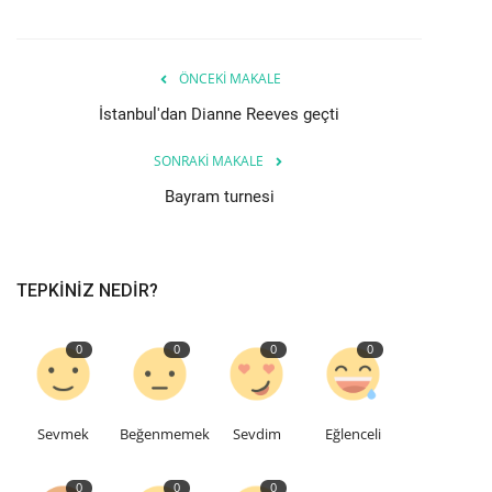
Teknoloji
ÖNCEKI MAKALE
Etkinlik
İstanbul'dan Dianne Reeves geçti
SONRAKI MAKALE
Hakkımızda
Bayram turnesi
Galeri
İletişim
TEPKINIZ NEDIR?
Dilim
0
0
0
0
English
Turkish
Sevmek
Beğenmemek
Sevdim
Eğlenceli
0
0
0