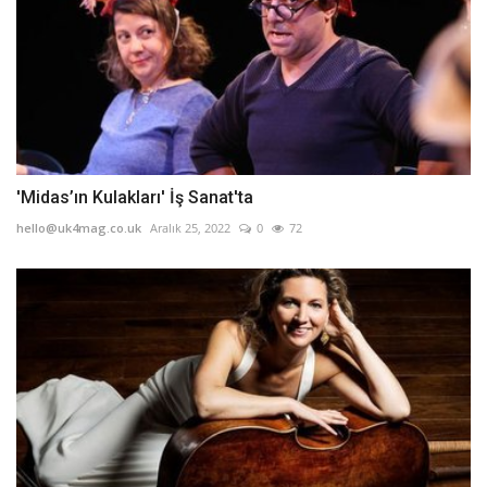
'Midas’ın Kulakları' İş Sanat'ta
hello@uk4mag.co.uk
Aralık 25, 2022
0
72