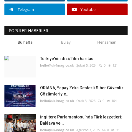
Telegram
Youtube
POPÜLER HABERLER
Bu hafta
Bu ay
Her zaman
Türkiye'nin dizi/ film haritası
hello@uk4mag.co.uk
Şubat 5, 2024
0
121
ORIANA, Yapay Zeka Destekli Siber Güvenlik
Çözümleriyle...
hello@uk4mag.co.uk
Ocak 3, 2026
0
104
İngiltere Parlamentosu’nda Türk lezzetleri:
Baklava ve...
hello@uk4mag.co.uk
Ağustos 3, 2025
0
98