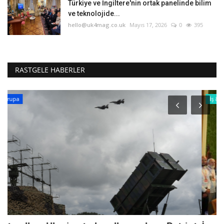
Türkiye ve İngiltere'nin ortak panelinde bilim
ve teknolojide...
hello@uk4mag.co.uk
Mayıs 17, 2026
0
395
RASTGELE HABERLER
İş & Ekonomi